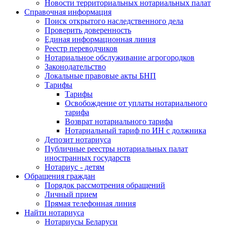
Новости территориальных нотариальных палат
Справочная информация
Поиск открытого наследственного дела
Проверить доверенность
Единая информационная линия
Реестр переводчиков
Нотариальное обслуживание агрогородков
Законодательство
Локальные правовые акты БНП
Тарифы
Тарифы
Освобождение от уплаты нотариального
тарифа
Возврат нотариального тарифа
Нотариальный тариф по ИН с должника
Депозит нотариуса
Публичные реестры нотариальных палат
иностранных государств
Нотариус - детям
Обращения граждан
Порядок рассмотрения обращений
Личный прием
Прямая телефонная линия
Найти нотариуса
Нотариусы Беларуси