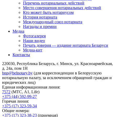
Перечень нотариальных действий
Место совершения нотариальных действий
Кто может быть нотариусом
История нотариата
Международный союз нотариата
Награды и премии
Медиа
Фотогалерея
Наши видео
Печать доверия — издание нотариата Беларуси
Медиа-кит
Контакты
220030, Республика Беларусь, г. Минск, ул. Красноармейская,
д. 24а, пом 1Н
bnp@belnotary.by
(для корреспонденции в Белорусскую
нотариальную палату, за исключением обращений граждан и
юридических лиц)
Единая информационная линия:
7572
(МТС, A1, Life)
+375 (44) 592-99-27
Горячая линия:
+375 (17) 323-59-34
Общие номера:
+375 (17) 323-38-23
(приемная)