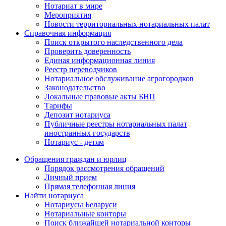
Нотариат в мире
Мероприятия
Новости территориальных нотариальных палат
Справочная информация
Поиск открытого наследственного дела
Проверить доверенность
Единая информационная линия
Реестр переводчиков
Нотариальное обслуживание агрогородков
Законодательство
Локальные правовые акты БНП
Тарифы
Депозит нотариуса
Публичные реестры нотариальных палат
иностранных государств
Нотариус - детям
Обращения граждан и юрлиц
Порядок рассмотрения обращений
Личный прием
Прямая телефонная линия
Найти нотариуса
Нотариусы Беларуси
Нотариальные конторы
Поиск ближайшей нотариальной конторы