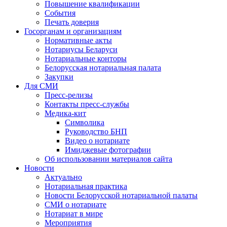
Повышение квалификации
События
Печать доверия
Госорганам и организациям
Нормативные акты
Нотариусы Беларуси
Нотариальные конторы
Белорусская нотариальная палата
Закупки
Для СМИ
Пресс-релизы
Контакты пресс-службы
Медика-кит
Символика
Руководство БНП
Видео о нотариате
Имиджевые фотографии
Об использовании материалов сайта
Новости
Актуально
Нотариальная практика
Новости Белорусской нотариальной палаты
СМИ о нотариате
Нотариат в мире
Мероприятия