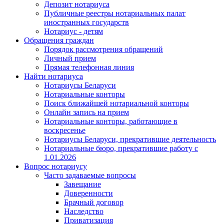
Депозит нотариуса
Публичные реестры нотариальных палат
иностранных государств
Нотариус - детям
Обращения граждан
Порядок рассмотрения обращений
Личный прием
Прямая телефонная линия
Найти нотариуса
Нотариусы Беларуси
Нотариальные конторы
Поиск ближайшей нотариальной конторы
Онлайн запись на прием
Нотариальные конторы, работающие в
воскресенье
Нотариусы Беларуси, прекратившие деятельность
Нотариальные бюро, прекратившие работу с
1.01.2026
Вопрос нотариусу
Часто задаваемые вопросы
Завещание
Доверенности
Брачный договор
Наследство
Приватизация