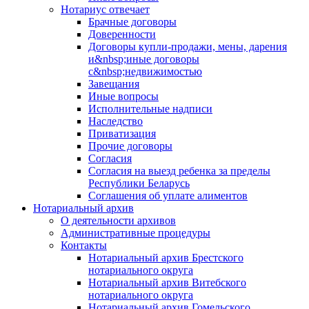
Нотариус отвечает
Брачные договоры
Доверенности
Договоры купли-продажи, мены, дарения
и&nbsp;иные договоры
с&nbsp;недвижимостью
Завещания
Иные вопросы
Исполнительные надписи
Наследство
Приватизация
Прочие договоры
Согласия
Согласия на выезд ребенка за пределы
Республики Беларусь
Соглашения об уплате алиментов
Нотариальный архив
О деятельности архивов
Административные процедуры
Контакты
Нотариальный архив Брестского
нотариального округа
Нотариальный архив Витебского
нотариального округа
Нотариальный архив Гомельского