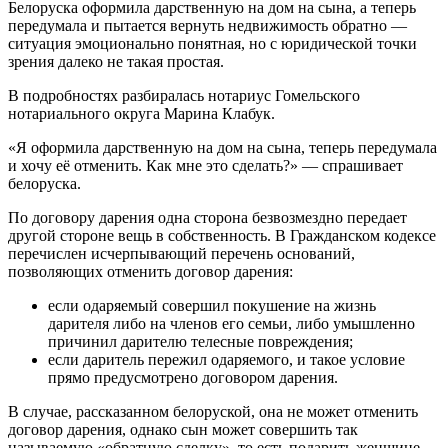
Белоруска оформила дарственную на дом на сына, а теперь
передумала и пытается вернуть недвижимость обратно —
ситуация эмоционально понятная, но с юридической точки
зрения далеко не такая простая.
В подробностях разбиралась нотариус Гомельского
нотариального округа Марина Клабук.
«Я оформила дарственную на дом на сына, теперь передумала
и хочу её отменить. Как мне это сделать?» — спрашивает
белоруска.
По договору дарения одна сторона безвозмездно передает
другой стороне вещь в собственность. В Гражданском кодексе
перечислен исчерпывающий перечень оснований,
позволяющих отменить договор дарения:
если одаряемый совершил покушение на жизнь
дарителя либо на членов его семьи, либо умышленно
причинил дарителю телесные повреждения;
если даритель пережил одаряемого, и такое условие
прямо предусмотрено договором дарения.
В случае, рассказанном белоруской, она не может отменить
договор дарения, однако сын может совершить так
называемую «обратную сделку», то есть подарить женщине