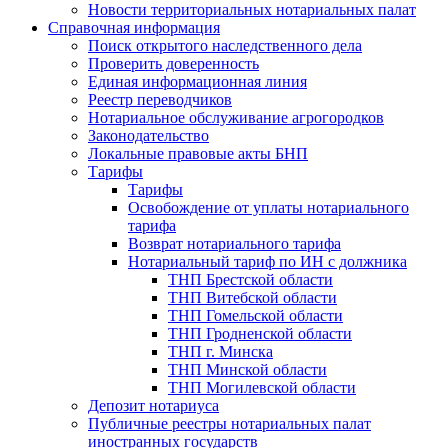
Новости территориальных нотариальных палат
Справочная информация
Поиск открытого наследственного дела
Проверить доверенность
Единая информационная линия
Реестр переводчиков
Нотариальное обслуживание агрогородков
Законодательство
Локальные правовые акты БНП
Тарифы
Тарифы
Освобождение от уплаты нотариального
тарифа
Возврат нотариального тарифа
Нотариальный тариф по ИН с должника
ТНП Брестской области
ТНП Витебской области
ТНП Гомельской области
ТНП Гродненской области
ТНП г. Минска
ТНП Минской области
ТНП Могилевской области
Депозит нотариуса
Публичные реестры нотариальных палат
иностранных государств