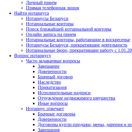
Личный прием
Прямая телефонная линия
Найти нотариуса
Нотариусы Беларуси
Нотариальные конторы
Поиск ближайшей нотариальной конторы
Онлайн запись на прием
Нотариальные конторы, работающие в воскресенье
Нотариусы Беларуси, прекратившие деятельность
Нотариальные бюро, прекратившие работу с 1.01.2
Вопрос нотариусу
Часто задаваемые вопросы
Завещание
Доверенности
Брачный договор
Наследство
Приватизация
Исполнительные надписи
Отчуждение недвижимого имущества
Иные вопросы
Нотариус отвечает
Брачные договоры
Доверенности
Договоры купли-продажи, мены, дарения и и
Завещания