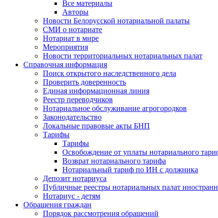
Все материалы
Авторы
Новости Белорусской нотариальной палаты
СМИ о нотариате
Нотариат в мире
Мероприятия
Новости территориальных нотариальных палат
Справочная информация
Поиск открытого наследственного дела
Проверить доверенность
Единая информационная линия
Реестр переводчиков
Нотариальное обслуживание агрогородков
Законодательство
Локальные правовые акты БНП
Тарифы
Тарифы
Освобождение от уплаты нотариального тари
Возврат нотариального тарифа
Нотариальный тариф по ИН с должника
Депозит нотариуса
Публичные реестры нотариальных палат иностранн
Нотариус - детям
Обращения граждан
Порядок рассмотрения обращений