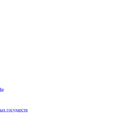
фа
ых государств