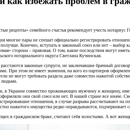
и как избежать проблем в гра
тые рецепты» семейного счастья рекомендует учесть нотариус Г
ня многие пары не спешат официально регистрировать отношения
 получше. Конечно, вступать в законный союз или нет – выбор к
имая» сторона – правовая. О том, какие последствия могут имет
ьского нотариального округа Светлана Кучинская.
 расстаются законные супруги, не заключавшие брачный догово
ми. При этом не имеет значения, на кого из партнеров оформле
ели не могут требовать раздела даже совместно нажитой собств
 людьми.
и, в Украине совместно проживающих мужчину и женщину, име
 оформляли они свой союз или нет. В нашей стране все иначе. Св
истрировавшие отношения, в случае разрыва рассчитывают на п
стно нажитого имущества редко оправдываются, подчеркивает с
щих в гражданском браке, считают себя холостыми. А вот женщи