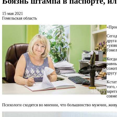
Боязнь штампа в паспорте, ил
15 мая 2021
Гомельская область
«Прос
Сегод
друга
«уязв
Гомел
Когда
равны
сожит
другу
Кстат
того,
зарег
совме
Психологи сходятся во мнении, что большинство мужчин, живу