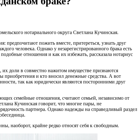
жданском браке?
омельского нотариального округа Светлана Кучинская.
: предпочитают пожить вместе, притереться, узнать друг
аждого человека. Однако у незарегистрированного брака есть
ь подобные отношения и как их избежать, рассказала нотариус
р, их доли в совместно нажитом имуществе признаются
ны приобретения и кто вносил денежные средства. А вот
енности, так как юридически являются посторонними друг
ющих семейные отношения, считают семьей, независимо от
етлана Кучинская говорит, что многие пары, не
орядочность партнера. Однако надежды на справедливый раздел
обеседница.
ны, наоборот, крайне редко относят себя к свободным.