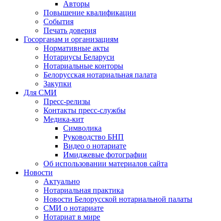
Авторы
Повышение квалификации
События
Печать доверия
Госорганам и организациям
Нормативные акты
Нотариусы Беларуси
Нотариальные конторы
Белорусская нотариальная палата
Закупки
Для СМИ
Пресс-релизы
Контакты пресс-службы
Медика-кит
Символика
Руководство БНП
Видео о нотариате
Имиджевые фотографии
Об использовании материалов сайта
Новости
Актуально
Нотариальная практика
Новости Белорусской нотариальной палаты
СМИ о нотариате
Нотариат в мире