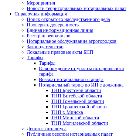
Мероприятия
Новости территориальных нотариальных палат
Справочная информация
Поиск открытого наследственного дела
Проверить доверенность
Единая информационная линия
Реестр переводчиков
Нотариальное обслуживание агрогородков
Законодательство
Локальные правовые акты БНП
Тарифы
Тарифы
Освобождение от уплаты нотариального
тарифа
Возврат нотариального тарифа
Нотариальный тариф по ИН с должника
ТНП Брестской области
ТНП Витебской области
ТНП Гомельской области
ТНП Гродненской области
ТНП г. Минска
ТНП Минской области
ТНП Могилевской области
Депозит нотариуса
Публичные реестры нотариальных палат