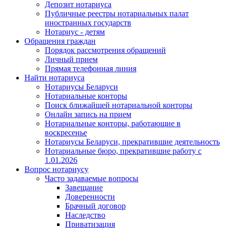
Депозит нотариуса
Публичные реестры нотариальных палат
иностранных государств
Нотариус - детям
Обращения граждан
Порядок рассмотрения обращений
Личный прием
Прямая телефонная линия
Найти нотариуса
Нотариусы Беларуси
Нотариальные конторы
Поиск ближайшей нотариальной конторы
Онлайн запись на прием
Нотариальные конторы, работающие в
воскресенье
Нотариусы Беларуси, прекратившие деятельность
Нотариальные бюро, прекратившие работу с
1.01.2026
Вопрос нотариусу
Часто задаваемые вопросы
Завещание
Доверенности
Брачный договор
Наследство
Приватизация