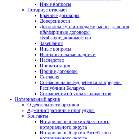
Иные вопросы
Нотариус отвечает
Брачные договоры
Доверенности
Договоры купли-продажи, мены, дарения
и&nbsp;иные договоры
с&nbsp;недвижимостью
Завещания
Иные вопросы
Исполнительные надписи
Наследство
Приватизация
Прочие договоры
Согласия
Согласия на выезд ребенка за пределы
Республики Беларусь
Соглашения об уплате алиментов
Нотариальный архив
О деятельности архивов
Административные процедуры
Контакты
Нотариальный архив Брестского
нотариального округа
Нотариальный архив Витебского
нотариального округа