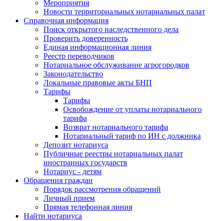
Мероприятия
Новости территориальных нотариальных палат
Справочная информация
Поиск открытого наследственного дела
Проверить доверенность
Единая информационная линия
Реестр переводчиков
Нотариальное обслуживание агрогородков
Законодательство
Локальные правовые акты БНП
Тарифы
Тарифы
Освобождение от уплаты нотариального
тарифа
Возврат нотариального тарифа
Нотариальный тариф по ИН с должника
Депозит нотариуса
Публичные реестры нотариальных палат
иностранных государств
Нотариус - детям
Обращения граждан
Порядок рассмотрения обращений
Личный прием
Прямая телефонная линия
Найти нотариуса