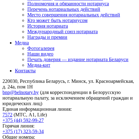
Полномочия и обязанности нотариуса
Перечень нотариальных действий
Место совершения нотариальных действий
Кто может быть нотариусом
История нотариата
Международный союз нотариата
Награды и премии
Медиа
Фотогалерея
Наши видео
Печать доверия — издание нотариата Беларуси
Медиа-кит
Контакты
220030, Республика Беларусь, г. Минск, ул. Красноармейская,
д. 24а, пом 1Н
bnp@belnotary.by
(для корреспонденции в Белорусскую
нотариальную палату, за исключением обращений граждан и
юридических лиц)
Единая информационная линия:
7572
(МТС, A1, Life)
+375 (44) 592-99-27
Горячая линия:
+375 (17) 323-59-34
Общие номера: