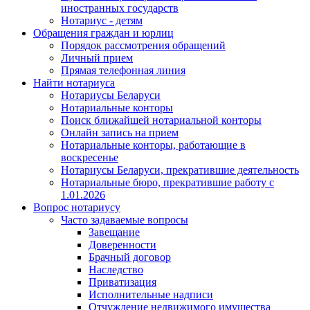
иностранных государств
Нотариус - детям
Обращения граждан и юрлиц
Порядок рассмотрения обращений
Личный прием
Прямая телефонная линия
Найти нотариуса
Нотариусы Беларуси
Нотариальные конторы
Поиск ближайшей нотариальной конторы
Онлайн запись на прием
Нотариальные конторы, работающие в
воскресенье
Нотариусы Беларуси, прекратившие деятельность
Нотариальные бюро, прекратившие работу с
1.01.2026
Вопрос нотариусу
Часто задаваемые вопросы
Завещание
Доверенности
Брачный договор
Наследство
Приватизация
Исполнительные надписи
Отчуждение недвижимого имущества