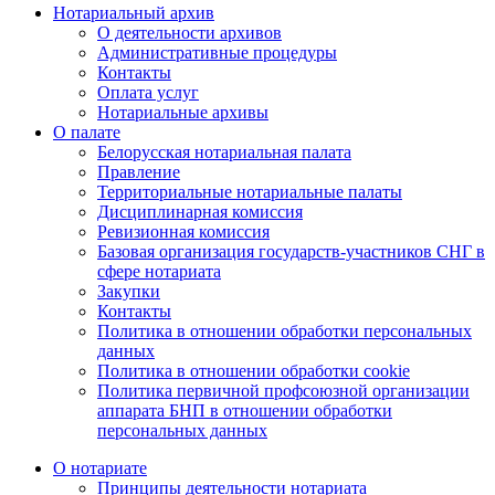
Нотариальный архив
О деятельности архивов
Административные процедуры
Контакты
Оплата услуг
Нотариальные архивы
О палате
Белорусская нотариальная палата
Правление
Территориальные нотариальные палаты
Дисциплинарная комиссия
Ревизионная комиссия
Базовая организация государств-участников СНГ в
сфере нотариата
Закупки
Контакты
Политика в отношении обработки персональных
данных
Политика в отношении обработки cookie
Политика первичной профсоюзной организации
аппарата БНП в отношении обработки
персональных данных
О нотариате
Принципы деятельности нотариата