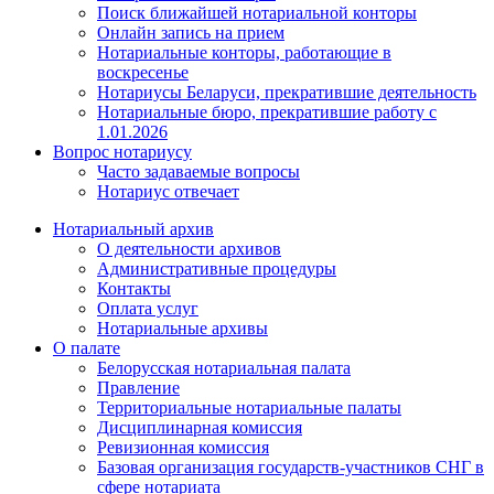
Поиск ближайшей нотариальной конторы
Онлайн запись на прием
Нотариальные конторы, работающие в
воскресенье
Нотариусы Беларуси, прекратившие деятельность
Нотариальные бюро, прекратившие работу с
1.01.2026
Вопрос нотариусу
Часто задаваемые вопросы
Нотариус отвечает
Нотариальный архив
О деятельности архивов
Административные процедуры
Контакты
Оплата услуг
Нотариальные архивы
О палате
Белорусская нотариальная палата
Правление
Территориальные нотариальные палаты
Дисциплинарная комиссия
Ревизионная комиссия
Базовая организация государств-участников СНГ в
сфере нотариата