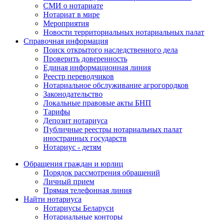
СМИ о нотариате
Нотариат в мире
Мероприятия
Новости территориальных нотариальных палат
Справочная информация
Поиск открытого наследственного дела
Проверить доверенность
Единая информационная линия
Реестр переводчиков
Нотариальное обслуживание агрогородков
Законодательство
Локальные правовые акты БНП
Тарифы
Депозит нотариуса
Публичные реестры нотариальных палат
иностранных государств
Нотариус - детям
Обращения граждан и юрлиц
Порядок рассмотрения обращений
Личный прием
Прямая телефонная линия
Найти нотариуса
Нотариусы Беларуси
Нотариальные конторы