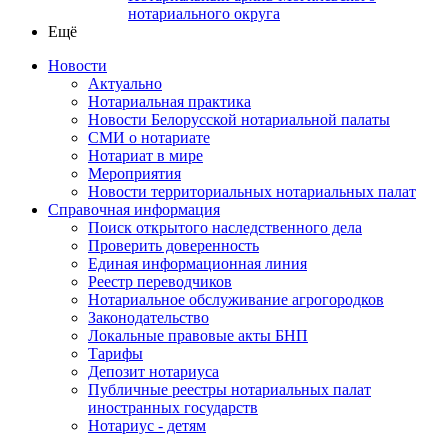
нотариального округа
Ещё
Новости
Актуально
Нотариальная практика
Новости Белорусской нотариальной палаты
СМИ о нотариате
Нотариат в мире
Мероприятия
Новости территориальных нотариальных палат
Справочная информация
Поиск открытого наследственного дела
Проверить доверенность
Единая информационная линия
Реестр переводчиков
Нотариальное обслуживание агрогородков
Законодательство
Локальные правовые акты БНП
Тарифы
Депозит нотариуса
Публичные реестры нотариальных палат
иностранных государств
Нотариус - детям