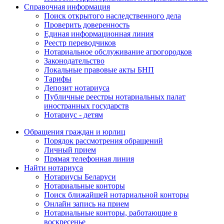
Справочная информация
Поиск открытого наследственного дела
Проверить доверенность
Единая информационная линия
Реестр переводчиков
Нотариальное обслуживание агрогородков
Законодательство
Локальные правовые акты БНП
Тарифы
Депозит нотариуса
Публичные реестры нотариальных палат
иностранных государств
Нотариус - детям
Обращения граждан и юрлиц
Порядок рассмотрения обращений
Личный прием
Прямая телефонная линия
Найти нотариуса
Нотариусы Беларуси
Нотариальные конторы
Поиск ближайшей нотариальной конторы
Онлайн запись на прием
Нотариальные конторы, работающие в
воскресенье