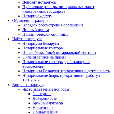
Депозит нотариуса
Публичные реестры нотариальных палат
иностранных государств
Нотариус - детям
Обращения граждан
Порядок рассмотрения обращений
Личный прием
Прямая телефонная линия
Найти нотариуса
Нотариусы Беларуси
Нотариальные конторы
Поиск ближайшей нотариальной конторы
Онлайн запись на прием
Нотариальные конторы, работающие в
воскресенье
Нотариусы Беларуси, прекратившие деятельность
Нотариальные бюро, прекратившие работу с
1.01.2026
Вопрос нотариусу
Часто задаваемые вопросы
Завещание
Доверенности
Брачный договор
Наследство
Приватизация