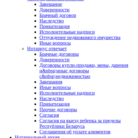
Завещание
Доверенности
Брачный договор
Наследство
Приватизация
Исполнительные надписи
Отчуждение недвижимого имущества
Иные вопросы
Нотариус отвечает
Брачные договоры
Доверенности
Договоры купли-продажи, мены, дарения
и&nbsp;иные договоры
с&nbsp;недвижимостью
Завещания
Иные вопросы
Исполнительные надписи
Наследство
Приватизация
Прочие договоры
Согласия
Согласия на выезд ребенка за пределы
Республики Беларусь
Соглашения об уплате алиментов
Нотариальный архив