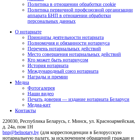
Политика в отношении обработки cookie
Политика первичной профсоюзной организации
аппарата БНП в отношении обработки
персональных данных
О нотариате
Принципы деятельности нотариата
Полномочия и обязанности нотариуса
Перечень нотариальных действий
Место совершения нотариальных действий
Кто может быть нотариусом
История нотариата
Международный союз нотариата
Награды и премии
Медиа
Фотогалерея
Наши видео
Печать доверия — издание нотариата Беларуси
Медиа-кит
Контакты
220030, Республика Беларусь, г. Минск, ул. Красноармейская,
д. 24а, пом 1Н
bnp@belnotary.by
(для корреспонденции в Белорусскую
нотариальную палату, за исключением обращений граждан и