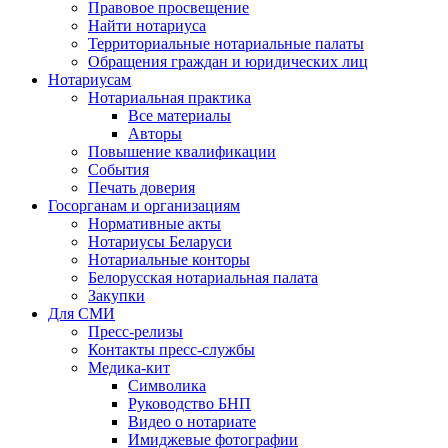
Правовое просвещение
Найти нотариуса
Территориальные нотариальные палаты
Обращения граждан и юридических лиц
Нотариусам
Нотариальная практика
Все материалы
Авторы
Повышение квалификации
События
Печать доверия
Госорганам и организациям
Нормативные акты
Нотариусы Беларуси
Нотариальные конторы
Белорусская нотариальная палата
Закупки
Для СМИ
Пресс-релизы
Контакты пресс-службы
Медика-кит
Символика
Руководство БНП
Видео о нотариате
Имиджевые фотографии