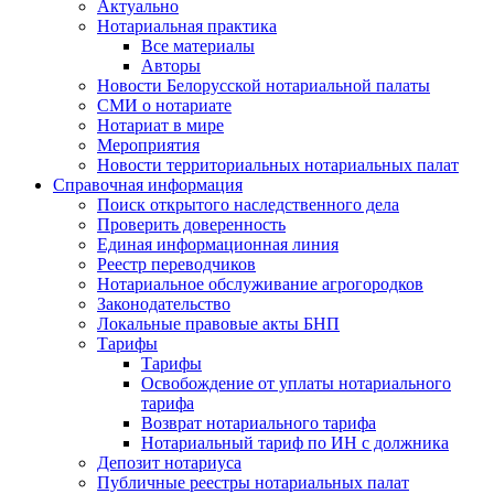
Актуально
Нотариальная практика
Все материалы
Авторы
Новости Белорусской нотариальной палаты
СМИ о нотариате
Нотариат в мире
Мероприятия
Новости территориальных нотариальных палат
Справочная информация
Поиск открытого наследственного дела
Проверить доверенность
Единая информационная линия
Реестр переводчиков
Нотариальное обслуживание агрогородков
Законодательство
Локальные правовые акты БНП
Тарифы
Тарифы
Освобождение от уплаты нотариального
тарифа
Возврат нотариального тарифа
Нотариальный тариф по ИН с должника
Депозит нотариуса
Публичные реестры нотариальных палат