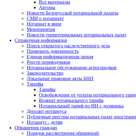
Все материалы
Авторы
Новости Белорусской нотариальной палаты
СМИ о нотариате
Нотариат в мире
Мероприятия
Новости территориальных нотариальных палат
Справочная информация
Поиск открытого наследственного дела
Проверить доверенность
Единая информационная линия
Реестр переводчиков
Нотариальное обслуживание агрогородков
Законодательство
Локальные правовые акты БНП
Тарифы
Тарифы
Освобождение от уплаты нотариального тари
Возврат нотариального тарифа
Нотариальный тариф по ИН с должника
Депозит нотариуса
Публичные реестры нотариальных палат иностранн
Нотариус - детям
Обращения граждан
Порядок рассмотрения обращений