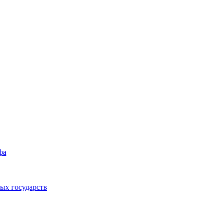
фа
ых государств