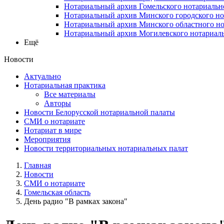
Нотариальный архив Гомельского нотариальн
Нотариальный архив Минского городского но
Нотариальный архив Минского областного но
Нотариальный архив Могилевского нотариаль
Ещё
Новости
Актуально
Нотариальная практика
Все материалы
Авторы
Новости Белорусской нотариальной палаты
СМИ о нотариате
Нотариат в мире
Мероприятия
Новости территориальных нотариальных палат
Главная
Новости
СМИ о нотариате
Гомельская область
День радио "В рамках закона"