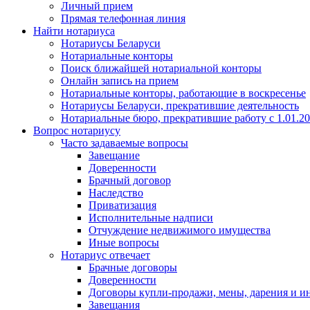
Личный прием
Прямая телефонная линия
Найти нотариуса
Нотариусы Беларуси
Нотариальные конторы
Поиск ближайшей нотариальной конторы
Онлайн запись на прием
Нотариальные конторы, работающие в воскресенье
Нотариусы Беларуси, прекратившие деятельность
Нотариальные бюро, прекратившие работу с 1.01.2
Вопрос нотариусу
Часто задаваемые вопросы
Завещание
Доверенности
Брачный договор
Наследство
Приватизация
Исполнительные надписи
Отчуждение недвижимого имущества
Иные вопросы
Нотариус отвечает
Брачные договоры
Доверенности
Договоры купли-продажи, мены, дарения и и
Завещания