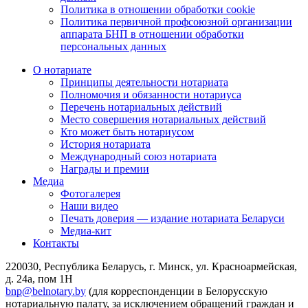
Политика в отношении обработки cookie
Политика первичной профсоюзной организации
аппарата БНП в отношении обработки
персональных данных
О нотариате
Принципы деятельности нотариата
Полномочия и обязанности нотариуса
Перечень нотариальных действий
Место совершения нотариальных действий
Кто может быть нотариусом
История нотариата
Международный союз нотариата
Награды и премии
Медиа
Фотогалерея
Наши видео
Печать доверия — издание нотариата Беларуси
Медиа-кит
Контакты
220030, Республика Беларусь, г. Минск, ул. Красноармейская,
д. 24а, пом 1Н
bnp@belnotary.by
(для корреспонденции в Белорусскую
нотариальную палату, за исключением обращений граждан и