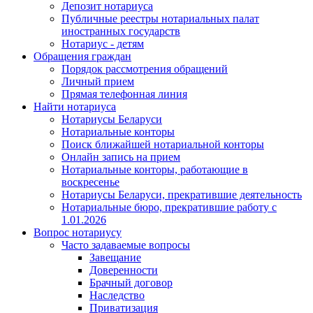
Депозит нотариуса
Публичные реестры нотариальных палат
иностранных государств
Нотариус - детям
Обращения граждан
Порядок рассмотрения обращений
Личный прием
Прямая телефонная линия
Найти нотариуса
Нотариусы Беларуси
Нотариальные конторы
Поиск ближайшей нотариальной конторы
Онлайн запись на прием
Нотариальные конторы, работающие в
воскресенье
Нотариусы Беларуси, прекратившие деятельность
Нотариальные бюро, прекратившие работу с
1.01.2026
Вопрос нотариусу
Часто задаваемые вопросы
Завещание
Доверенности
Брачный договор
Наследство
Приватизация