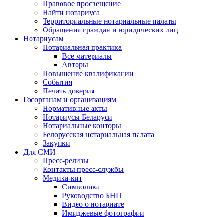
Правовое просвещение
Найти нотариуса
Территориальные нотариальные палаты
Обращения граждан и юридических лиц
Нотариусам
Нотариальная практика
Все материалы
Авторы
Повышение квалификации
События
Печать доверия
Госорганам и организациям
Нормативные акты
Нотариусы Беларуси
Нотариальные конторы
Белорусская нотариальная палата
Закупки
Для СМИ
Пресс-релизы
Контакты пресс-службы
Медика-кит
Символика
Руководство БНП
Видео о нотариате
Имиджевые фотографии