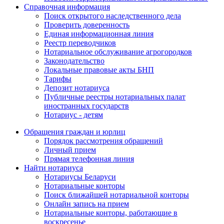
Справочная информация
Поиск открытого наследственного дела
Проверить доверенность
Единая информационная линия
Реестр переводчиков
Нотариальное обслуживание агрогородков
Законодательство
Локальные правовые акты БНП
Тарифы
Депозит нотариуса
Публичные реестры нотариальных палат
иностранных государств
Нотариус - детям
Обращения граждан и юрлиц
Порядок рассмотрения обращений
Личный прием
Прямая телефонная линия
Найти нотариуса
Нотариусы Беларуси
Нотариальные конторы
Поиск ближайшей нотариальной конторы
Онлайн запись на прием
Нотариальные конторы, работающие в
воскресенье