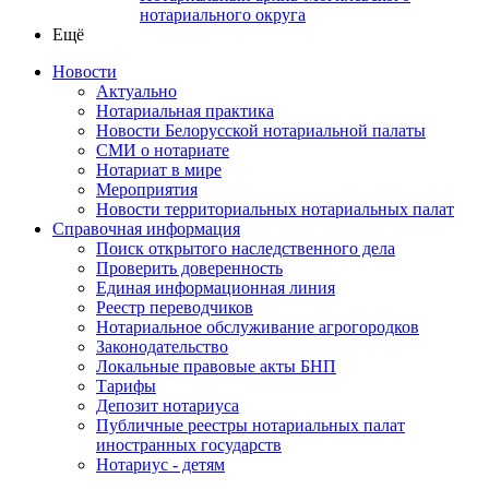
нотариального округа
Ещё
Новости
Актуально
Нотариальная практика
Новости Белорусской нотариальной палаты
СМИ о нотариате
Нотариат в мире
Мероприятия
Новости территориальных нотариальных палат
Справочная информация
Поиск открытого наследственного дела
Проверить доверенность
Единая информационная линия
Реестр переводчиков
Нотариальное обслуживание агрогородков
Законодательство
Локальные правовые акты БНП
Тарифы
Депозит нотариуса
Публичные реестры нотариальных палат
иностранных государств
Нотариус - детям