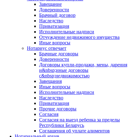
Завещание
Доверенности
Брачный договор
Наследство
Приватизация
Исполнительные надписи
Отчуждение недвижимого имущества
Иные вопросы
Нотариус отвечает
Брачные договоры
Доверенности
Договоры купли-продажи, мены, дарения
и&nbsp;иные договоры
с&nbsp;недвижимостью
Завещания
Иные вопросы
Исполнительные надписи
Наследство
Приватизация
Прочие договоры
Согласия
Согласия на выезд ребенка за пределы
Республики Беларусь
Соглашения об уплате алиментов
Нотариальный архив