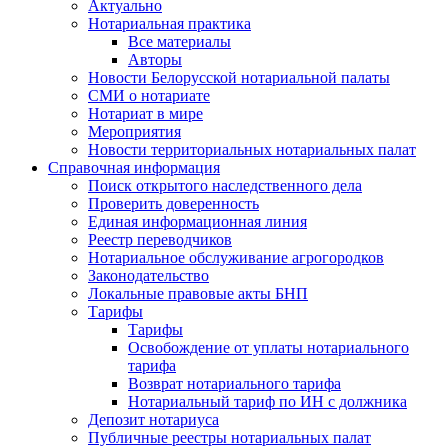
Актуально
Нотариальная практика
Все материалы
Авторы
Новости Белорусской нотариальной палаты
СМИ о нотариате
Нотариат в мире
Мероприятия
Новости территориальных нотариальных палат
Справочная информация
Поиск открытого наследственного дела
Проверить доверенность
Единая информационная линия
Реестр переводчиков
Нотариальное обслуживание агрогородков
Законодательство
Локальные правовые акты БНП
Тарифы
Тарифы
Освобождение от уплаты нотариального
тарифа
Возврат нотариального тарифа
Нотариальный тариф по ИН с должника
Депозит нотариуса
Публичные реестры нотариальных палат