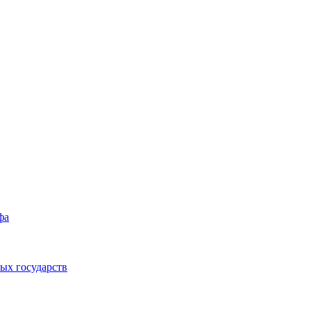
фа
ых государств