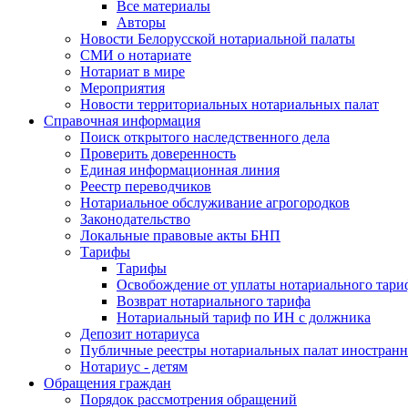
Все материалы
Авторы
Новости Белорусской нотариальной палаты
СМИ о нотариате
Нотариат в мире
Мероприятия
Новости территориальных нотариальных палат
Справочная информация
Поиск открытого наследственного дела
Проверить доверенность
Единая информационная линия
Реестр переводчиков
Нотариальное обслуживание агрогородков
Законодательство
Локальные правовые акты БНП
Тарифы
Тарифы
Освобождение от уплаты нотариального тари
Возврат нотариального тарифа
Нотариальный тариф по ИН с должника
Депозит нотариуса
Публичные реестры нотариальных палат иностранн
Нотариус - детям
Обращения граждан
Порядок рассмотрения обращений