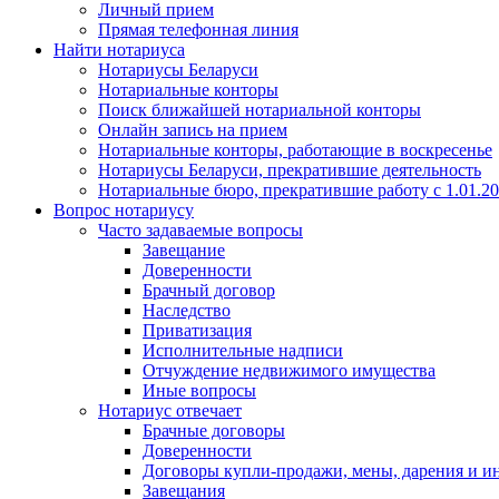
Личный прием
Прямая телефонная линия
Найти нотариуса
Нотариусы Беларуси
Нотариальные конторы
Поиск ближайшей нотариальной конторы
Онлайн запись на прием
Нотариальные конторы, работающие в воскресенье
Нотариусы Беларуси, прекратившие деятельность
Нотариальные бюро, прекратившие работу с 1.01.2
Вопрос нотариусу
Часто задаваемые вопросы
Завещание
Доверенности
Брачный договор
Наследство
Приватизация
Исполнительные надписи
Отчуждение недвижимого имущества
Иные вопросы
Нотариус отвечает
Брачные договоры
Доверенности
Договоры купли-продажи, мены, дарения и и
Завещания