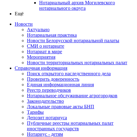
Нотариальный архив Могилевского
нотариального округа
Ещё
Новости
Актуально
Нотариальная практика
Новости Белорусской нотариальной палаты
СМИ о нотариате
Нотариат в мире
Мероприятия
Новости территориальных нотариальных палат
Справочная информация
Поиск открытого наследственного дела
Проверить доверенность
Единая информационная линия
Реестр переводчиков
Нотариальное обслуживание агрогородков
Законодательство
Локальные правовые акты БНП
Тарифы
Депозит нотариуса
Публичные реестры нотариальных палат
иностранных государств
Нотариус - детям