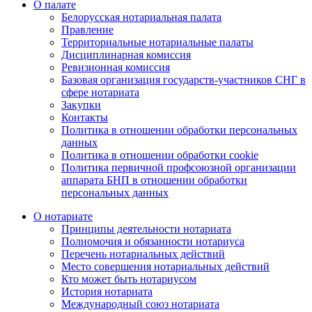
О палате
Белорусская нотариальная палата
Правление
Территориальные нотариальные палаты
Дисциплинарная комиссия
Ревизионная комиссия
Базовая организация государств-участников СНГ в
сфере нотариата
Закупки
Контакты
Политика в отношении обработки персональных
данных
Политика в отношении обработки cookie
Политика первичной профсоюзной организации
аппарата БНП в отношении обработки
персональных данных
О нотариате
Принципы деятельности нотариата
Полномочия и обязанности нотариуса
Перечень нотариальных действий
Место совершения нотариальных действий
Кто может быть нотариусом
История нотариата
Международный союз нотариата