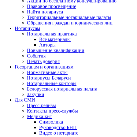
Акции по бесплатному консультированию
Правовое просвещение
Найти нотариуса
Территориальные нотариальные палаты
Обращения граждан и юридических лиц
Нотариусам
Нотариальная практика
Все материалы
Авторы
Повышение квалификации
События
Печать доверия
Госорганам и организациям
Нормативные акты
Нотариусы Беларуси
Нотариальные конторы
Белорусская нотариальная палата
Закупки
Для СМИ
Пресс-релизы
Контакты пресс-службы
Медика-кит
Символика
Руководство БНП
Видео о нотариате