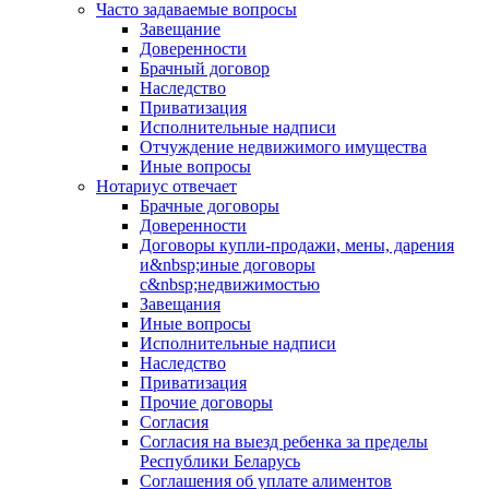
Часто задаваемые вопросы
Завещание
Доверенности
Брачный договор
Наследство
Приватизация
Исполнительные надписи
Отчуждение недвижимого имущества
Иные вопросы
Нотариус отвечает
Брачные договоры
Доверенности
Договоры купли-продажи, мены, дарения
и&nbsp;иные договоры
с&nbsp;недвижимостью
Завещания
Иные вопросы
Исполнительные надписи
Наследство
Приватизация
Прочие договоры
Согласия
Согласия на выезд ребенка за пределы
Республики Беларусь
Соглашения об уплате алиментов