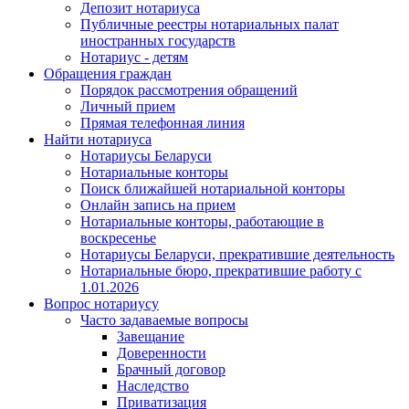
Депозит нотариуса
Публичные реестры нотариальных палат
иностранных государств
Нотариус - детям
Обращения граждан
Порядок рассмотрения обращений
Личный прием
Прямая телефонная линия
Найти нотариуса
Нотариусы Беларуси
Нотариальные конторы
Поиск ближайшей нотариальной конторы
Онлайн запись на прием
Нотариальные конторы, работающие в
воскресенье
Нотариусы Беларуси, прекратившие деятельность
Нотариальные бюро, прекратившие работу с
1.01.2026
Вопрос нотариусу
Часто задаваемые вопросы
Завещание
Доверенности
Брачный договор
Наследство
Приватизация