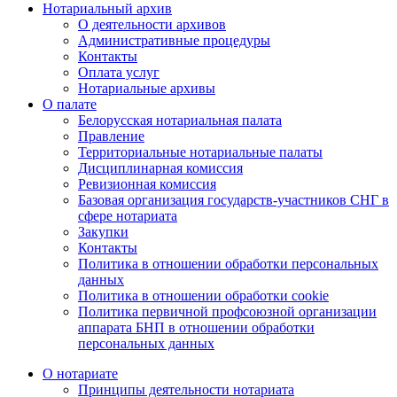
Нотариальный архив
О деятельности архивов
Административные процедуры
Контакты
Оплата услуг
Нотариальные архивы
О палате
Белорусская нотариальная палата
Правление
Территориальные нотариальные палаты
Дисциплинарная комиссия
Ревизионная комиссия
Базовая организация государств-участников СНГ в
сфере нотариата
Закупки
Контакты
Политика в отношении обработки персональных
данных
Политика в отношении обработки cookie
Политика первичной профсоюзной организации
аппарата БНП в отношении обработки
персональных данных
О нотариате
Принципы деятельности нотариата