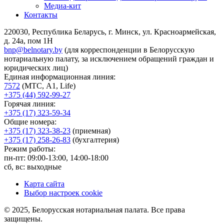
Медиа-кит
Контакты
220030, Республика Беларусь, г. Минск, ул. Красноармейская,
д. 24а, пом 1Н
bnp@belnotary.by
(для корреспонденции в Белорусскую
нотариальную палату, за исключением обращений граждан и
юридических лиц)
Единая информационная линия:
7572
(МТС, A1, Life)
+375 (44) 592-99-27
Горячая линия:
+375 (17) 323-59-34
Общие номера:
+375 (17) 323-38-23
(приемная)
+375 (17) 258-26-83
(бухгалтерия)
Режим работы:
пн-пт: 09:00-13:00, 14:00-18:00
сб, вс: выходные
Карта сайта
Выбор настроек cookie
© 2025, Белорусская нотариальная палата. Все права
защищены.