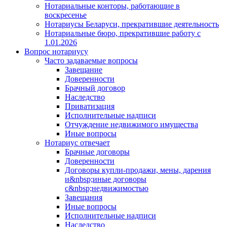
Нотариальные конторы, работающие в
воскресенье
Нотариусы Беларуси, прекратившие деятельность
Нотариальные бюро, прекратившие работу с
1.01.2026
Вопрос нотариусу
Часто задаваемые вопросы
Завещание
Доверенности
Брачный договор
Наследство
Приватизация
Исполнительные надписи
Отчуждение недвижимого имущества
Иные вопросы
Нотариус отвечает
Брачные договоры
Доверенности
Договоры купли-продажи, мены, дарения
и&nbsp;иные договоры
с&nbsp;недвижимостью
Завещания
Иные вопросы
Исполнительные надписи
Наследство