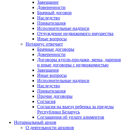
Завещание
Доверенности
Брачный договор
Наследство
Приватизация
Исполнительные надписи
Отчуждение недвижимого имущества
Иные вопросы
Нотариус отвечает
Брачные договоры
Доверенности
Договоры купли-продажи, мены, дарения
и иные договоры с недвижимостью
Завещания
Иные вопросы
Исполнительные надписи
Наследство
Приватизация
Прочие договоры
Согласия
Согласия на выезд ребенка за пределы
Республики Беларусь
Соглашения об уплате алиментов
Нотариальный архив
О деятельности архивов