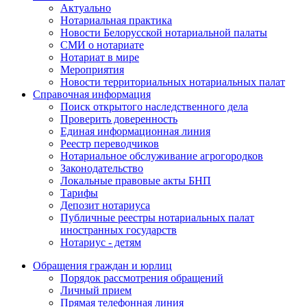
Актуально
Нотариальная практика
Новости Белорусской нотариальной палаты
СМИ о нотариате
Нотариат в мире
Мероприятия
Новости территориальных нотариальных палат
Справочная информация
Поиск открытого наследственного дела
Проверить доверенность
Единая информационная линия
Реестр переводчиков
Нотариальное обслуживание агрогородков
Законодательство
Локальные правовые акты БНП
Тарифы
Депозит нотариуса
Публичные реестры нотариальных палат
иностранных государств
Нотариус - детям
Обращения граждан и юрлиц
Порядок рассмотрения обращений
Личный прием
Прямая телефонная линия