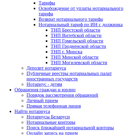
Тарифы
Освобождение от уплаты нотариального
тарифа
Возврат нотариального тарифа
Нотариальный тариф по ИН с должника
ТНП Брестской области
ТНП Витебской области
ТНП Гомельской области
ТНП Гродненской области
ТНП г. Минска
ТНП Минской области
ТНП Могилевской области
Депозит нотариуса
Публичные реестры нотариальных палат
иностранных государств
Нотариус - детям
Обращения граждан и юрлиц
Порядок рассмотрения обращений
Личный прием
Прямая телефонная линия
Найти нотариуса
Нотариусы Беларуси
Нотариальные конторы
Поиск ближайшей нотариальной конторы
Онлайн запись на прием