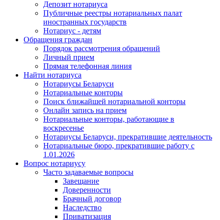
Депозит нотариуса
Публичные реестры нотариальных палат
иностранных государств
Нотариус - детям
Обращения граждан
Порядок рассмотрения обращений
Личный прием
Прямая телефонная линия
Найти нотариуса
Нотариусы Беларуси
Нотариальные конторы
Поиск ближайшей нотариальной конторы
Онлайн запись на прием
Нотариальные конторы, работающие в
воскресенье
Нотариусы Беларуси, прекратившие деятельность
Нотариальные бюро, прекратившие работу с
1.01.2026
Вопрос нотариусу
Часто задаваемые вопросы
Завещание
Доверенности
Брачный договор
Наследство
Приватизация