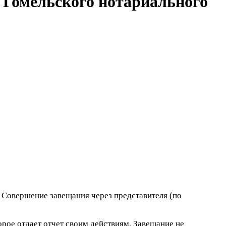
 Гомельского нотариального
 Совершение завещания через представителя (по
рое отдает отчет своим действиям. Завещание не