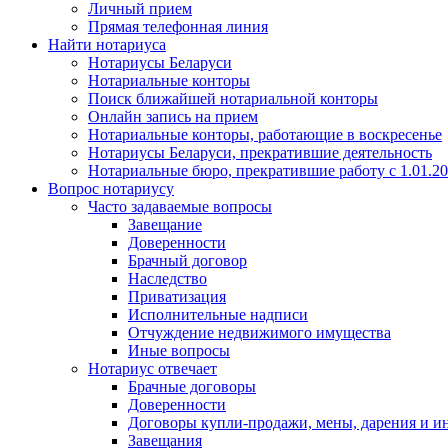
Личный прием
Прямая телефонная линия
Найти нотариуса
Нотариусы Беларуси
Нотариальные конторы
Поиск ближайшей нотариальной конторы
Онлайн запись на прием
Нотариальные конторы, работающие в воскресенье
Нотариусы Беларуси, прекратившие деятельность
Нотариальные бюро, прекратившие работу с 1.01.2
Вопрос нотариусу
Часто задаваемые вопросы
Завещание
Доверенности
Брачный договор
Наследство
Приватизация
Исполнительные надписи
Отчуждение недвижимого имущества
Иные вопросы
Нотариус отвечает
Брачные договоры
Доверенности
Договоры купли-продажи, мены, дарения и и
Завещания