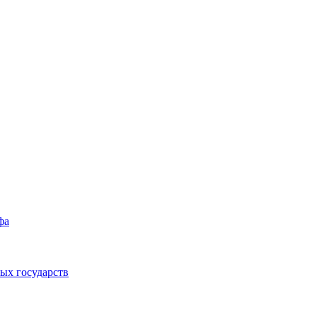
фа
ых государств