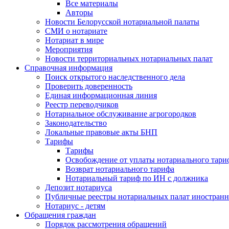
Все материалы
Авторы
Новости Белорусской нотариальной палаты
СМИ о нотариате
Нотариат в мире
Мероприятия
Новости территориальных нотариальных палат
Справочная информация
Поиск открытого наследственного дела
Проверить доверенность
Единая информационная линия
Реестр переводчиков
Нотариальное обслуживание агрогородков
Законодательство
Локальные правовые акты БНП
Тарифы
Тарифы
Освобождение от уплаты нотариального тари
Возврат нотариального тарифа
Нотариальный тариф по ИН с должника
Депозит нотариуса
Публичные реестры нотариальных палат иностранн
Нотариус - детям
Обращения граждан
Порядок рассмотрения обращений