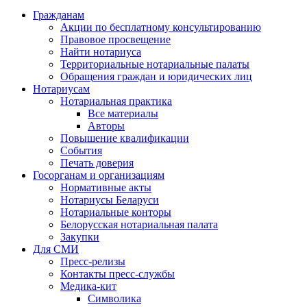
Гражданам
Акции по бесплатному консультированию
Правовое просвещение
Найти нотариуса
Территориальные нотариальные палаты
Обращения граждан и юридических лиц
Нотариусам
Нотариальная практика
Все материалы
Авторы
Повышение квалификации
События
Печать доверия
Госорганам и организациям
Нормативные акты
Нотариусы Беларуси
Нотариальные конторы
Белорусская нотариальная палата
Закупки
Для СМИ
Пресс-релизы
Контакты пресс-службы
Медика-кит
Символика