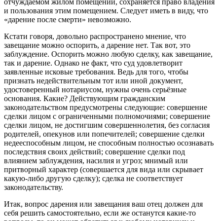
отчуждаемом жилом помещении, сохраняется право владения
и пользования этим помещением. Следует иметь в виду, что
«дарение после смерти» невозможно.
Кстати говоря, довольно распространено мнение, что
завещание можно оспорить, а дарение нет. Так вот, это
заблуждение. Оспорить можно любую сделку, как завещание,
так и дарение. Однако не факт, что суд удовлетворит
заявленные исковые требования. Ведь для того, чтобы
признать недействительным тот или иной документ,
удостоверенный нотариусом, нужны очень серьёзные
основания. Какие? Действующим гражданским
законодательством предусмотрены следующие: совершение
сделки лицом с ограниченными полномочиями; совершение
сделки лицом, не достигшим совершеннолетия, без согласия
родителей, опекунов или попечителей; совершение сделки
недееспособным лицом, не способным полностью осознавать
последствия своих действий; совершение сделки под
влиянием заблуждения, насилия и угроз; мнимый или
притворный характер (совершается для вида или скрывает
какую-либо другую сделку); сделка не соответствует
законодательству.
Итак, вопрос дарения или завещания ваш отец должен для
себя решить самостоятельно, если же останутся какие-то