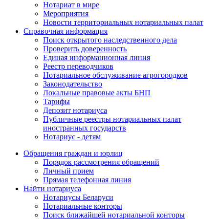
Нотариат в мире
Мероприятия
Новости территориальных нотариальных палат
Справочная информация
Поиск открытого наследственного дела
Проверить доверенность
Единая информационная линия
Реестр переводчиков
Нотариальное обслуживание агрогородков
Законодательство
Локальные правовые акты БНП
Тарифы
Депозит нотариуса
Публичные реестры нотариальных палат
иностранных государств
Нотариус - детям
Обращения граждан и юрлиц
Порядок рассмотрения обращений
Личный прием
Прямая телефонная линия
Найти нотариуса
Нотариусы Беларуси
Нотариальные конторы
Поиск ближайшей нотариальной конторы