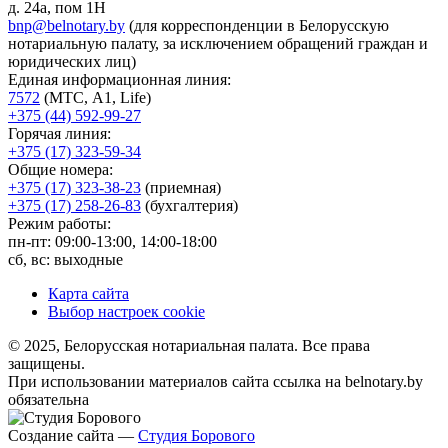
д. 24а, пом 1Н
bnp@belnotary.by
(для корреспонденции в Белорусскую
нотариальную палату, за исключением обращений граждан и
юридических лиц)
Единая информационная линия:
7572
(МТС, A1, Life)
+375 (44) 592-99-27
Горячая линия:
+375 (17) 323-59-34
Общие номера:
+375 (17) 323-38-23
(приемная)
+375 (17) 258-26-83
(бухгалтерия)
Режим работы:
пн-пт: 09:00-13:00, 14:00-18:00
сб, вс: выходные
Карта сайта
Выбор настроек cookie
© 2025, Белорусская нотариальная палата. Все права
защищены.
При использовании материалов сайта ссылка на belnotary.by
обязательна
Создание сайта —
Студия Борового