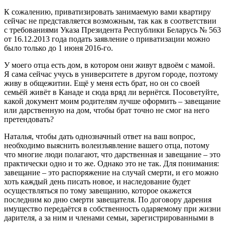
К сожалению, приватизировать занимаемую вами квартиру
сейчас не представляется возможным, так как в соответствии
с требованиями Указа Президента Республики Беларусь № 563
от 16.12.2013 года подать заявление о приватизации можно
было только до 1 июня 2016-го.
У моего отца есть дом, в котором они живут вдвоём с мамой.
Я сама сейчас учусь в университете в другом городе, поэтому
живу в общежитии. Ещё у меня есть брат, но он со своей
семьёй живёт в Канаде и сюда вряд ли вернётся. Посоветуйте,
какой документ моим родителям лучше оформить – завещание
или дарственную на дом, чтобы брат точно не смог на него
претендовать?
Наталья, чтобы дать однозначный ответ на ваш вопрос,
необходимо выяснить волеизъявление вашего отца, потому
что многие люди полагают, что дарственная и завещание – это
практически одно и то же. Однако это не так. Для понимания:
завещание – это распоряжение на случай смерти, и его можно
хоть каждый день писать новое, и наследование будет
осуществляться по тому завещанию, которое окажется
последним ко дню смерти завещателя. По договору дарения
имущество передаётся в собственность одаряемому при жизни
дарителя, а за ним и членами семьи, зарегистрированными в