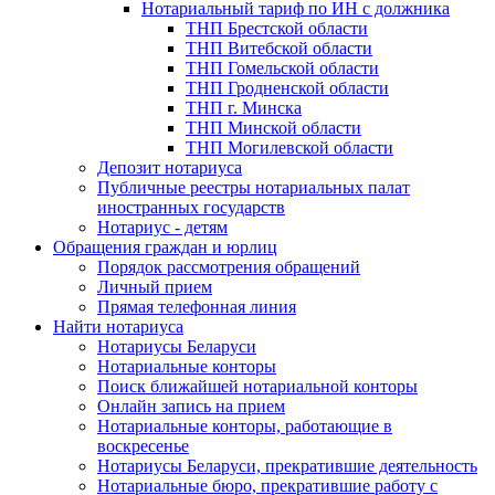
Нотариальный тариф по ИН с должника
ТНП Брестской области
ТНП Витебской области
ТНП Гомельской области
ТНП Гродненской области
ТНП г. Минска
ТНП Минской области
ТНП Могилевской области
Депозит нотариуса
Публичные реестры нотариальных палат
иностранных государств
Нотариус - детям
Обращения граждан и юрлиц
Порядок рассмотрения обращений
Личный прием
Прямая телефонная линия
Найти нотариуса
Нотариусы Беларуси
Нотариальные конторы
Поиск ближайшей нотариальной конторы
Онлайн запись на прием
Нотариальные конторы, работающие в
воскресенье
Нотариусы Беларуси, прекратившие деятельность
Нотариальные бюро, прекратившие работу с