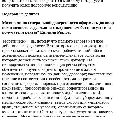
вопросы, то он может обратиться к любому нотариусу и
получить более подробную консультацию.
Подарок не делится
Можно ли по генеральной доверенности оформить договор
пожизненного содержания с иждивением без присутствия
получателя ренты? Евгений Рылов
.
Теоретически – да, потому что прямого запрета на такое
действие не существует. В то же время реализация данного
проекта может оказаться весьма проблематичной, ибо в
доверенности должны быть перечислены все условия, на
которых должен быть заключён такой договор. На
стандартных условиях плательщик ренты обязуется
обеспечить получателю ренты проживание в жилом
помещении, переданном по данному договору; качественное
питание в соответствии с особенностями возраста и
состоянием здоровья; порядок приготовления и подачи пищи
иждивенцу; приобретение одежды, ориентированной на
климатические условия региона; уход (гигиенический,
помощь в приёме лекарств и пищи), а также уборку жилища;
медицинское обслуживание (вызов скорой или участкового
врача, стационарные условия), организацию санаторно-
курортного лечения. Оплата ритуальных услуг оговаривается
отдельно. Могут быть и дополнительные условия. Таким