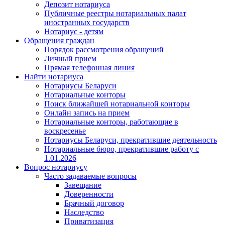
Депозит нотариуса
Публичные реестры нотариальных палат
иностранных государств
Нотариус - детям
Обращения граждан
Порядок рассмотрения обращений
Личный прием
Прямая телефонная линия
Найти нотариуса
Нотариусы Беларуси
Нотариальные конторы
Поиск ближайшей нотариальной конторы
Онлайн запись на прием
Нотариальные конторы, работающие в
воскресенье
Нотариусы Беларуси, прекратившие деятельность
Нотариальные бюро, прекратившие работу с
1.01.2026
Вопрос нотариусу
Часто задаваемые вопросы
Завещание
Доверенности
Брачный договор
Наследство
Приватизация