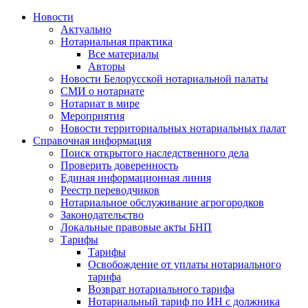
Новости
Актуально
Нотариальная практика
Все материалы
Авторы
Новости Белорусской нотариальной палаты
СМИ о нотариате
Нотариат в мире
Мероприятия
Новости территориальных нотариальных палат
Справочная информация
Поиск открытого наследственного дела
Проверить доверенность
Единая информационная линия
Реестр переводчиков
Нотариальное обслуживание агрогородков
Законодательство
Локальные правовые акты БНП
Тарифы
Тарифы
Освобождение от уплаты нотариального
тарифа
Возврат нотариального тарифа
Нотариальный тариф по ИН с должника