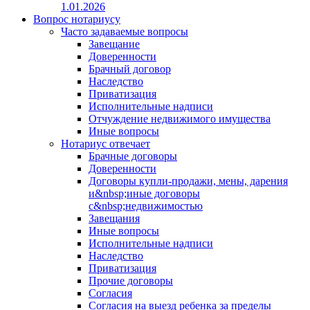
1.01.2026
Вопрос нотариусу
Часто задаваемые вопросы
Завещание
Доверенности
Брачный договор
Наследство
Приватизация
Исполнительные надписи
Отчуждение недвижимого имущества
Иные вопросы
Нотариус отвечает
Брачные договоры
Доверенности
Договоры купли-продажи, мены, дарения
и&nbsp;иные договоры
с&nbsp;недвижимостью
Завещания
Иные вопросы
Исполнительные надписи
Наследство
Приватизация
Прочие договоры
Согласия
Согласия на выезд ребенка за пределы