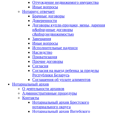
Отчуждение недвижимого имущества
Иные вопросы
Нотариус отвечает
Брачные договоры
Доверенности
Договоры купли-продажи, мены, дарения
и&nbsp;иные договоры
с&nbsp;недвижимостью
Завещания
Иные вопросы
Исполнительные надписи
Наследство
Приватизация
Прочие договоры
Согласия
Согласия на выезд ребенка за пределы
Республики Беларусь
Соглашения об уплате алиментов
Нотариальный архив
О деятельности архивов
Административные процедуры
Контакты
Нотариальный архив Брестского
нотариального округа
Нотариальный архив Витебского