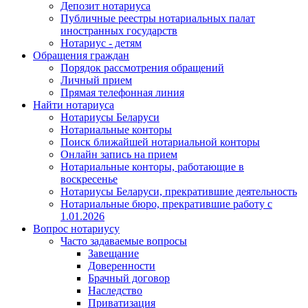
Депозит нотариуса
Публичные реестры нотариальных палат
иностранных государств
Нотариус - детям
Обращения граждан
Порядок рассмотрения обращений
Личный прием
Прямая телефонная линия
Найти нотариуса
Нотариусы Беларуси
Нотариальные конторы
Поиск ближайшей нотариальной конторы
Онлайн запись на прием
Нотариальные конторы, работающие в
воскресенье
Нотариусы Беларуси, прекратившие деятельность
Нотариальные бюро, прекратившие работу с
1.01.2026
Вопрос нотариусу
Часто задаваемые вопросы
Завещание
Доверенности
Брачный договор
Наследство
Приватизация