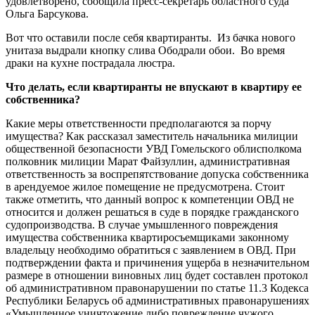
удовлетворено, сообщила пресс-секретарь областного суда
Ольга Барсукова.
Вот что оставили после себя квартиранты. Из бачка нового
унитаза выдрали кнопку слива Ободрали обои. Во время
драки на кухне пострадала люстра.
Что делать, если квартиранты не впускают в квартиру ее
собственника?
Какие меры ответственности предполагаются за порчу
имущества? Как рассказал заместитель начальника милиции
общественной безопасности УВД Гомельского облисполкома
полковник милиции Марат Файзуллин, административная
ответственность за воспрепятствование допуска собственника
в арендуемое жилое помещение не предусмотрена. Стоит
также отметить, что данный вопрос к компетенции ОВД не
относится и должен решаться в суде в порядке гражданского
судопроизводства. В случае умышленного повреждения
имущества собственника квартиросъемщиками законному
владельцу необходимо обратиться с заявлением в ОВД. При
подтверждении факта и причинения ущерба в незначительном
размере в отношении виновных лиц будет составлен протокол
об административном правонарушении по статье 11.3 Кодекса
Республики Беларусь об административных правонарушениях
«Умышленное уничтожение либо повреждение чужого