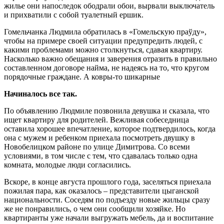
жилье они напоследок ободрали обои, вырвали выключатель
и прихватили с собой туалетный ершик.
Гомельчанка Людмила обратилась в «Гомельскую праўду»,
чтобы на примере своей ситуации предупредить людей, с
какими проблемами можно столкнуться, сдавая квартиру.
Насколько важно обещания и заверения отразить в правильно
составленном договоре найма, не надеясь на то, что кругом
порядочные граждане. А ковры-то шикарные
Начиналось все так.
По объявлению Людмиле позвонила девушка и сказала, что
ищет квартиру для родителей. Вежливая собеседница
оставила хорошее впечатление, которое подтвердилось, когда
она с мужем и ребенком приехала посмотреть двушку в
Новобелицком районе по улице Димитрова. Со всеми
условиями, в том числе с тем, что сдавалась только одна
комната, молодые люди согласились.
Вскоре, в конце августа прошлого года, заселяться приехала
пожилая пара, как оказалось – представители цыганской
национальности. Соседям по подъезду новые жильцы сразу
же не понравились, о чем они сообщили хозяйке. Но
квартиранты уже начали выгружать мебель, да и воспитание