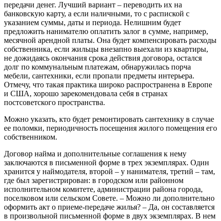
передачи денег. Лучший вариант – переводить их на
банковскую карту, а если наличными, то с распиской с
указанием суммы, даты и периода. Нелишним будет
предложить нанимателю оплатить залог в сумме, например,
месячной арендной платы. Она будет компенсировать расходы
собственника, если жильцы внезапно выехали из квартиры,
не дожидаясь окончания срока действия договора, остался
долг по коммунальным платежам, обнаружилась порча
мебели, сантехники, если пропали предметы интерьера.
Отмечу, что такая практика широко распространена в Европе
и США, хорошо зарекомендовала себя в странах
постсоветского пространства.
Можно указать, кто будет ремонтировать сантехнику в случае
ее поломки, периодичность посещения жилого помещения его
собственником.
Договор найма и дополнительные соглашения к нему
заключаются в письменной форме в трех экземплярах. Один
хранится у наймодателя, второй – у нанимателя, третий – там,
где был зарегистрирован: в городском или районном
исполнительном комитете, администрации района города,
поселковом или сельском Совете. – Можно ли дополнительно
оформить акт о приеме-передаче жилья? – Да, он составляется
в произвольной письменной форме в двух экземплярах. В нем