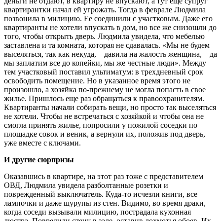
деньги не отдают, в квартиру не впускают, а тут еще супруг
квартирантки начал ей угрожать. Тогда в феврале Людмила
позвонила в милицию. Ее соединили с участковым. Даже его
квартиранты не хотели впускать в дом, но все же снизошли до
того, чтобы открыть дверь. Людмила увидела, что мебелью
заставлена и та комната, которая не сдавалась. «Мы не будем
выселяться, так как некуда, – давила на жалость женщина, – да
мы заплатим все до копейки, мы же честные люди». Между
тем участковый поставил ультиматум: в трехдневный срок
освободить помещение. Но в указанное время этого не
произошло, а хозяйка по-прежнему не могла попасть в свое
жилье. Пришлось еще раз обращаться к правоохранителям.
Квартиранты начали собирать вещи, но просто так выселяться
не хотели. Чтобы не встречаться с хозяйкой и чтобы она не
смогла принять жилье, попросили у пожилой соседки по
площадке совок и веник, а вернули их, положив под дверь,
уже вместе с ключами.
И другие сюрпризы
Оказавшись в квартире, на этот раз тоже с представителем
ОВД, Людмила увидела разболтанные розетки и
поврежденный выключатель. Куда-то исчезли книги, все
лампочки и даже шурупы из стен. Видимо, во время драки,
когда соседи вызывали милицию, пострадала кухонная
люстра. Повредили стену в зале, оставив лохмотья обоев. Их