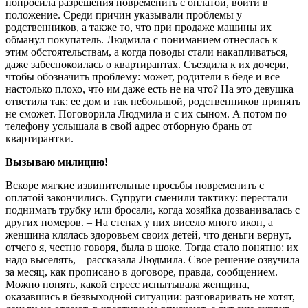
попросила разрешения повременить с оплатой, войти в
положение. Среди причин указывали проблемы у
родственников, а также то, что при продаже машины их
обманул покупатель. Людмила с пониманием отнеслась к
этим обстоятельствам, а когда поводы стали накапливаться,
даже за­беспокоилась о квартирантах. Съездила к их дочери,
чтобы обозначить проблему: может, родители в беде и все
настолько плохо, что им даже есть не на что? На это девушка
ответила так: ее дом и так небольшой, родственников принять
не сможет. Поговорила Людмила и с их сыном. А потом по
телефону услышала в свой адрес отборную брань от
квартирантки.
Вызываю милицию!
Вскоре мягкие извинительные просьбы повременить с
оплатой закончились. Супруги сменили тактику: перестали
поднимать трубку или бросали, когда хозяйка дозванивалась с
других номеров. – На стенах у них висело много икон, а
женщина клялась здоровьем своих детей, что деньги вернут,
отчего я, честно говоря, была в шоке. Тогда стало понятно: их
надо выселять, – рассказала Людмила. Свое решение озвучила
за месяц, как прописано в договоре, правда, сообщением.
Можно понять, какой стресс испытывала женщина,
оказавшись в безвыходной ситуации: разговаривать не хотят,