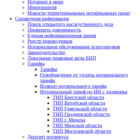
Нотариат в мире
Мероприятия
Новости территориальных нотариальных палат
Справочная информация
Поиск открытого наследственного дела
Проверить доверенность
Единая информационная линия
Реестр переводчиков
Нотариальное обслуживание агрогородков
Законодательство
Локальные правовые акты БНП
Тарифы
Тарифы
Освобождение от уплаты нотариального
тарифа
Возврат нотариального тарифа
Нотариальный тариф по ИН с должника
ТНП Брестской области
ТНП Витебской области
ТНП Гомельской области
ТНП Гродненской области
ТНП г. Минска
ТНП Минской области
ТНП Могилевской области
Депозит нотариуса