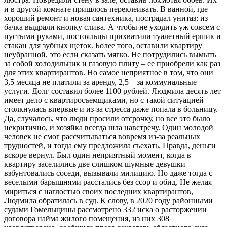
и в другой комнате пришлось переклеивать. В ванной, где
хороший ремонт и новая сантехника, пострадал унитаз: из
бачка выдрали кнопку слива. А чтобы не уходить уж совсем с
пустыми руками, постояльцы прихватили туалетный ершик и
стакан для зубных щеток. Более того, оставили квартиру
неубранной, это если сказать мягко. Не потрудились вымыть
за собой холодильник и газовую плиту – ее приобрели как раз
для этих квартирантов. Но самое неприятное в том, что они
3,5 месяца не платили за аренду, 2,5 – за коммунальные
услуги. Долг составил более 1100 рублей. Людмила десять лет
имеет дело с квартиросъемщиками, но с такой ситуацией
столкнулась впервые и из-за стресса даже попала в больницу.
Да, случалось, что люди просили отсрочку, но все это было
некритично, и хозяйка всегда шла навстречу. Один молодой
человек не смог рассчитываться вовремя из-за реальных
трудностей, и тогда ему предложила съехать. Правда, деньги
вскоре вернул. Был один неприятный момент, когда в
квартиру заселились две слишком шумные девушки –
взбунтовались соседи, вызывали милицию. Но даже тогда с
веселыми барышнями расстались без ссор и обид. Не желая
мириться с наглостью своих последних квартирантов,
Людмила обратилась в суд. К слову, в 2020 году районными
судами Гомельщины рассмотрено 332 иска о расторжении
договора найма жилого помещения, из них 308