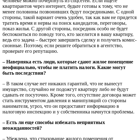
человеке можно почерпнуть из соцсетей. Если ищете
квартирантов через интернет, будьте готовы к тому, что не
менее половины позвонивших будут посредниками. С одной
стороны, такой вариант очень удобен, так как вам не придется
тратить время и нервы на поиск кандидатов, переговоры,
показ жилья. С другой стороны, посредник особо не будет
беспокоиться по поводу того, кто заселится в вашу квартиру,
ведь его задача – быстрее завершить сделку и получить комис­
сионные. Поэтому, если решите обратиться в агентство,
проверьте его репутацию.
– Наверняка есть люди, которые сдают жилое помещение
неофициально, чтобы не платить налоги. Какие могут
быть последствия?
– В таком случае нет никаких гарантий, что не вынесут
имущество, случайно не подожгут квартиру либо не будут
сдавать ее посуточно. Кроме того, отсутствие договора может
стать инструментом давления и манипуляций со стороны
нанимателя, угроз, что он предоставит информацию в
налоговую инспекцию и у собственника начнутся проблемы.
– Есть ли еще способы избежать неприятных
неожиданностей?
– Убеждена, что страхование жилого помещения от