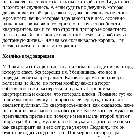
не позволяло женщине сказать им ехать обратно. Ведь ничего
плохого не случилось. А если судить по девушке, которая
договаривалась об аренде жилья, даже переживать не стоит.
Кроме того, вещи, которые пара заносила в дом, особенно
шикарные ковры, явно говорили о платежеспособности
квартирантов, как и то, что строят в пригороде областного
центра дом. Значит, живут в достатке – смогли заработать на
достойную жизнь. Сначала все складывалось хорошо. Три
месяца платили за жилье исправно.
Хозяйке вход запрещен
У Людмилы есть принцип: она никогда не заходит в квартиру,
которую сдает, без разрешения. Убедившись, что все в
порядке, визиты прекращает. Какое-то время поводов для
волнения не было, но потом хозяйку даже на порог
собственного жилья перестали пускать. Позвонила
квартирантка и сказала, что потеряла ключи. Людмила тут же
привезла свою связку и попросила ее вернуть, как только
сделают дубликат. Но квартиро­съемщики, как оказалось, даже
не планировали выполнять обещание. Более того, ее муж стал
предъявлять претензии: почему им не выдали второй чип от
подъезда? К слову, мужчина не был указан в договоре найма
как квартирант, да и его супруга уверяла Людмилу, что он
будет приходить сюда нечасто. Примерно с ноября пара