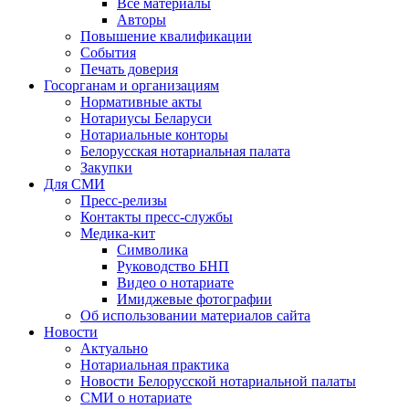
Все материалы
Авторы
Повышение квалификации
События
Печать доверия
Госорганам и организациям
Нормативные акты
Нотариусы Беларуси
Нотариальные конторы
Белорусская нотариальная палата
Закупки
Для СМИ
Пресс-релизы
Контакты пресс-службы
Медика-кит
Символика
Руководство БНП
Видео о нотариате
Имиджевые фотографии
Об использовании материалов сайта
Новости
Актуально
Нотариальная практика
Новости Белорусской нотариальной палаты
СМИ о нотариате