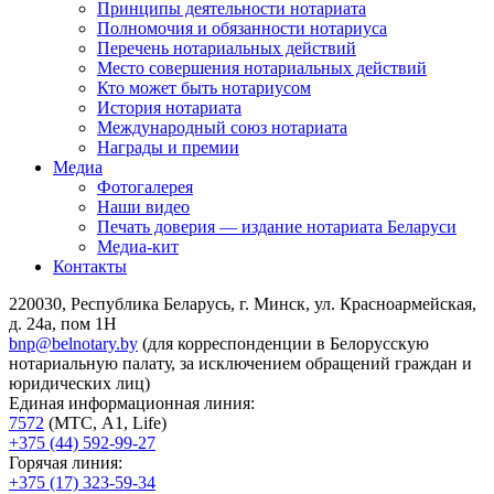
Принципы деятельности нотариата
Полномочия и обязанности нотариуса
Перечень нотариальных действий
Место совершения нотариальных действий
Кто может быть нотариусом
История нотариата
Международный союз нотариата
Награды и премии
Медиа
Фотогалерея
Наши видео
Печать доверия — издание нотариата Беларуси
Медиа-кит
Контакты
220030, Республика Беларусь, г. Минск, ул. Красноармейская,
д. 24а, пом 1Н
bnp@belnotary.by
(для корреспонденции в Белорусскую
нотариальную палату, за исключением обращений граждан и
юридических лиц)
Единая информационная линия:
7572
(МТС, A1, Life)
+375 (44) 592-99-27
Горячая линия:
+375 (17) 323-59-34