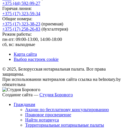
+375 (44) 592-99-27
Горячая линия:
+375 (17) 323-59-34
Общие номера:
+375 (17) 323-38-23
(приемная)
+375 (17) 258-26-83
(бухгалтерия)
Режим работы:
пн-пт: 09:00-13:00, 14:00-18:00
сб, вс: выходные
Карта сайта
Выбор настроек cookie
© 2025, Белорусская нотариальная палата. Все права
защищены.
При использовании материалов сайта ссылка на belnotary.by
обязательна
Создание сайта —
Студия Борового
Гражданам
Акции по бесплатному консультированию
Правовое просвещение
Найти нотариуса
Территориальные нотариальные палаты