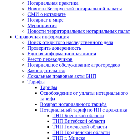
Нотариальная практика
Новости Белорусской нотариальной палаты
СМИ о нотариате
Нотариат в мире
Мероприятия
Новости территориальных нотариальных палат
Справочная информация
Поиск открытого наследственного дела
Проверить доверенность
Единая информационная линия
Реестр переводчиков
Нотариальное обслуживание агрогородков
Законодательство
Локальные правовые акты БНП
Тарифы
Тарифы
Освобождение от уплаты нотариального
тарифа
Возврат нотариального тарифа
Нотариальный тариф по ИН с должника
ТНП Брестской области
ТНП Витебской области
ТНП Гомельской области
ТНП Гродненской области
ТНП г. Минска