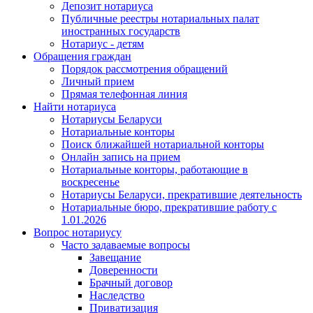
Депозит нотариуса
Публичные реестры нотариальных палат
иностранных государств
Нотариус - детям
Обращения граждан
Порядок рассмотрения обращений
Личный прием
Прямая телефонная линия
Найти нотариуса
Нотариусы Беларуси
Нотариальные конторы
Поиск ближайшей нотариальной конторы
Онлайн запись на прием
Нотариальные конторы, работающие в
воскресенье
Нотариусы Беларуси, прекратившие деятельность
Нотариальные бюро, прекратившие работу с
1.01.2026
Вопрос нотариусу
Часто задаваемые вопросы
Завещание
Доверенности
Брачный договор
Наследство
Приватизация