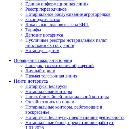
Единая информационная линия
Реестр переводчиков
Нотариальное обслуживание агрогородков
Законодательство
Локальные правовые акты БНП
Тарифы
Депозит нотариуса
Публичные реестры нотариальных палат
иностранных государств
Нотариус - детям
Обращения граждан и юрлиц
Порядок рассмотрения обращений
Личный прием
Прямая телефонная линия
Найти нотариуса
Нотариусы Беларуси
Нотариальные конторы
Поиск ближайшей нотариальной конторы
Онлайн запись на прием
Нотариальные конторы, работающие в
воскресенье
Нотариусы Беларуси, прекратившие деятельность
Нотариальные бюро, прекратившие работу с
1.01.2026