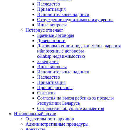
Наследство
Приватизация
Исполнительные надписи
Отчуждение недвижимого имущества
Иные вопросы
Нотариус отвечает
Брачные договоры
Доверенности
Договоры купли-продажи, мены, дарения
и&nbsp;иные договоры
с&nbsp;недвижимостью
Завещания
Иные вопросы
Исполнительные надписи
Наследство
Приватизация
Прочие договоры
Согласия
Согласия на выезд ребенка за пределы
Республики Беларусь
Соглашения об уплате алиментов
Нотариальный архив
О деятельности архивов
Административные процедуры
Контакты