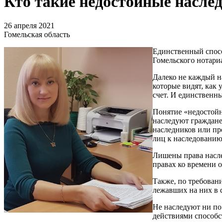
Кто такие недостойные насле
26 апреля 2021
Гомельская область
Единственный спосо
Гомельского нотари
Далеко не каждый н
которые видят, как 
счет. И единственн
Понятие «недостойн
наследуют граждане
наследников или пр
лиц к наследованию
Лишены права насле
правах ко времени о
Также, по требован
лежавших на них в 
Не наследуют ни по
действиями способс