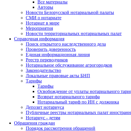
Все материалы
Авторы
Новости Белорусской нотариальной палаты
СМИ о нотариате
Нотариат в мире
Мероприятия
Новости территориальных нотариальных палат
Справочная информация
Поиск открытого наследственного дела
Проверить доверенность
Единая информационная линия
Реестр переводчиков
Нотариальное обслуживание агрогородков
Законодательство
Локальные правовые акты БНП
Тарифы
Тарифы
Освобождение от уплаты нотариального тари
Возврат нотариального тарифа
Нотариальный тариф по ИН с должника
Депозит нотариуса
Публичные реестры нотариальных палат иностранн
Нотариус - детям
Обращения граждан
Порядок рассмотрения обращений