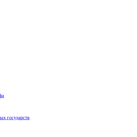
фа
ых государств