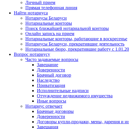
Личный прием
Прямая телефонная линия
Найти нотариуса
Нотариусы Беларуси
Нотариальные конторы
Поиск ближайшей нотариальной конторы
Онлайн запись на прием
Нотариальные конторы, работающие в воскресенье
Нотариусы Беларуси, прекратившие деятельность
Нотариальные бюро, прекратившие работу с 1.01.2
Вопрос нотариусу
Часто задаваемые вопросы
Завещание
Доверенности
Брачный договор
Наследство
Приватизация
Исполнительные надписи
Отчуждение недвижимого имущества
Иные вопросы
Нотариус отвечает
Брачные договоры
Доверенности
Договоры купли-продажи, мены, дарения и и
Завещания