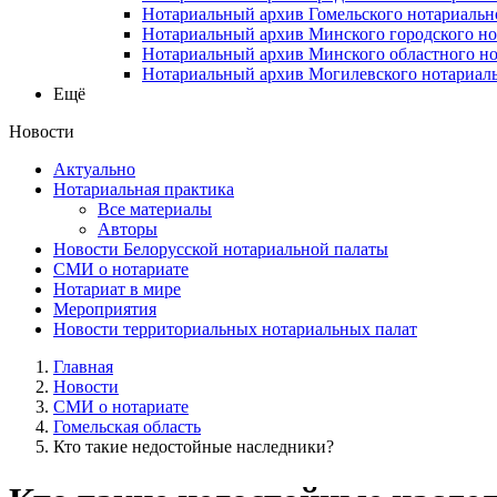
Нотариальный архив Гомельского нотариальн
Нотариальный архив Минского городского но
Нотариальный архив Минского областного но
Нотариальный архив Могилевского нотариаль
Ещё
Новости
Актуально
Нотариальная практика
Все материалы
Авторы
Новости Белорусской нотариальной палаты
СМИ о нотариате
Нотариат в мире
Мероприятия
Новости территориальных нотариальных палат
Главная
Новости
СМИ о нотариате
Гомельская область
Кто такие недостойные наследники?