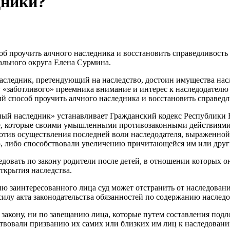
дники?
б проучить алчного наследника и восстановить справедливость -
ального округа Елена Сурмина.
аследник, претендующий на наследство, достоин имущества нас
у «заботливого» преемника внимание и интерес к наследодателю 
ый способ проучить алчного наследника и восстановить справедл
ый наследник» устанавливает Гражданский кодекс Республики Бе
, которые своими умышленными противозаконными действиями, 
отив осуществления последней воли наследодателя, выраженной
, либо способствовали увеличению причитающейся им или друг
довать по закону родители после детей, в отношении которых о
ткрытия наследства.
ию заинтересованного лица суд может отстранить от наследован
силу акта законодательства обязанностей по содержанию наследо
 закону, ни по завещанию лица, которые путем составления п
твовали призванию их самих или близких им лиц к наследован