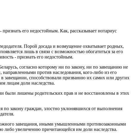
 признать его недостойным. Как, рассказывает нотариус
ледодателя. Порой досада и возмущение охватывает родных,
появляется лишь в связи с возможностью обогатиться за его
ивость - признать его недостойным.
ларусь, согласно которому ни по закону, ни по завещанию не
направленными против наследования, кого-либо из его
 в завещании, способствовали призванию их самих или других
им лицам доли наследства.
ни были лишены родительских прав и не восстановлены в этих
ия по закону граждан, злостно уклонявшихся от выполнения
дателя.
одложного завещания, иными умышленными противозаконными
ию либо увеличению причитающейся им доли наследства.