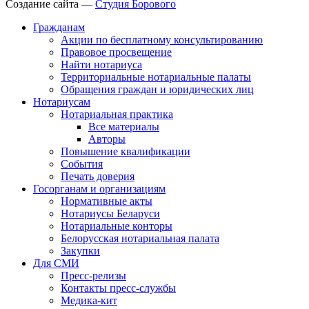
Создание сайта —
Студия Борового
Гражданам
Акции по бесплатному консультированию
Правовое просвещение
Найти нотариуса
Территориальные нотариальные палаты
Обращения граждан и юридических лиц
Нотариусам
Нотариальная практика
Все материалы
Авторы
Повышение квалификации
События
Печать доверия
Госорганам и организациям
Нормативные акты
Нотариусы Беларуси
Нотариальные конторы
Белорусская нотариальная палата
Закупки
Для СМИ
Пресс-релизы
Контакты пресс-службы
Медика-кит