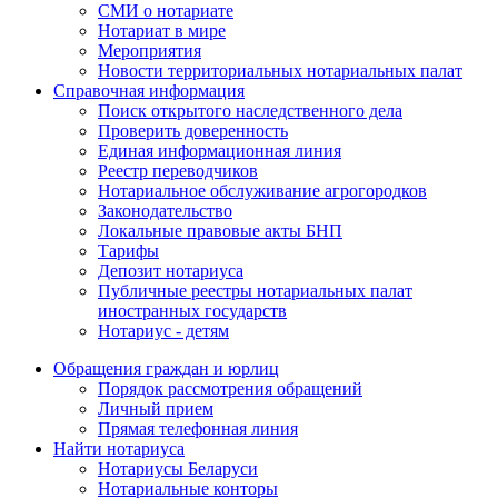
СМИ о нотариате
Нотариат в мире
Мероприятия
Новости территориальных нотариальных палат
Справочная информация
Поиск открытого наследственного дела
Проверить доверенность
Единая информационная линия
Реестр переводчиков
Нотариальное обслуживание агрогородков
Законодательство
Локальные правовые акты БНП
Тарифы
Депозит нотариуса
Публичные реестры нотариальных палат
иностранных государств
Нотариус - детям
Обращения граждан и юрлиц
Порядок рассмотрения обращений
Личный прием
Прямая телефонная линия
Найти нотариуса
Нотариусы Беларуси
Нотариальные конторы