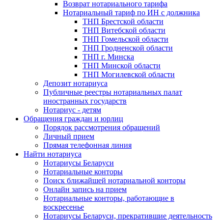
Возврат нотариального тарифа
Нотариальный тариф по ИН с должника
ТНП Брестской области
ТНП Витебской области
ТНП Гомельской области
ТНП Гродненской области
ТНП г. Минска
ТНП Минской области
ТНП Могилевской области
Депозит нотариуса
Публичные реестры нотариальных палат
иностранных государств
Нотариус - детям
Обращения граждан и юрлиц
Порядок рассмотрения обращений
Личный прием
Прямая телефонная линия
Найти нотариуса
Нотариусы Беларуси
Нотариальные конторы
Поиск ближайшей нотариальной конторы
Онлайн запись на прием
Нотариальные конторы, работающие в
воскресенье
Нотариусы Беларуси, прекратившие деятельность