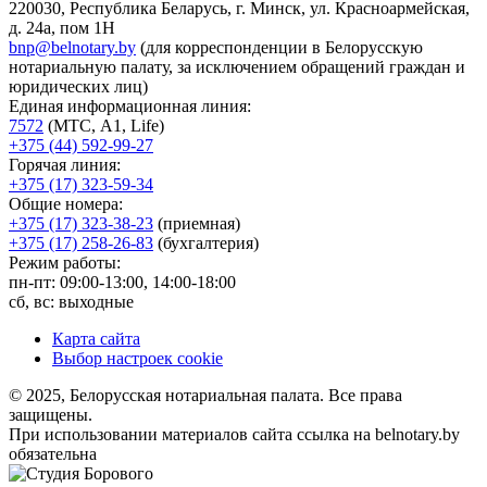
220030, Республика Беларусь, г. Минск, ул. Красноармейская,
д. 24а, пом 1Н
bnp@belnotary.by
(для корреспонденции в Белорусскую
нотариальную палату, за исключением обращений граждан и
юридических лиц)
Единая информационная линия:
7572
(МТС, A1, Life)
+375 (44) 592-99-27
Горячая линия:
+375 (17) 323-59-34
Общие номера:
+375 (17) 323-38-23
(приемная)
+375 (17) 258-26-83
(бухгалтерия)
Режим работы:
пн-пт: 09:00-13:00, 14:00-18:00
сб, вс: выходные
Карта сайта
Выбор настроек cookie
© 2025, Белорусская нотариальная палата. Все права
защищены.
При использовании материалов сайта ссылка на belnotary.by
обязательна