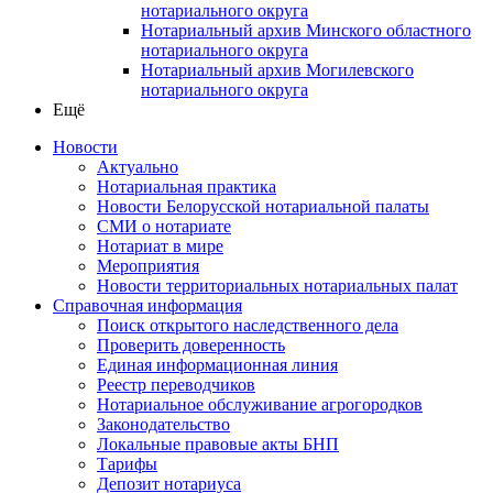
нотариального округа
Нотариальный архив Минского областного
нотариального округа
Нотариальный архив Могилевского
нотариального округа
Ещё
Новости
Актуально
Нотариальная практика
Новости Белорусской нотариальной палаты
СМИ о нотариате
Нотариат в мире
Мероприятия
Новости территориальных нотариальных палат
Справочная информация
Поиск открытого наследственного дела
Проверить доверенность
Единая информационная линия
Реестр переводчиков
Нотариальное обслуживание агрогородков
Законодательство
Локальные правовые акты БНП
Тарифы
Депозит нотариуса