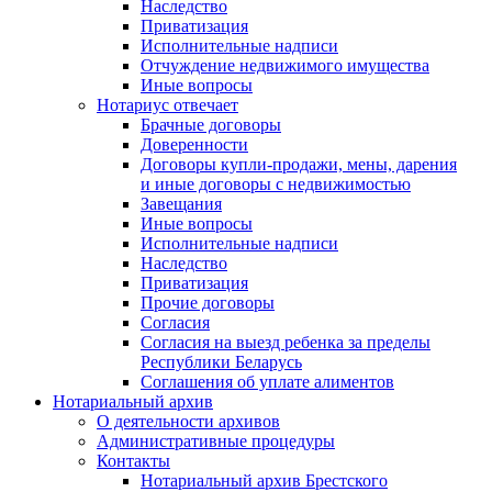
Наследство
Приватизация
Исполнительные надписи
Отчуждение недвижимого имущества
Иные вопросы
Нотариус отвечает
Брачные договоры
Доверенности
Договоры купли-продажи, мены, дарения
и иные договоры с недвижимостью
Завещания
Иные вопросы
Исполнительные надписи
Наследство
Приватизация
Прочие договоры
Согласия
Согласия на выезд ребенка за пределы
Республики Беларусь
Соглашения об уплате алиментов
Нотариальный архив
О деятельности архивов
Административные процедуры
Контакты
Нотариальный архив Брестского