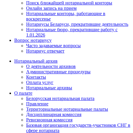
Поиск ближайшей нотариальной конторы
Онлайн запись на прием
Нотариальные конторы, работающие в
воскресенье
Нотариусы Беларуси, прекратившие деятельность
Нотариальные бюро, прекратившие работу с
1.01.2026
Вопрос нотариусу
Часто задаваемые вопросы
Нотариус отвечает
Нотариальный архив
О деятельности архивов
Административные процедуры
Контакты
Оплата услуг
Нотариальные архивы
О палате
Белорусская нотариальная палата
Правление
Территориальные нотариальные палаты
Дисциплинарная комиссия
Ревизионная комиссия
Базовая организация государств-участников СНГ в
сфере нотариата