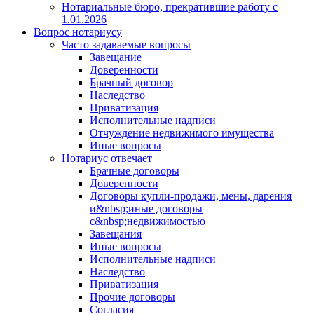
Нотариальные бюро, прекратившие работу с
1.01.2026
Вопрос нотариусу
Часто задаваемые вопросы
Завещание
Доверенности
Брачный договор
Наследство
Приватизация
Исполнительные надписи
Отчуждение недвижимого имущества
Иные вопросы
Нотариус отвечает
Брачные договоры
Доверенности
Договоры купли-продажи, мены, дарения
и&nbsp;иные договоры
с&nbsp;недвижимостью
Завещания
Иные вопросы
Исполнительные надписи
Наследство
Приватизация
Прочие договоры
Согласия