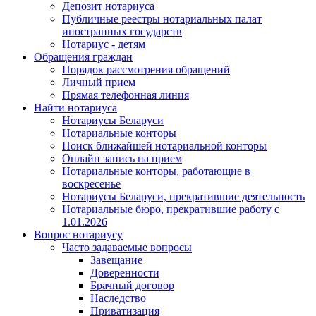
Депозит нотариуса
Публичные реестры нотариальных палат
иностранных государств
Нотариус - детям
Обращения граждан
Порядок рассмотрения обращений
Личный прием
Прямая телефонная линия
Найти нотариуса
Нотариусы Беларуси
Нотариальные конторы
Поиск ближайшей нотариальной конторы
Онлайн запись на прием
Нотариальные конторы, работающие в
воскресенье
Нотариусы Беларуси, прекратившие деятельность
Нотариальные бюро, прекратившие работу с
1.01.2026
Вопрос нотариусу
Часто задаваемые вопросы
Завещание
Доверенности
Брачный договор
Наследство
Приватизация