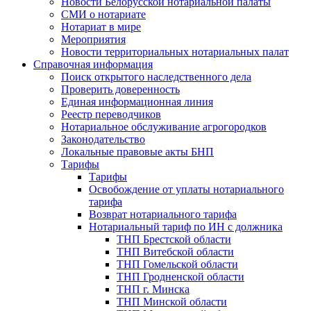
Новости Белорусской нотариальной палаты
СМИ о нотариате
Нотариат в мире
Мероприятия
Новости территориальных нотариальных палат
Справочная информация
Поиск открытого наследственного дела
Проверить доверенность
Единая информационная линия
Реестр переводчиков
Нотариальное обслуживание агрогородков
Законодательство
Локальные правовые акты БНП
Тарифы
Тарифы
Освобождение от уплаты нотариального
тарифа
Возврат нотариального тарифа
Нотариальный тариф по ИН с должника
ТНП Брестской области
ТНП Витебской области
ТНП Гомельской области
ТНП Гродненской области
ТНП г. Минска
ТНП Минской области