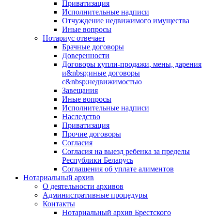
Приватизация
Исполнительные надписи
Отчуждение недвижимого имущества
Иные вопросы
Нотариус отвечает
Брачные договоры
Доверенности
Договоры купли-продажи, мены, дарения
и&nbsp;иные договоры
с&nbsp;недвижимостью
Завещания
Иные вопросы
Исполнительные надписи
Наследство
Приватизация
Прочие договоры
Согласия
Согласия на выезд ребенка за пределы
Республики Беларусь
Соглашения об уплате алиментов
Нотариальный архив
О деятельности архивов
Административные процедуры
Контакты
Нотариальный архив Брестского