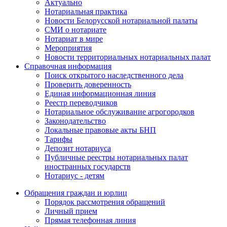
Актуально
Нотариальная практика
Новости Белорусской нотариальной палаты
СМИ о нотариате
Нотариат в мире
Мероприятия
Новости территориальных нотариальных палат
Справочная информация
Поиск открытого наследственного дела
Проверить доверенность
Единая информационная линия
Реестр переводчиков
Нотариальное обслуживание агрогородков
Законодательство
Локальные правовые акты БНП
Тарифы
Депозит нотариуса
Публичные реестры нотариальных палат
иностранных государств
Нотариус - детям
Обращения граждан и юрлиц
Порядок рассмотрения обращений
Личный прием
Прямая телефонная линия