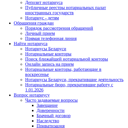
Депозит нотариуса
Публичные реестры нотариальных палат
иностранных государств
Нотариус - детям
Обращения граждан
Порядок рассмотрения обращений
Личный прием
Прямая телефонная линия
Найти нотариуса
Нотариусы Беларуси
Нотариальные конторы
Поиск ближайшей нотариальной конторы
Онлайн запись на прием
Нотариальные конторы, работающие в
воскресенье
Нотариусы Беларуси, прекратившие деятельность
Нотариальные бюро, прекратившие работу с
1.01.2026
Вопрос нотариусу
Часто задаваемые вопросы
Завещание
Доверенности
Брачный договор
Наследство
Приватизация