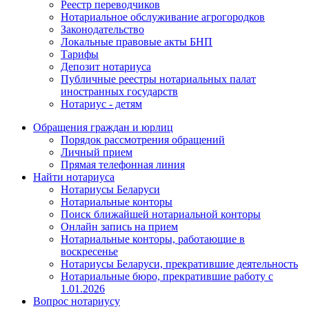
Реестр переводчиков
Нотариальное обслуживание агрогородков
Законодательство
Локальные правовые акты БНП
Тарифы
Депозит нотариуса
Публичные реестры нотариальных палат
иностранных государств
Нотариус - детям
Обращения граждан и юрлиц
Порядок рассмотрения обращений
Личный прием
Прямая телефонная линия
Найти нотариуса
Нотариусы Беларуси
Нотариальные конторы
Поиск ближайшей нотариальной конторы
Онлайн запись на прием
Нотариальные конторы, работающие в
воскресенье
Нотариусы Беларуси, прекратившие деятельность
Нотариальные бюро, прекратившие работу с
1.01.2026
Вопрос нотариусу