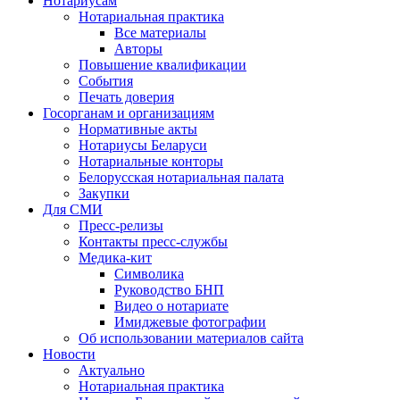
Нотариусам
Нотариальная практика
Все материалы
Авторы
Повышение квалификации
События
Печать доверия
Госорганам и организациям
Нормативные акты
Нотариусы Беларуси
Нотариальные конторы
Белорусская нотариальная палата
Закупки
Для СМИ
Пресс-релизы
Контакты пресс-службы
Медика-кит
Символика
Руководство БНП
Видео о нотариате
Имиджевые фотографии
Об использовании материалов сайта
Новости
Актуально
Нотариальная практика