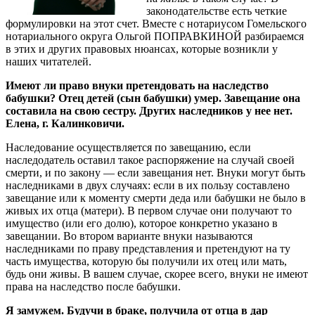
законодательстве есть четкие
формулировки на этот счет. Вместе с нотариусом Гомельского
нотариального округа Ольгой ПОПРАВКИНОЙ разбираемся
в этих и других правовых нюансах, которые возникли у
наших читателей.
Имеют ли право внуки претендовать на наследство
бабушки? Отец детей (сын бабушки) умер. Завещание она
составила на свою сестру. Других наследников у нее нет.
Елена, г. Калинковичи.
Наследование осуществляется по завещанию, если
наследодатель оставил такое распоряжение на случай своей
смерти, и по закону — если завещания нет. Внуки могут быть
наследниками в двух случаях: если в их пользу составлено
завещание или к моменту смерти деда или бабушки не было в
живых их отца (матери). В первом случае они получают то
имущество (или его долю), которое конкретно указано в
завещании. Во втором варианте внуки называются
наследниками по праву представления и претендуют на ту
часть имущества, которую бы получили их отец или мать,
будь они живы. В вашем случае, скорее всего, внуки не имеют
права на наследство после бабушки.
Я замужем. Будучи в браке, получила от отца в дар