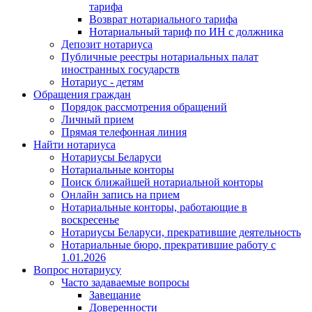
тарифа
Возврат нотариального тарифа
Нотариальный тариф по ИН с должника
Депозит нотариуса
Публичные реестры нотариальных палат
иностранных государств
Нотариус - детям
Обращения граждан
Порядок рассмотрения обращений
Личный прием
Прямая телефонная линия
Найти нотариуса
Нотариусы Беларуси
Нотариальные конторы
Поиск ближайшей нотариальной конторы
Онлайн запись на прием
Нотариальные конторы, работающие в
воскресенье
Нотариусы Беларуси, прекратившие деятельность
Нотариальные бюро, прекратившие работу с
1.01.2026
Вопрос нотариусу
Часто задаваемые вопросы
Завещание
Доверенности