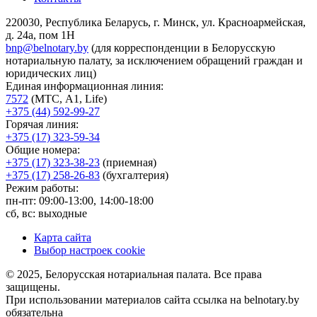
220030, Республика Беларусь, г. Минск, ул. Красноармейская,
д. 24а, пом 1Н
bnp@belnotary.by
(для корреспонденции в Белорусскую
нотариальную палату, за исключением обращений граждан и
юридических лиц)
Единая информационная линия:
7572
(МТС, A1, Life)
+375 (44) 592-99-27
Горячая линия:
+375 (17) 323-59-34
Общие номера:
+375 (17) 323-38-23
(приемная)
+375 (17) 258-26-83
(бухгалтерия)
Режим работы:
пн-пт: 09:00-13:00, 14:00-18:00
сб, вс: выходные
Карта сайта
Выбор настроек cookie
© 2025, Белорусская нотариальная палата. Все права
защищены.
При использовании материалов сайта ссылка на belnotary.by
обязательна