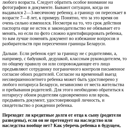
любого возраста. Следует обратить особое внимание на
фотографию в документе. Бывают ситуации, когда он
выдавался 2—3-месячному ребенку, а границу он пересекает в
возрасте 7—8 лет, к примеру. Понятно, что за это время он
очень сильно изменился. Несмотря на то, что срок действия
паспорта еще не истек и законодательство не обязывает его
менять, но если по фото сложно идентифицировать ребенка,
то вам лучше поменять документ во избежание вопросов и
разбирательств при пересечении границы Беларуси.
Дальше. Если ребенок едет за границу не с родителями, а,
например, с бабушкой, дедушкой, классным руководителем, то
по общему правилу он или сопровождающее его лицо
предъявляют сотруднику пограничного контроля письменное
согласие обоих родителей. Согласие на временный выезд
несовершеннолетнего ребенка может быть удостоверено у
любого нотариуса Беларуси, независимо от места жительства
и пребывания родителей. Для этого необходимо обратиться к
нотариусу обоим родителям одновременно или врозь,
предъявить документ, удостоверяющий личность, и
свидетельство о рождении ребенка.
Переходят ли кредитные долги от отца к сыну (родители
разведены), если он не претендует на наследство или
наследства вообще нет? Как уберечь ребенка в будущем,