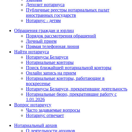
Депозит нотариуса
Публичные реестры нотариальных палат
иностранных государств
Нотариус - детям
Обращения граждан и юрлиц
Порядок рассмотрения обращений
Личный прием
Прямая телефонная линия
Найти нотариуса
Нотариусы Беларуси
Нотариальные конторы
Поиск ближайшей нотариальной конторы
Онлайн запись на прием
Нотариальные конторы, работающие в
воскресенье
Нотариусы Беларуси, прекратившие деятельность
Нотариальные бюро, прекратившие работу с
1.01.2026
Вопрос нотариусу
Часто задаваемые вопросы
Нотариус отвечает
Нотариальный архив
О деятельности архивов