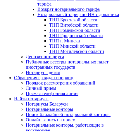
тарифа
Возврат нотариального тарифа
Нотариальный тариф по ИН с должника
ТНП Брестской области
ТНП Витебской области
ТНП Гомельской области
ТНП Гродненской области
ТНП г. Минска
ТНП Минской области
ТНП Могилевской области
Депозит нотариуса
Публичные реестры нотариальных палат
иностранных государств
Нотариус - детям
Обращения граждан и юрлиц
Порядок рассмотрения обращений
Личный прием
Прямая телефонная линия
Найти нотариуса
Нотариусы Беларуси
Нотариальные конторы
Поиск ближайшей нотариальной конторы
Онлайн запись на прием
Нотариальные конторы, работающие в
воскресенье