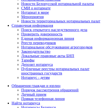
Новости Белорусской нотариальной палаты
СМИ о нотариате
Нотариат в мире
Мероприятия
Новости территориальных нотариальных палат
Справочная информация
Поиск открытого наследственного дела
Проверить доверенность
Единая информационная линия
Реестр переводчиков
Нотариальное обслуживание агрогородков
Законодательство
Локальные правовые акты БНП
Тарифы
Депозит нотариуса
Публичные реестры нотариальных палат
иностранных государств
Нотариус - детям
Обращения граждан и юрлиц
Порядок рассмотрения обращений
Личный прием
Прямая телефонная линия
Найти нотариуса
Нотариусы Беларуси