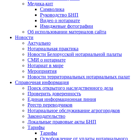
Медика-кит
Символика
Руководство БНП
Видео о нотариате
Имиджевые фотографии
Об использовании материалов сайта
Новости
Актуально
Нотариальная практика
Новости Белорусской нотариальной палаты
СМИ о нотариате
Нотариат в мире
Мероприятия
Новости территориальных нотариальных палат
Справочная информация
Поиск открытого наследственного дела
Проверить доверенность
Единая информационная линия
Реестр переводчиков
Нотариальное обслуживание агрогородков
Законодательство
Локальные правовые акты БНП
Тарифы
Тарифы
Освобождение от уплаты нотариального