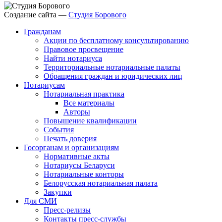
Создание сайта —
Студия Борового
Гражданам
Акции по бесплатному консультированию
Правовое просвещение
Найти нотариуса
Территориальные нотариальные палаты
Обращения граждан и юридических лиц
Нотариусам
Нотариальная практика
Все материалы
Авторы
Повышение квалификации
События
Печать доверия
Госорганам и организациям
Нормативные акты
Нотариусы Беларуси
Нотариальные конторы
Белорусская нотариальная палата
Закупки
Для СМИ
Пресс-релизы
Контакты пресс-службы