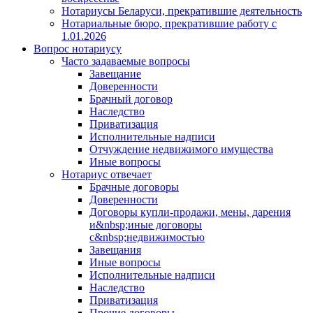
Нотариусы Беларуси, прекратившие деятельность
Нотариальные бюро, прекратившие работу с
1.01.2026
Вопрос нотариусу
Часто задаваемые вопросы
Завещание
Доверенности
Брачный договор
Наследство
Приватизация
Исполнительные надписи
Отчуждение недвижимого имущества
Иные вопросы
Нотариус отвечает
Брачные договоры
Доверенности
Договоры купли-продажи, мены, дарения
и&nbsp;иные договоры
с&nbsp;недвижимостью
Завещания
Иные вопросы
Исполнительные надписи
Наследство
Приватизация
Прочие договоры