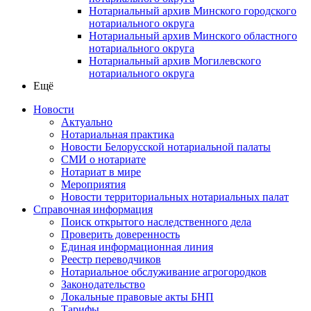
Нотариальный архив Минского городского
нотариального округа
Нотариальный архив Минского областного
нотариального округа
Нотариальный архив Могилевского
нотариального округа
Ещё
Новости
Актуально
Нотариальная практика
Новости Белорусской нотариальной палаты
СМИ о нотариате
Нотариат в мире
Мероприятия
Новости территориальных нотариальных палат
Справочная информация
Поиск открытого наследственного дела
Проверить доверенность
Единая информационная линия
Реестр переводчиков
Нотариальное обслуживание агрогородков
Законодательство
Локальные правовые акты БНП
Тарифы