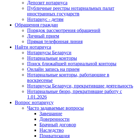
Депозит нотариуса
Публичные реестры нотариальных палат
иностранных государств
Нотариус - детям
Обращения граждан
Порядок рассмотрения обращений
Личный прием
Прямая телефонная линия
Найти нотариуса
Нотариусы Беларуси
Нотариальные конторы
Поиск ближайшей нотариальной конторы
Онлайн запись на прием
Нотариальные конторы, работающие в
воскресенье
Нотариусы Беларуси, прекратившие деятельность
Нотариальные бюро, прекратившие работу с
1.01.2026
Вопрос нотариусу
Часто задаваемые вопросы
Завещание
Доверенности
Брачный договор
Наследство
Приватизация