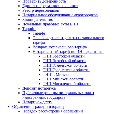
Проверить доверенность
Единая информационная линия
Реестр переводчиков
Нотариальное обслуживание агрогородков
Законодательство
Локальные правовые акты БНП
Тарифы
Тарифы
Освобождение от уплаты нотариального
тарифа
Возврат нотариального тарифа
Нотариальный тариф по ИН с должника
ТНП Брестской области
ТНП Витебской области
ТНП Гомельской области
ТНП Гродненской области
ТНП г. Минска
ТНП Минской области
ТНП Могилевской области
Депозит нотариуса
Публичные реестры нотариальных палат
иностранных государств
Нотариус - детям
Обращения граждан и юрлиц
Порядок рассмотрения обращений