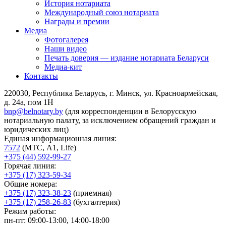
История нотариата
Международный союз нотариата
Награды и премии
Медиа
Фотогалерея
Наши видео
Печать доверия — издание нотариата Беларуси
Медиа-кит
Контакты
220030, Республика Беларусь, г. Минск, ул. Красноармейская,
д. 24а, пом 1Н
bnp@belnotary.by
(для корреспонденции в Белорусскую
нотариальную палату, за исключением обращений граждан и
юридических лиц)
Единая информационная линия:
7572
(МТС, A1, Life)
+375 (44) 592-99-27
Горячая линия:
+375 (17) 323-59-34
Общие номера:
+375 (17) 323-38-23
(приемная)
+375 (17) 258-26-83
(бухгалтерия)
Режим работы:
пн-пт: 09:00-13:00, 14:00-18:00