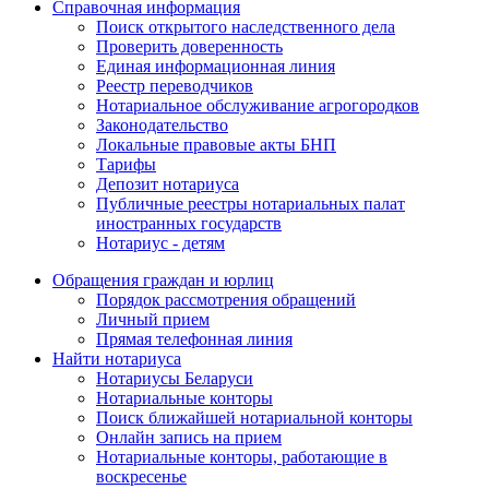
Справочная информация
Поиск открытого наследственного дела
Проверить доверенность
Единая информационная линия
Реестр переводчиков
Нотариальное обслуживание агрогородков
Законодательство
Локальные правовые акты БНП
Тарифы
Депозит нотариуса
Публичные реестры нотариальных палат
иностранных государств
Нотариус - детям
Обращения граждан и юрлиц
Порядок рассмотрения обращений
Личный прием
Прямая телефонная линия
Найти нотариуса
Нотариусы Беларуси
Нотариальные конторы
Поиск ближайшей нотариальной конторы
Онлайн запись на прием
Нотариальные конторы, работающие в
воскресенье