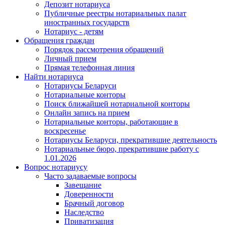
Депозит нотариуса
Публичные реестры нотариальных палат
иностранных государств
Нотариус - детям
Обращения граждан
Порядок рассмотрения обращений
Личный прием
Прямая телефонная линия
Найти нотариуса
Нотариусы Беларуси
Нотариальные конторы
Поиск ближайшей нотариальной конторы
Онлайн запись на прием
Нотариальные конторы, работающие в
воскресенье
Нотариусы Беларуси, прекратившие деятельность
Нотариальные бюро, прекратившие работу с
1.01.2026
Вопрос нотариусу
Часто задаваемые вопросы
Завещание
Доверенности
Брачный договор
Наследство
Приватизация