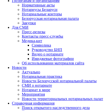
Госорганам и организациям
Нормативные акты
Нотариусы Беларуси
Нотариальные конторы
Белорусская нотариальная палата
Закупки
Для СМИ
Пресс-релизы
Контакты пресс-службы
Медика-кит
Символика
Руководство БНП
Видео о нотариате
Имиджевые фотографии
Об использовании материалов сайта
Новости
Актуально
Нотариальная практика
Новости Белорусской нотариальной палаты
СМИ о нотариате
Нотариат в мире
Мероприятия
Новости территориальных нотариальных палат
Справочная информация
Поиск открытого наследственного дела