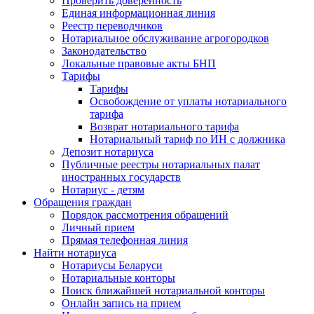
Проверить доверенность
Единая информационная линия
Реестр переводчиков
Нотариальное обслуживание агрогородков
Законодательство
Локальные правовые акты БНП
Тарифы
Тарифы
Освобождение от уплаты нотариального
тарифа
Возврат нотариального тарифа
Нотариальный тариф по ИН с должника
Депозит нотариуса
Публичные реестры нотариальных палат
иностранных государств
Нотариус - детям
Обращения граждан
Порядок рассмотрения обращений
Личный прием
Прямая телефонная линия
Найти нотариуса
Нотариусы Беларуси
Нотариальные конторы
Поиск ближайшей нотариальной конторы
Онлайн запись на прием