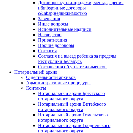
Договоры купли-продажи, мены, дарения
и&nbsp;иные договоры
с&nbsp;недвижимостью
Завещания
Иные вопросы
Исполнительные надписи
Наследство
Приватизация
Прочие договоры
Согласия
Согласия на выезд ребенка за пределы
Республики Беларусь
Соглашения об уплате алиментов
Нотариальный архив
О деятельности архивов
Административные процедуры
Контакты
Нотариальный архив Брестского
нотариального округа
Нотариальный архив Витебского
нотариального округа
Нотариальный архив Гомельского
нотариального округа
Нотариальный архив Гродненского
нотариального округа