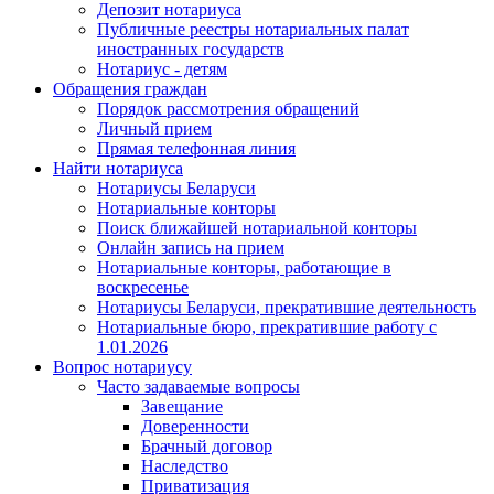
Депозит нотариуса
Публичные реестры нотариальных палат
иностранных государств
Нотариус - детям
Обращения граждан
Порядок рассмотрения обращений
Личный прием
Прямая телефонная линия
Найти нотариуса
Нотариусы Беларуси
Нотариальные конторы
Поиск ближайшей нотариальной конторы
Онлайн запись на прием
Нотариальные конторы, работающие в
воскресенье
Нотариусы Беларуси, прекратившие деятельность
Нотариальные бюро, прекратившие работу с
1.01.2026
Вопрос нотариусу
Часто задаваемые вопросы
Завещание
Доверенности
Брачный договор
Наследство
Приватизация