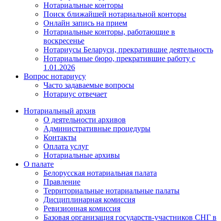
Нотариальные конторы
Поиск ближайшей нотариальной конторы
Онлайн запись на прием
Нотариальные конторы, работающие в
воскресенье
Нотариусы Беларуси, прекратившие деятельность
Нотариальные бюро, прекратившие работу с
1.01.2026
Вопрос нотариусу
Часто задаваемые вопросы
Нотариус отвечает
Нотариальный архив
О деятельности архивов
Административные процедуры
Контакты
Оплата услуг
Нотариальные архивы
О палате
Белорусская нотариальная палата
Правление
Территориальные нотариальные палаты
Дисциплинарная комиссия
Ревизионная комиссия
Базовая организация государств-участников СНГ в