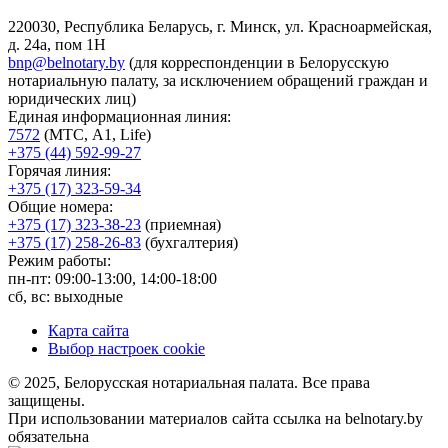
220030, Республика Беларусь, г. Минск, ул. Красноармейская,
д. 24а, пом 1Н
bnp@belnotary.by
(для корреспонденции в Белорусскую
нотариальную палату, за исключением обращений граждан и
юридических лиц)
Единая информационная линия:
7572
(МТС, A1, Life)
+375 (44) 592-99-27
Горячая линия:
+375 (17) 323-59-34
Общие номера:
+375 (17) 323-38-23
(приемная)
+375 (17) 258-26-83
(бухгалтерия)
Режим работы:
пн-пт: 09:00-13:00, 14:00-18:00
сб, вс: выходные
Карта сайта
Выбор настроек cookie
© 2025, Белорусская нотариальная палата. Все права
защищены.
При использовании материалов сайта ссылка на belnotary.by
обязательна