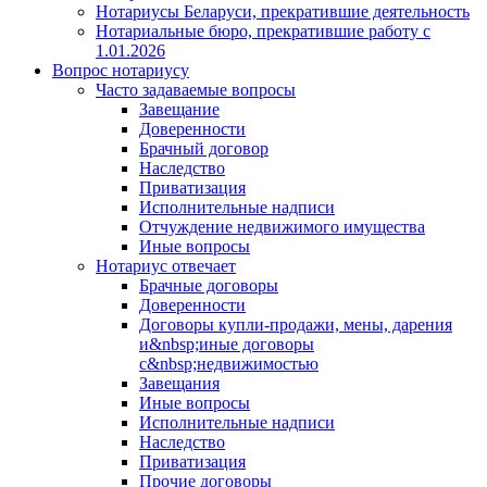
Нотариусы Беларуси, прекратившие деятельность
Нотариальные бюро, прекратившие работу с
1.01.2026
Вопрос нотариусу
Часто задаваемые вопросы
Завещание
Доверенности
Брачный договор
Наследство
Приватизация
Исполнительные надписи
Отчуждение недвижимого имущества
Иные вопросы
Нотариус отвечает
Брачные договоры
Доверенности
Договоры купли-продажи, мены, дарения
и&nbsp;иные договоры
с&nbsp;недвижимостью
Завещания
Иные вопросы
Исполнительные надписи
Наследство
Приватизация
Прочие договоры