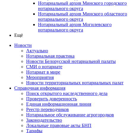
Нотариальный архив Минского городского
нотариального округа
Нотариальный архив Минского областного
нотариального округа
Нотариальный архив Могилевского
нотариального округа
Ещё
Новости
Актуально
Нотариальная практика
Новости Белорусской нотариальной палаты
СМИ о нотариате
Нотариат в мире
Мероприятия
Новости территориальных нотариальных палат
Справочная информация
Поиск открытого наследственного дела
Проверить доверенность
Единая информационная линия
Реестр переводчиков
Нотариальное обслуживание агрогородков
Законодательство
Локальные правовые акты БНП
Тарифы