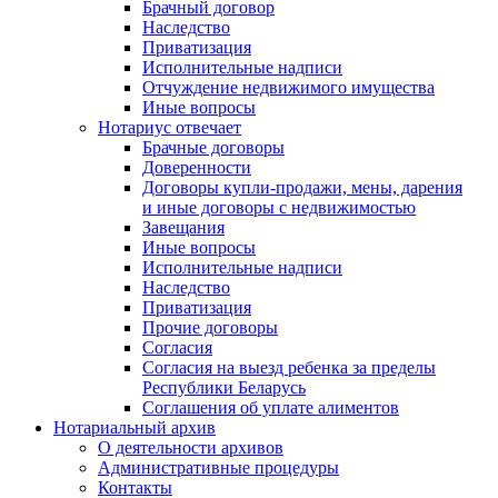
Брачный договор
Наследство
Приватизация
Исполнительные надписи
Отчуждение недвижимого имущества
Иные вопросы
Нотариус отвечает
Брачные договоры
Доверенности
Договоры купли-продажи, мены, дарения
и иные договоры с недвижимостью
Завещания
Иные вопросы
Исполнительные надписи
Наследство
Приватизация
Прочие договоры
Согласия
Согласия на выезд ребенка за пределы
Республики Беларусь
Соглашения об уплате алиментов
Нотариальный архив
О деятельности архивов
Административные процедуры
Контакты