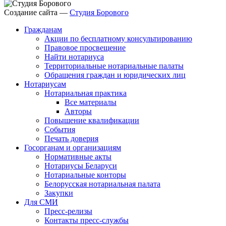
Создание сайта —
Студия Борового
Гражданам
Акции по бесплатному консультированию
Правовое просвещение
Найти нотариуса
Территориальные нотариальные палаты
Обращения граждан и юридических лиц
Нотариусам
Нотариальная практика
Все материалы
Авторы
Повышение квалификации
События
Печать доверия
Госорганам и организациям
Нормативные акты
Нотариусы Беларуси
Нотариальные конторы
Белорусская нотариальная палата
Закупки
Для СМИ
Пресс-релизы
Контакты пресс-службы