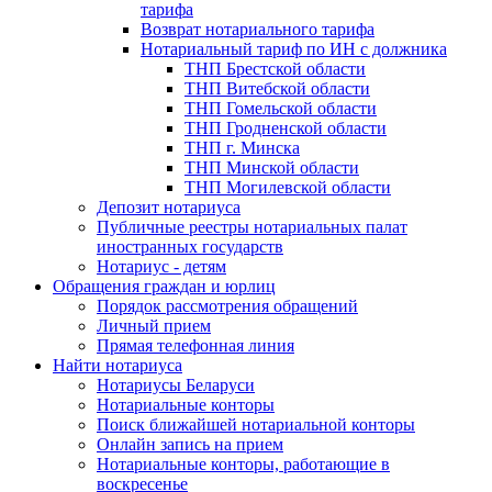
тарифа
Возврат нотариального тарифа
Нотариальный тариф по ИН с должника
ТНП Брестской области
ТНП Витебской области
ТНП Гомельской области
ТНП Гродненской области
ТНП г. Минска
ТНП Минской области
ТНП Могилевской области
Депозит нотариуса
Публичные реестры нотариальных палат
иностранных государств
Нотариус - детям
Обращения граждан и юрлиц
Порядок рассмотрения обращений
Личный прием
Прямая телефонная линия
Найти нотариуса
Нотариусы Беларуси
Нотариальные конторы
Поиск ближайшей нотариальной конторы
Онлайн запись на прием
Нотариальные конторы, работающие в
воскресенье