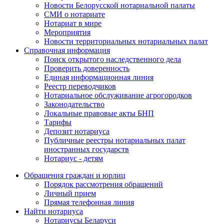
Новости Белорусской нотариальной палаты
СМИ о нотариате
Нотариат в мире
Мероприятия
Новости территориальных нотариальных палат
Справочная информация
Поиск открытого наследственного дела
Проверить доверенность
Единая информационная линия
Реестр переводчиков
Нотариальное обслуживание агрогородков
Законодательство
Локальные правовые акты БНП
Тарифы
Депозит нотариуса
Публичные реестры нотариальных палат
иностранных государств
Нотариус - детям
Обращения граждан и юрлиц
Порядок рассмотрения обращений
Личный прием
Прямая телефонная линия
Найти нотариуса
Нотариусы Беларуси