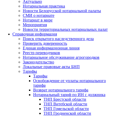
Актуально
Нотариальная практика
Новости Белорусской нотариальной палаты
СМИ о нотариате
Нотариат в мире
Мероприятия
Новости территориальных нотариальных палат
Справочная информация
Поиск открытого наследственного дела
Проверить доверенность
Единая информационная линия
Реестр переводчиков
Нотариальное обслуживание агрогородков
Законодательство
Локальные правовые акты БНП
Тарифы
Тарифы
Освобождение от уплаты нотариального
тарифа
Возврат нотариального тарифа
Нотариальный тариф по ИН с должника
ТНП Брестской области
ТНП Витебской области
ТНП Гомельской области
ТНП Гродненской области