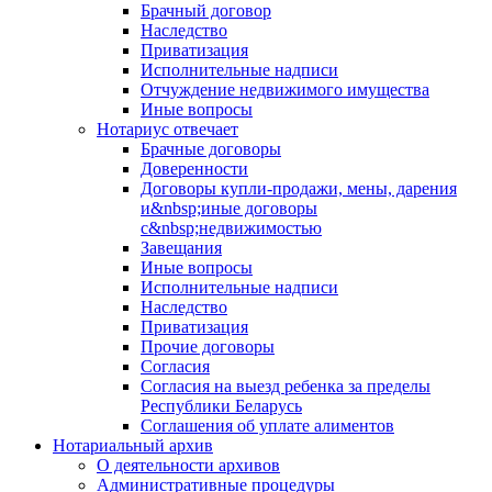
Брачный договор
Наследство
Приватизация
Исполнительные надписи
Отчуждение недвижимого имущества
Иные вопросы
Нотариус отвечает
Брачные договоры
Доверенности
Договоры купли-продажи, мены, дарения
и&nbsp;иные договоры
с&nbsp;недвижимостью
Завещания
Иные вопросы
Исполнительные надписи
Наследство
Приватизация
Прочие договоры
Согласия
Согласия на выезд ребенка за пределы
Республики Беларусь
Соглашения об уплате алиментов
Нотариальный архив
О деятельности архивов
Административные процедуры