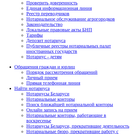
Проверить доверенность
Единая информационная линия
Реестр переводчиков
Нотариальное обслуживание агрогородков
Законодательство
Локальные правовые акты БНП
Тарифы
Депозит нотариуса
Публичные реестры нотариальных палат
иностранных государств
Нотариус - детям
Обращения граждан и юрлиц
Порядок рассмотрения обращений
Личный прием
Прямая телефонная линия
Найти нотариуса
Нотариусы Беларуси
Нотариальные конторы
Поиск ближайшей нотариальной конторы
Онлайн запись на прием
Нотариальные конторы, работающие в
воскресенье
Нотариусы Беларуси, прекратившие деятельность
Нотариальные бюро, прекратившие работу с