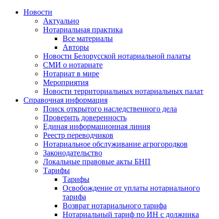
Новости
Актуально
Нотариальная практика
Все материалы
Авторы
Новости Белорусской нотариальной палаты
СМИ о нотариате
Нотариат в мире
Мероприятия
Новости территориальных нотариальных палат
Справочная информация
Поиск открытого наследственного дела
Проверить доверенность
Единая информационная линия
Реестр переводчиков
Нотариальное обслуживание агрогородков
Законодательство
Локальные правовые акты БНП
Тарифы
Тарифы
Освобождение от уплаты нотариального
тарифа
Возврат нотариального тарифа
Нотариальный тариф по ИН с должника