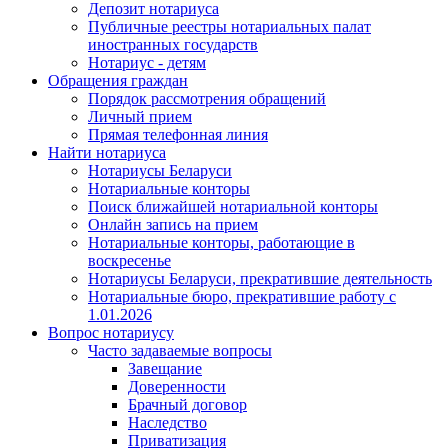
Депозит нотариуса
Публичные реестры нотариальных палат
иностранных государств
Нотариус - детям
Обращения граждан
Порядок рассмотрения обращений
Личный прием
Прямая телефонная линия
Найти нотариуса
Нотариусы Беларуси
Нотариальные конторы
Поиск ближайшей нотариальной конторы
Онлайн запись на прием
Нотариальные конторы, работающие в
воскресенье
Нотариусы Беларуси, прекратившие деятельность
Нотариальные бюро, прекратившие работу с
1.01.2026
Вопрос нотариусу
Часто задаваемые вопросы
Завещание
Доверенности
Брачный договор
Наследство
Приватизация