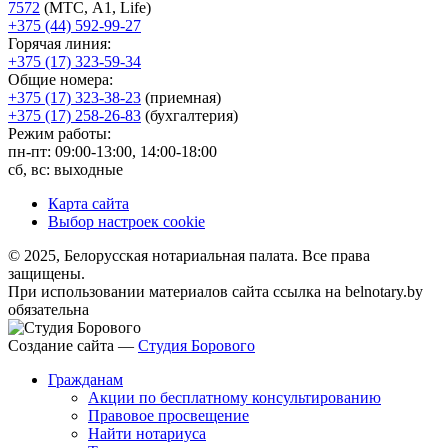
7572
(МТС, A1, Life)
+375 (44) 592-99-27
Горячая линия:
+375 (17) 323-59-34
Общие номера:
+375 (17) 323-38-23
(приемная)
+375 (17) 258-26-83
(бухгалтерия)
Режим работы:
пн-пт: 09:00-13:00, 14:00-18:00
сб, вс: выходные
Карта сайта
Выбор настроек cookie
© 2025, Белорусская нотариальная палата. Все права
защищены.
При использовании материалов сайта ссылка на belnotary.by
обязательна
Создание сайта —
Студия Борового
Гражданам
Акции по бесплатному консультированию
Правовое просвещение
Найти нотариуса