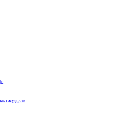
фа
ых государств