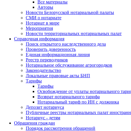
Все материалы
Авторы
Новости Белорусской нотариальной палаты
СМИ о нотариате
Нотариат в мире
Мероприятия
Новости территориальных нотариальных палат
Справочная информация
Поиск открытого наследственного дела
Проверить доверенность
Единая информационная линия
Реестр переводчиков
Нотариальное обслуживание агрогородков
Законодательство
Локальные правовые акты БНП
Тарифы
Тарифы
Освобождение от уплаты нотариального тари
Возврат нотариального тарифа
Нотариальный тариф по ИН с должника
Депозит нотариуса
Публичные реестры нотариальных палат иностранн
Нотариус - детям
Обращения граждан
Порядок рассмотрения обращений