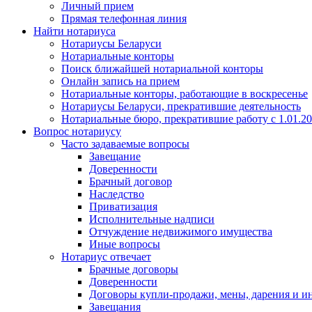
Личный прием
Прямая телефонная линия
Найти нотариуса
Нотариусы Беларуси
Нотариальные конторы
Поиск ближайшей нотариальной конторы
Онлайн запись на прием
Нотариальные конторы, работающие в воскресенье
Нотариусы Беларуси, прекратившие деятельность
Нотариальные бюро, прекратившие работу с 1.01.2
Вопрос нотариусу
Часто задаваемые вопросы
Завещание
Доверенности
Брачный договор
Наследство
Приватизация
Исполнительные надписи
Отчуждение недвижимого имущества
Иные вопросы
Нотариус отвечает
Брачные договоры
Доверенности
Договоры купли-продажи, мены, дарения и и
Завещания