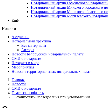
Нотариальный архив Гомельского нотариальн
Нотариальный архив Минского городского но
Нотариальный архив Минского областного но
Нотариальный архив Могилевского нотариаль
Ещё
Новости
Актуально
Нотариальная практика
Все материалы
Авторы
Новости Белорусской нотариальной палаты
СМИ о нотариате
Нотариат в мире
Мероприятия
Новости территориальных нотариальных палат
Главная
Новости
СМИ о нотариате
Гомельская область
О «тонкостях» наследования при усыновлении.