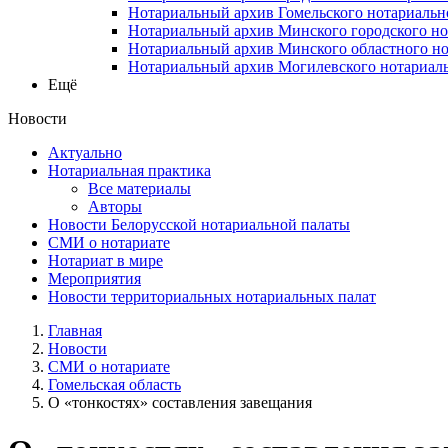
Нотариальный архив Гомельского нотариальн
Нотариальный архив Минского городского но
Нотариальный архив Минского областного но
Нотариальный архив Могилевского нотариаль
Ещё
Новости
Актуально
Нотариальная практика
Все материалы
Авторы
Новости Белорусской нотариальной палаты
СМИ о нотариате
Нотариат в мире
Мероприятия
Новости территориальных нотариальных палат
Главная
Новости
СМИ о нотариате
Гомельская область
О «тонкостях» составления завещания