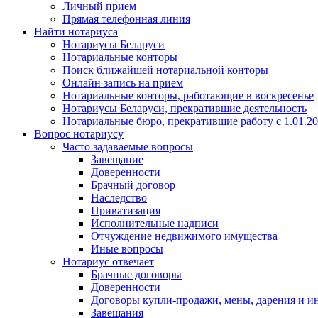
Личный прием
Прямая телефонная линия
Найти нотариуса
Нотариусы Беларуси
Нотариальные конторы
Поиск ближайшей нотариальной конторы
Онлайн запись на прием
Нотариальные конторы, работающие в воскресенье
Нотариусы Беларуси, прекратившие деятельность
Нотариальные бюро, прекратившие работу с 1.01.2
Вопрос нотариусу
Часто задаваемые вопросы
Завещание
Доверенности
Брачный договор
Наследство
Приватизация
Исполнительные надписи
Отчуждение недвижимого имущества
Иные вопросы
Нотариус отвечает
Брачные договоры
Доверенности
Договоры купли-продажи, мены, дарения и и
Завещания