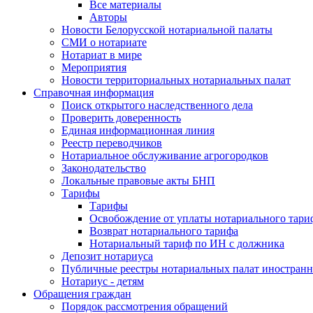
Все материалы
Авторы
Новости Белорусской нотариальной палаты
СМИ о нотариате
Нотариат в мире
Мероприятия
Новости территориальных нотариальных палат
Справочная информация
Поиск открытого наследственного дела
Проверить доверенность
Единая информационная линия
Реестр переводчиков
Нотариальное обслуживание агрогородков
Законодательство
Локальные правовые акты БНП
Тарифы
Тарифы
Освобождение от уплаты нотариального тари
Возврат нотариального тарифа
Нотариальный тариф по ИН с должника
Депозит нотариуса
Публичные реестры нотариальных палат иностранн
Нотариус - детям
Обращения граждан
Порядок рассмотрения обращений