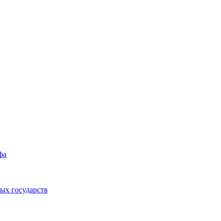
фа
ых государств