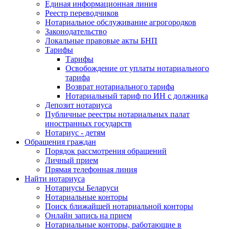
Единая информационная линия
Реестр переводчиков
Нотариальное обслуживание агрогородков
Законодательство
Локальные правовые акты БНП
Тарифы
Тарифы
Освобождение от уплаты нотариального
тарифа
Возврат нотариального тарифа
Нотариальный тариф по ИН с должника
Депозит нотариуса
Публичные реестры нотариальных палат
иностранных государств
Нотариус - детям
Обращения граждан
Порядок рассмотрения обращений
Личный прием
Прямая телефонная линия
Найти нотариуса
Нотариусы Беларуси
Нотариальные конторы
Поиск ближайшей нотариальной конторы
Онлайн запись на прием
Нотариальные конторы, работающие в