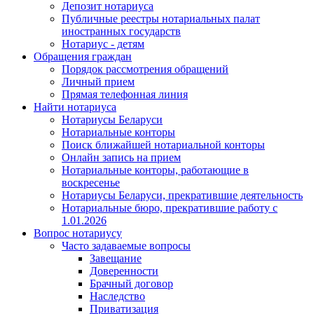
Депозит нотариуса
Публичные реестры нотариальных палат
иностранных государств
Нотариус - детям
Обращения граждан
Порядок рассмотрения обращений
Личный прием
Прямая телефонная линия
Найти нотариуса
Нотариусы Беларуси
Нотариальные конторы
Поиск ближайшей нотариальной конторы
Онлайн запись на прием
Нотариальные конторы, работающие в
воскресенье
Нотариусы Беларуси, прекратившие деятельность
Нотариальные бюро, прекратившие работу с
1.01.2026
Вопрос нотариусу
Часто задаваемые вопросы
Завещание
Доверенности
Брачный договор
Наследство
Приватизация