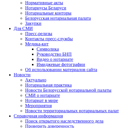
Нормативные акты
Нотариусы Беларуси
Нотариальные конторы
Белорусская нотариальная палата
Закупки
Для СМИ
Пресс-релизы
Контакты пресс-службы
Медика-кит
Символика
Руководство БНП
Видео о нотариате
Имиджевые фотографии
Об использовании материалов сайта
Новости
Актуально
Нотариальная практика
Новости Белорусской нотариальной палаты
СМИ о нотариате
Нотариат в мире
Мероприятия
Новости территориальных нотариальных палат
Справочная информация
Поиск открытого наследственного дела
Проверить доверенность