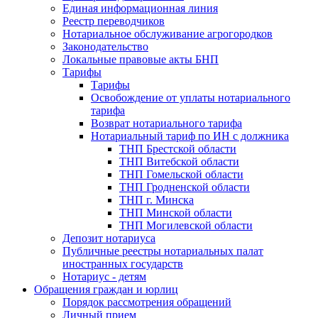
Единая информационная линия
Реестр переводчиков
Нотариальное обслуживание агрогородков
Законодательство
Локальные правовые акты БНП
Тарифы
Тарифы
Освобождение от уплаты нотариального
тарифа
Возврат нотариального тарифа
Нотариальный тариф по ИН с должника
ТНП Брестской области
ТНП Витебской области
ТНП Гомельской области
ТНП Гродненской области
ТНП г. Минска
ТНП Минской области
ТНП Могилевской области
Депозит нотариуса
Публичные реестры нотариальных палат
иностранных государств
Нотариус - детям
Обращения граждан и юрлиц
Порядок рассмотрения обращений
Личный прием