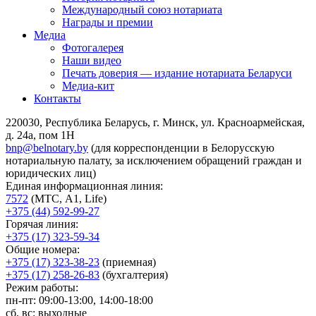
Международный союз нотариата
Награды и премии
Медиа
Фотогалерея
Наши видео
Печать доверия — издание нотариата Беларуси
Медиа-кит
Контакты
220030, Республика Беларусь, г. Минск, ул. Красноармейская,
д. 24а, пом 1Н
bnp@belnotary.by
(для корреспонденции в Белорусскую
нотариальную палату, за исключением обращений граждан и
юридических лиц)
Единая информационная линия:
7572
(МТС, A1, Life)
+375 (44) 592-99-27
Горячая линия:
+375 (17) 323-59-34
Общие номера:
+375 (17) 323-38-23
(приемная)
+375 (17) 258-26-83
(бухгалтерия)
Режим работы:
пн-пт: 09:00-13:00, 14:00-18:00
сб, вс: выходные