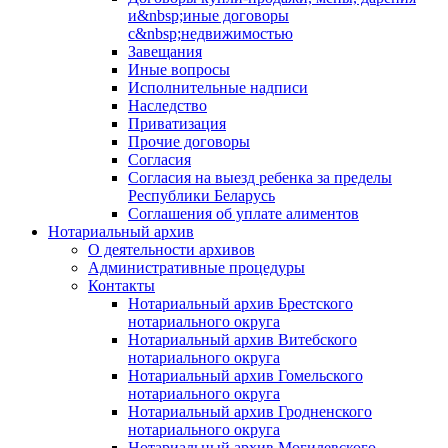
и&nbsp;иные договоры
с&nbsp;недвижимостью
Завещания
Иные вопросы
Исполнительные надписи
Наследство
Приватизация
Прочие договоры
Согласия
Согласия на выезд ребенка за пределы
Республики Беларусь
Соглашения об уплате алиментов
Нотариальный архив
О деятельности архивов
Административные процедуры
Контакты
Нотариальный архив Брестского
нотариального округа
Нотариальный архив Витебского
нотариального округа
Нотариальный архив Гомельского
нотариального округа
Нотариальный архив Гродненского
нотариального округа
Нотариальный архив Могилевского