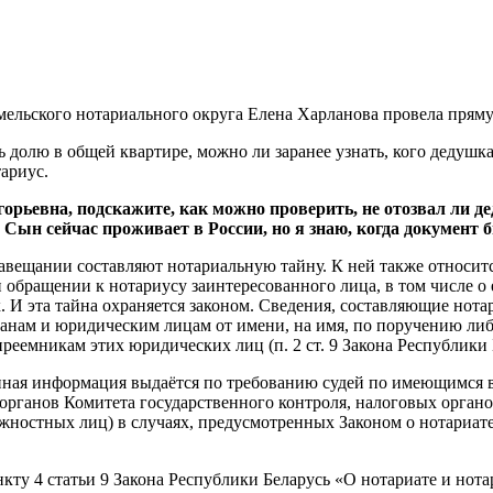
мельского нотариального округа Елена Харланова провела пряму
 долю в общей квартире, можно ли заранее узнать, кого дедушка
ариус.
горьевна, подскажите, как можно проверить, не отозвал ли д
 Сын сейчас проживает в России, но я знаю, когда документ 
завещании составляют нотариальную тайну. К ней также относи
и обращении к нотариусу заинтересованного лица, в том числе
. И эта тайна охраняется законом. Сведения, составляющие нот
данам и юридическим лицам от имени, на имя, по поручению либ
реемникам этих юридических лиц (п. 2 ст. 9 Закона Республики
нная информация выдаётся по требованию судей по имеющимся в 
 органов Комитета государственного контроля, налоговых орган
лжностных лиц) в случаях, предусмотренных Законом о нотариат
кту 4 статьи 9 Закона Республики Беларусь «О нотариате и нот