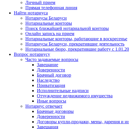
Личный прием
Прямая телефонная линия
Найти нотариуса
Нотариусы Беларуси
Нотариальные конторы
Поиск ближайшей нотариальной конторы
Онлайн запись на прием
Нотариальные конторы, работающие в воскресенье
Нотариусы Беларуси, прекратившие деятельность
Нотариальные бюро, прекратившие работу с 1.01.2
Вопрос нотариусу
Часто задаваемые вопросы
Завещание
Доверенности
Брачный договор
Наследство
Приватизация
Исполнительные надписи
Отчуждение недвижимого имущества
Иные вопросы
Нотариус отвечает
Брачные договоры
Доверенности
Договоры купли-продажи, мены, дарения и и
Завещания