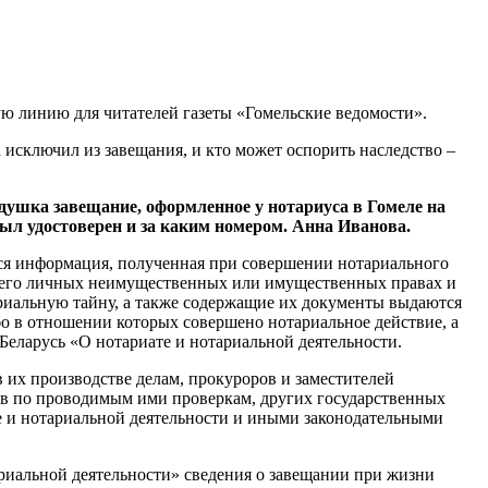
ю линию для читателей газеты «Гомельские ведомости».
 исключил из завещания, и кто может оспорить наследство –
едушка завещание, оформленное у нотариуса в Гомеле на
был удостоверен и за каким номером. Анна Иванова.
тся информация, полученная при совершении нотариального
 о его личных неимущественных или имущественных правах и
ариальную тайну, а также содержащие их документы выдаются
о в отношении которых совершено нотариальное действие, а
 Беларусь «О нотариате и нотариальной деятельности.
их производстве делам, прокуроров и заместителей
ов по проводимым ими проверкам, других государственных
е и нотариальной деятельности и иными законодательными
ариальной деятельности» сведения о завещании при жизни