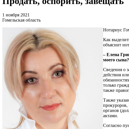
Продать, оспорить, завещать
1 ноября 2021
Гомельская область
Нотариус Го
Как выделить
объяснит нот
– Елена Гри
моего сына?
Сведения о 
действия ил
обязанностях
только граж
также правоп
Также указа
прокуроров,
органов (до
актами.
Согласно пун