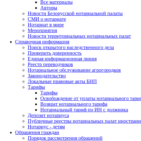
Все материалы
Авторы
Новости Белорусской нотариальной палаты
СМИ о нотариате
Нотариат в мире
Мероприятия
Новости территориальных нотариальных палат
Справочная информация
Поиск открытого наследственного дела
Проверить доверенность
Единая информационная линия
Реестр переводчиков
Нотариальное обслуживание агрогородков
Законодательство
Локальные правовые акты БНП
Тарифы
Тарифы
Освобождение от уплаты нотариального тари
Возврат нотариального тарифа
Нотариальный тариф по ИН с должника
Депозит нотариуса
Публичные реестры нотариальных палат иностранн
Нотариус - детям
Обращения граждан
Порядок рассмотрения обращений