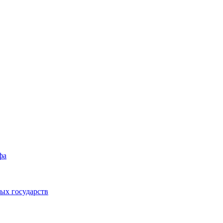
фа
ых государств