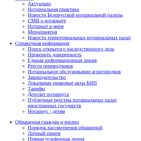
Актуально
Нотариальная практика
Новости Белорусской нотариальной палаты
СМИ о нотариате
Нотариат в мире
Мероприятия
Новости территориальных нотариальных палат
Справочная информация
Поиск открытого наследственного дела
Проверить доверенность
Единая информационная линия
Реестр переводчиков
Нотариальное обслуживание агрогородков
Законодательство
Локальные правовые акты БНП
Тарифы
Депозит нотариуса
Публичные реестры нотариальных палат
иностранных государств
Нотариус - детям
Обращения граждан и юрлиц
Порядок рассмотрения обращений
Личный прием
Прямая телефонная линия