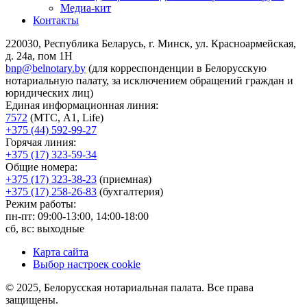
Медиа-кит
Контакты
220030, Республика Беларусь, г. Минск, ул. Красноармейская,
д. 24а, пом 1Н
bnp@belnotary.by
(для корреспонденции в Белорусскую
нотариальную палату, за исключением обращений граждан и
юридических лиц)
Единая информационная линия:
7572
(МТС, A1, Life)
+375 (44) 592-99-27
Горячая линия:
+375 (17) 323-59-34
Общие номера:
+375 (17) 323-38-23
(приемная)
+375 (17) 258-26-83
(бухгалтерия)
Режим работы:
пн-пт: 09:00-13:00, 14:00-18:00
сб, вс: выходные
Карта сайта
Выбор настроек cookie
© 2025, Белорусская нотариальная палата. Все права
защищены.