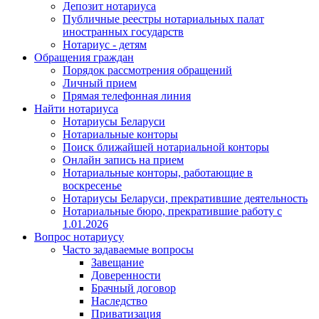
Депозит нотариуса
Публичные реестры нотариальных палат
иностранных государств
Нотариус - детям
Обращения граждан
Порядок рассмотрения обращений
Личный прием
Прямая телефонная линия
Найти нотариуса
Нотариусы Беларуси
Нотариальные конторы
Поиск ближайшей нотариальной конторы
Онлайн запись на прием
Нотариальные конторы, работающие в
воскресенье
Нотариусы Беларуси, прекратившие деятельность
Нотариальные бюро, прекратившие работу с
1.01.2026
Вопрос нотариусу
Часто задаваемые вопросы
Завещание
Доверенности
Брачный договор
Наследство
Приватизация