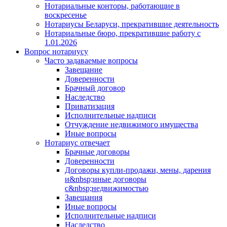
Нотариальные конторы, работающие в
воскресенье
Нотариусы Беларуси, прекратившие деятельность
Нотариальные бюро, прекратившие работу с
1.01.2026
Вопрос нотариусу
Часто задаваемые вопросы
Завещание
Доверенности
Брачный договор
Наследство
Приватизация
Исполнительные надписи
Отчуждение недвижимого имущества
Иные вопросы
Нотариус отвечает
Брачные договоры
Доверенности
Договоры купли-продажи, мены, дарения
и&nbsp;иные договоры
с&nbsp;недвижимостью
Завещания
Иные вопросы
Исполнительные надписи
Наследство