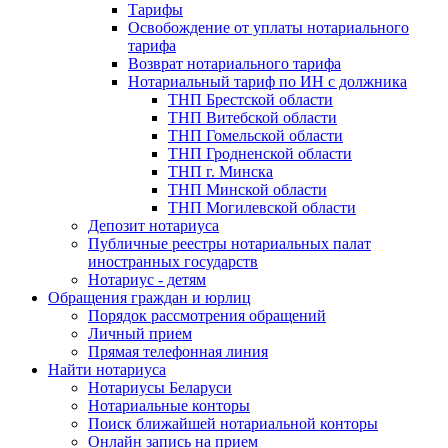
Тарифы
Освобождение от уплаты нотариального
тарифа
Возврат нотариального тарифа
Нотариальный тариф по ИН с должника
ТНП Брестской области
ТНП Витебской области
ТНП Гомельской области
ТНП Гродненской области
ТНП г. Минска
ТНП Минской области
ТНП Могилевской области
Депозит нотариуса
Публичные реестры нотариальных палат
иностранных государств
Нотариус - детям
Обращения граждан и юрлиц
Порядок рассмотрения обращений
Личный прием
Прямая телефонная линия
Найти нотариуса
Нотариусы Беларуси
Нотариальные конторы
Поиск ближайшей нотариальной конторы
Онлайн запись на прием