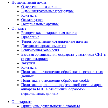
Нотариальный архив
О деятельности архивов
Административные процедуры
Контакты
Оплата услуг
Нотариальные архивы
О палате
Белорусская нотариальная палата
Правление
Территориальные нотариальные палаты
Дисциплинарная комиссия
Ревизионная комиссия
Базовая организация государств-участников СНГ в
сфере нотариата
Закупки
Контакты
Политика в отношении обработки персональных
данных
Политика в отношении обработки cookie
Политика первичной профсоюзной организации
аппарата БНП в отношении обработки
персональных данных
О нотариате
Принципы деятельности нотариата