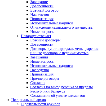
Завещание
Доверенности
Брачный договор
Наследство
Приватизация
Исполнительные надписи
Отчуждение недвижимого имущества
Иные вопросы
Нотариус отвечает
Брачные договоры
Доверенности
Договоры купли-продажи, мены, дарения
и иные договоры с недвижимостью
Завещания
Иные вопросы
Исполнительные надписи
Наследство
Приватизация
Прочие договоры
Согласия
Согласия на выезд ребенка за пределы
Республики Беларусь
Соглашения об уплате алиментов
Нотариальный архив
О деятельности архивов