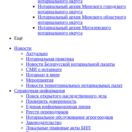
нотариального округа
Нотариальный архив Минского городского
нотариального округа
Нотариальный архив Минского областного
нотариального округа
Нотариальный архив Могилевского
нотариального округа
Ещё
Новости
Актуально
Нотариальная практика
Новости Белорусской нотариальной палаты
СМИ о нотариате
Нотариат в мире
Мероприятия
Новости территориальных нотариальных палат
Справочная информация
Поиск открытого наследственного дела
Проверить доверенность
Единая информационная линия
Реестр переводчиков
Нотариальное обслуживание агрогородков
Законодательство
Локальные правовые акты БНП