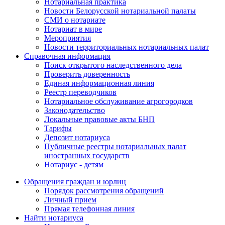
Нотариальная практика
Новости Белорусской нотариальной палаты
СМИ о нотариате
Нотариат в мире
Мероприятия
Новости территориальных нотариальных палат
Справочная информация
Поиск открытого наследственного дела
Проверить доверенность
Единая информационная линия
Реестр переводчиков
Нотариальное обслуживание агрогородков
Законодательство
Локальные правовые акты БНП
Тарифы
Депозит нотариуса
Публичные реестры нотариальных палат
иностранных государств
Нотариус - детям
Обращения граждан и юрлиц
Порядок рассмотрения обращений
Личный прием
Прямая телефонная линия
Найти нотариуса