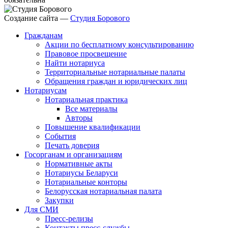
Создание сайта —
Студия Борового
Гражданам
Акции по бесплатному консультированию
Правовое просвещение
Найти нотариуса
Территориальные нотариальные палаты
Обращения граждан и юридических лиц
Нотариусам
Нотариальная практика
Все материалы
Авторы
Повышение квалификации
События
Печать доверия
Госорганам и организациям
Нормативные акты
Нотариусы Беларуси
Нотариальные конторы
Белорусская нотариальная палата
Закупки
Для СМИ
Пресс-релизы
Контакты пресс-службы