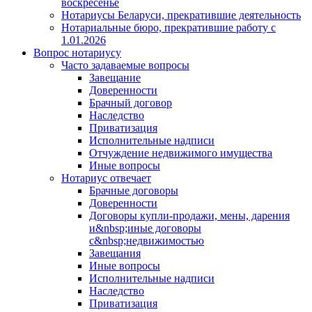
воскресенье
Нотариусы Беларуси, прекратившие деятельность
Нотариальные бюро, прекратившие работу с
1.01.2026
Вопрос нотариусу
Часто задаваемые вопросы
Завещание
Доверенности
Брачный договор
Наследство
Приватизация
Исполнительные надписи
Отчуждение недвижимого имущества
Иные вопросы
Нотариус отвечает
Брачные договоры
Доверенности
Договоры купли-продажи, мены, дарения
и&nbsp;иные договоры
с&nbsp;недвижимостью
Завещания
Иные вопросы
Исполнительные надписи
Наследство
Приватизация