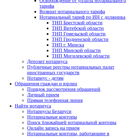
Освобождение от уплаты нотариального
тарифа
Возврат нотариального тарифа
Нотариальный тариф по ИН с должника
ТНП Брестской области
ТНП Витебской области
ТНП Гомельской области
ТНП Гродненской области
ТНП г. Минска
ТНП Минской области
ТНП Могилевской области
Депозит нотариуса
Публичные реестры нотариальных палат
иностранных государств
Нотариус - детям
Обращения граждан и юрлиц
Порядок рассмотрения обращений
Личный прием
Прямая телефонная линия
Найти нотариуса
Нотариусы Беларуси
Нотариальные конторы
Поиск ближайшей нотариальной конторы
Онлайн запись на прием
Нотариальные конторы, работающие в