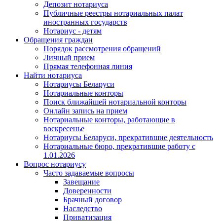
Депозит нотариуса
Публичные реестры нотариальных палат
иностранных государств
Нотариус - детям
Обращения граждан
Порядок рассмотрения обращений
Личный прием
Прямая телефонная линия
Найти нотариуса
Нотариусы Беларуси
Нотариальные конторы
Поиск ближайшей нотариальной конторы
Онлайн запись на прием
Нотариальные конторы, работающие в
воскресенье
Нотариусы Беларуси, прекратившие деятельность
Нотариальные бюро, прекратившие работу с
1.01.2026
Вопрос нотариусу
Часто задаваемые вопросы
Завещание
Доверенности
Брачный договор
Наследство
Приватизация