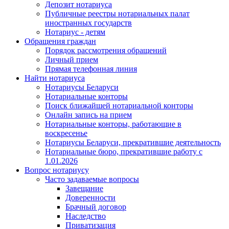
Депозит нотариуса
Публичные реестры нотариальных палат
иностранных государств
Нотариус - детям
Обращения граждан
Порядок рассмотрения обращений
Личный прием
Прямая телефонная линия
Найти нотариуса
Нотариусы Беларуси
Нотариальные конторы
Поиск ближайшей нотариальной конторы
Онлайн запись на прием
Нотариальные конторы, работающие в
воскресенье
Нотариусы Беларуси, прекратившие деятельность
Нотариальные бюро, прекратившие работу с
1.01.2026
Вопрос нотариусу
Часто задаваемые вопросы
Завещание
Доверенности
Брачный договор
Наследство
Приватизация