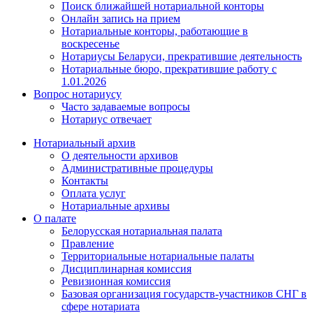
Поиск ближайшей нотариальной конторы
Онлайн запись на прием
Нотариальные конторы, работающие в
воскресенье
Нотариусы Беларуси, прекратившие деятельность
Нотариальные бюро, прекратившие работу с
1.01.2026
Вопрос нотариусу
Часто задаваемые вопросы
Нотариус отвечает
Нотариальный архив
О деятельности архивов
Административные процедуры
Контакты
Оплата услуг
Нотариальные архивы
О палате
Белорусская нотариальная палата
Правление
Территориальные нотариальные палаты
Дисциплинарная комиссия
Ревизионная комиссия
Базовая организация государств-участников СНГ в
сфере нотариата