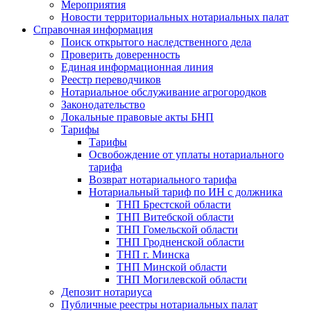
Мероприятия
Новости территориальных нотариальных палат
Справочная информация
Поиск открытого наследственного дела
Проверить доверенность
Единая информационная линия
Реестр переводчиков
Нотариальное обслуживание агрогородков
Законодательство
Локальные правовые акты БНП
Тарифы
Тарифы
Освобождение от уплаты нотариального
тарифа
Возврат нотариального тарифа
Нотариальный тариф по ИН с должника
ТНП Брестской области
ТНП Витебской области
ТНП Гомельской области
ТНП Гродненской области
ТНП г. Минска
ТНП Минской области
ТНП Могилевской области
Депозит нотариуса
Публичные реестры нотариальных палат