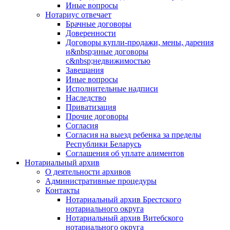
Иные вопросы
Нотариус отвечает
Брачные договоры
Доверенности
Договоры купли-продажи, мены, дарения
и&nbsp;иные договоры
с&nbsp;недвижимостью
Завещания
Иные вопросы
Исполнительные надписи
Наследство
Приватизация
Прочие договоры
Согласия
Согласия на выезд ребенка за пределы
Республики Беларусь
Соглашения об уплате алиментов
Нотариальный архив
О деятельности архивов
Административные процедуры
Контакты
Нотариальный архив Брестского
нотариального округа
Нотариальный архив Витебского
нотариального округа