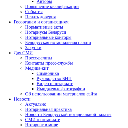
Авторы
Повышение квалификации
События
Печать доверия
Госорганам и организациям
Нормативные акты
Нотариусы Беларуси
Нотариальные конторы
Белорусская нотариальная палата
Закупки
Для СМИ
Пресс-релизы
Контакты пресс-службы
Медика-кит
Символика
Руководство БНП
Видео о нотариате
Имиджевые фотографии
Об использовании материалов сайта
Новости
Актуально
Нотариальная практика
Новости Белорусской нотариальной палаты
СМИ о нотариате
Нотариат в мире