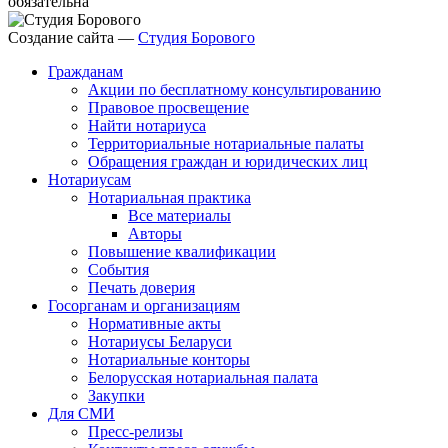
обязательна
Создание сайта —
Студия Борового
Гражданам
Акции по бесплатному консультированию
Правовое просвещение
Найти нотариуса
Территориальные нотариальные палаты
Обращения граждан и юридических лиц
Нотариусам
Нотариальная практика
Все материалы
Авторы
Повышение квалификации
События
Печать доверия
Госорганам и организациям
Нормативные акты
Нотариусы Беларуси
Нотариальные конторы
Белорусская нотариальная палата
Закупки
Для СМИ
Пресс-релизы