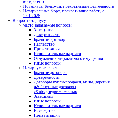
воскресенье
Нотариусы Беларуси, прекратившие деятельность
Нотариальные бюро, прекратившие работу с
1.01.2026
Вопрос нотариусу
Часто задаваемые вопросы
Завещание
Доверенности
Брачный договор
Наследство
Приватизация
Исполнительные надписи
Отчуждение недвижимого имущества
Иные вопросы
Нотариус отвечает
Брачные договоры
Доверенности
Договоры купли-продажи, мены, дарения
и&nbsp;иные договоры
с&nbsp;недвижимостью
Завещания
Иные вопросы
Исполнительные надписи
Наследство
Приватизация