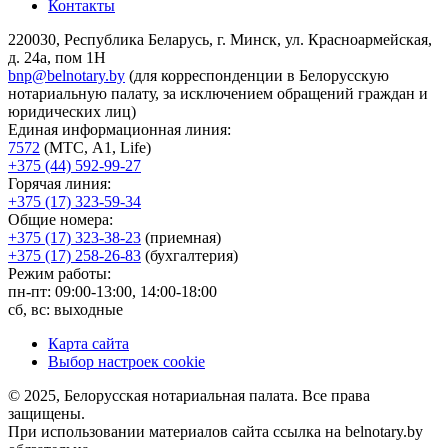
Контакты
220030, Республика Беларусь, г. Минск, ул. Красноармейская,
д. 24а, пом 1Н
bnp@belnotary.by
(для корреспонденции в Белорусскую
нотариальную палату, за исключением обращений граждан и
юридических лиц)
Единая информационная линия:
7572
(МТС, A1, Life)
+375 (44) 592-99-27
Горячая линия:
+375 (17) 323-59-34
Общие номера:
+375 (17) 323-38-23
(приемная)
+375 (17) 258-26-83
(бухгалтерия)
Режим работы:
пн-пт: 09:00-13:00, 14:00-18:00
сб, вс: выходные
Карта сайта
Выбор настроек cookie
© 2025, Белорусская нотариальная палата. Все права
защищены.
При использовании материалов сайта ссылка на belnotary.by