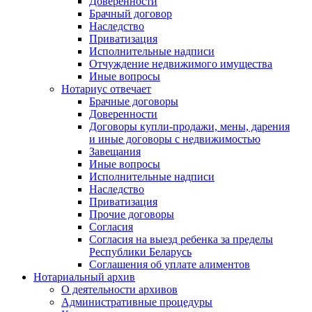
Доверенности
Брачный договор
Наследство
Приватизация
Исполнительные надписи
Отчуждение недвижимого имущества
Иные вопросы
Нотариус отвечает
Брачные договоры
Доверенности
Договоры купли-продажи, мены, дарения
и иные договоры с недвижимостью
Завещания
Иные вопросы
Исполнительные надписи
Наследство
Приватизация
Прочие договоры
Согласия
Согласия на выезд ребенка за пределы
Республики Беларусь
Соглашения об уплате алиментов
Нотариальный архив
О деятельности архивов
Административные процедуры