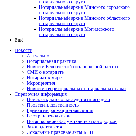
нотариального округа
Нотариальный архив Минского городского
нотариального округа
Нотариальный архив Минского областного
нотариального округа
Нотариальный архив Могилевского
нотариального округа
Ещё
Новости
Актуально
Нотариальная практика
Новости Белорусской нотариальной палаты
СМИ о нотариате
Нотариат в мире
Мероприятия
Новости территориальных нотариальных палат
Справочная информация
Поиск открытого наследственного дела
Проверить доверенность
Единая информационная линия
Реестр переводчиков
Нотариальное обслуживание агрогородков
Законодательство
Локальные правовые акты БНП