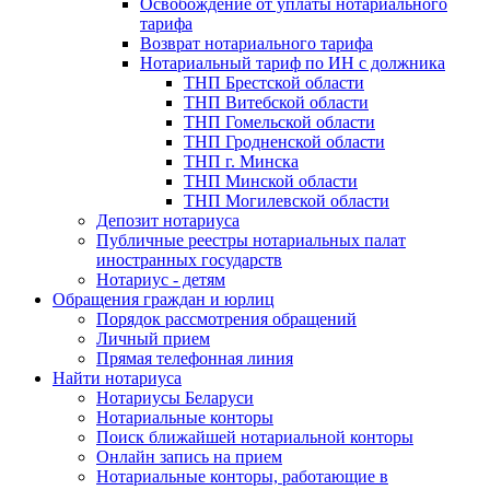
Освобождение от уплаты нотариального
тарифа
Возврат нотариального тарифа
Нотариальный тариф по ИН с должника
ТНП Брестской области
ТНП Витебской области
ТНП Гомельской области
ТНП Гродненской области
ТНП г. Минска
ТНП Минской области
ТНП Могилевской области
Депозит нотариуса
Публичные реестры нотариальных палат
иностранных государств
Нотариус - детям
Обращения граждан и юрлиц
Порядок рассмотрения обращений
Личный прием
Прямая телефонная линия
Найти нотариуса
Нотариусы Беларуси
Нотариальные конторы
Поиск ближайшей нотариальной конторы
Онлайн запись на прием
Нотариальные конторы, работающие в