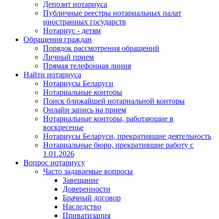
Депозит нотариуса
Публичные реестры нотариальных палат
иностранных государств
Нотариус - детям
Обращения граждан
Порядок рассмотрения обращений
Личный прием
Прямая телефонная линия
Найти нотариуса
Нотариусы Беларуси
Нотариальные конторы
Поиск ближайшей нотариальной конторы
Онлайн запись на прием
Нотариальные конторы, работающие в
воскресенье
Нотариусы Беларуси, прекратившие деятельность
Нотариальные бюро, прекратившие работу с
1.01.2026
Вопрос нотариусу
Часто задаваемые вопросы
Завещание
Доверенности
Брачный договор
Наследство
Приватизация