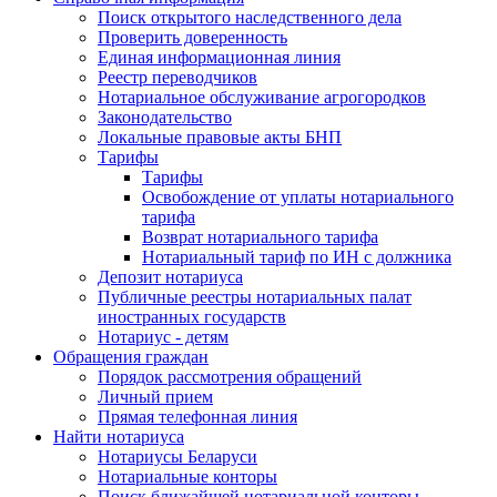
Поиск открытого наследственного дела
Проверить доверенность
Единая информационная линия
Реестр переводчиков
Нотариальное обслуживание агрогородков
Законодательство
Локальные правовые акты БНП
Тарифы
Тарифы
Освобождение от уплаты нотариального
тарифа
Возврат нотариального тарифа
Нотариальный тариф по ИН с должника
Депозит нотариуса
Публичные реестры нотариальных палат
иностранных государств
Нотариус - детям
Обращения граждан
Порядок рассмотрения обращений
Личный прием
Прямая телефонная линия
Найти нотариуса
Нотариусы Беларуси
Нотариальные конторы
Поиск ближайшей нотариальной конторы