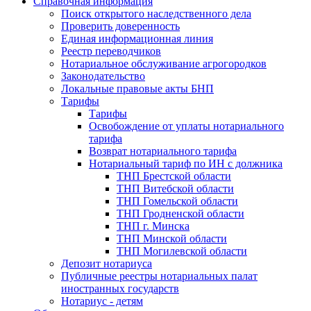
Справочная информация
Поиск открытого наследственного дела
Проверить доверенность
Единая информационная линия
Реестр переводчиков
Нотариальное обслуживание агрогородков
Законодательство
Локальные правовые акты БНП
Тарифы
Тарифы
Освобождение от уплаты нотариального
тарифа
Возврат нотариального тарифа
Нотариальный тариф по ИН с должника
ТНП Брестской области
ТНП Витебской области
ТНП Гомельской области
ТНП Гродненской области
ТНП г. Минска
ТНП Минской области
ТНП Могилевской области
Депозит нотариуса
Публичные реестры нотариальных палат
иностранных государств
Нотариус - детям