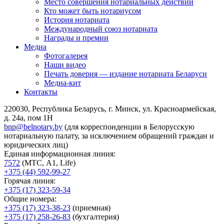
Место совершения нотариальных действий
Кто может быть нотариусом
История нотариата
Международный союз нотариата
Награды и премии
Медиа
Фотогалерея
Наши видео
Печать доверия — издание нотариата Беларуси
Медиа-кит
Контакты
220030, Республика Беларусь, г. Минск, ул. Красноармейская,
д. 24а, пом 1Н
bnp@belnotary.by
(для корреспонденции в Белорусскую
нотариальную палату, за исключением обращений граждан и
юридических лиц)
Единая информационная линия:
7572
(МТС, A1, Life)
+375 (44) 592-99-27
Горячая линия:
+375 (17) 323-59-34
Общие номера:
+375 (17) 323-38-23
(приемная)
+375 (17) 258-26-83
(бухгалтерия)