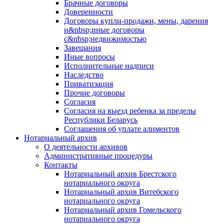
Брачные договоры
Доверенности
Договоры купли-продажи, мены, дарения
и&nbsp;иные договоры
с&nbsp;недвижимостью
Завещания
Иные вопросы
Исполнительные надписи
Наследство
Приватизация
Прочие договоры
Согласия
Согласия на выезд ребенка за пределы
Республики Беларусь
Соглашения об уплате алиментов
Нотариальный архив
О деятельности архивов
Административные процедуры
Контакты
Нотариальный архив Брестского
нотариального округа
Нотариальный архив Витебского
нотариального округа
Нотариальный архив Гомельского
нотариального округа