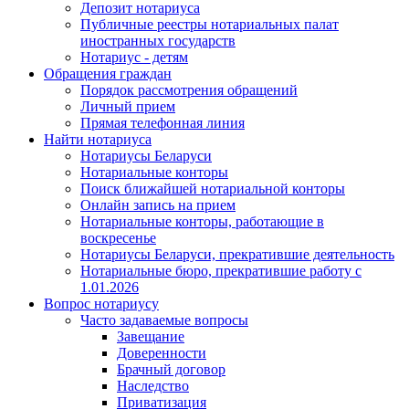
Депозит нотариуса
Публичные реестры нотариальных палат
иностранных государств
Нотариус - детям
Обращения граждан
Порядок рассмотрения обращений
Личный прием
Прямая телефонная линия
Найти нотариуса
Нотариусы Беларуси
Нотариальные конторы
Поиск ближайшей нотариальной конторы
Онлайн запись на прием
Нотариальные конторы, работающие в
воскресенье
Нотариусы Беларуси, прекратившие деятельность
Нотариальные бюро, прекратившие работу с
1.01.2026
Вопрос нотариусу
Часто задаваемые вопросы
Завещание
Доверенности
Брачный договор
Наследство
Приватизация