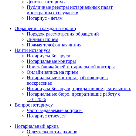
Депозит нотариуса
Публичные реестры нотариальных палат
иностранных государств
Нотариус - детям
Обращения граждан и юрлиц
Порядок рассмотрения обращений
Личный прием
Прямая телефонная линия
Найти нотариуса
Нотариусы Беларуси
Нотариальные конторы
Поиск ближайшей нотариальной конторы
Онлайн запись на прием
Нотариальные конторы, работающие в
воскресенье
Нотариусы Беларуси, прекратившие деятельность
Нотариальные бюро, прекратившие работу с
1.01.2026
Вопрос нотариусу
Часто задаваемые вопросы
Нотариус отвечает
Нотариальный архив
О деятельности архивов