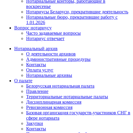
Нотариальные конторы, работающие в
воскресенье
Нотариусы Беларуси, прекратившие деятельность
Нотариальные бюро, прекратившие работу с
1.01.2026
Вопрос нотариусу
Часто задаваемые вопросы
Нотариус отвечает
Нотариальный архив
О деятельности архивов
Административные процедуры
Контакты
Оплата услуг
Нотариальные архивы
О палате
Белорусская нотариальная палата
Правление
Территориальные нотариальные палаты
Дисциплинарная комиссия
Ревизионная комиссия
Базовая организация государств-участников СНГ в
сфере нотариата
Закупки
Контакты