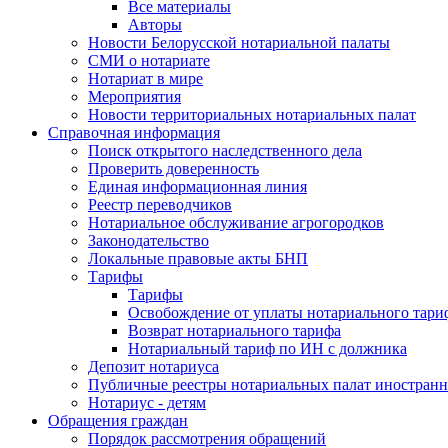
Все материалы
Авторы
Новости Белорусской нотариальной палаты
СМИ о нотариате
Нотариат в мире
Мероприятия
Новости территориальных нотариальных палат
Справочная информация
Поиск открытого наследственного дела
Проверить доверенность
Единая информационная линия
Реестр переводчиков
Нотариальное обслуживание агрогородков
Законодательство
Локальные правовые акты БНП
Тарифы
Тарифы
Освобождение от уплаты нотариального тари
Возврат нотариального тарифа
Нотариальный тариф по ИН с должника
Депозит нотариуса
Публичные реестры нотариальных палат иностранн
Нотариус - детям
Обращения граждан
Порядок рассмотрения обращений