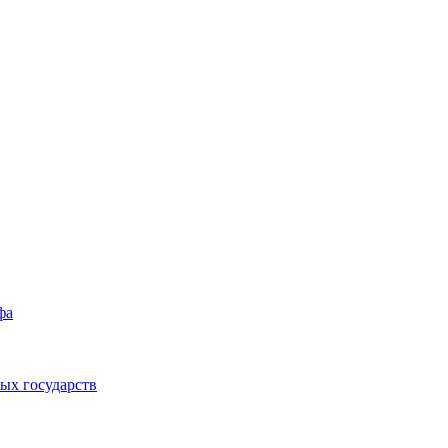
фа
ых государств