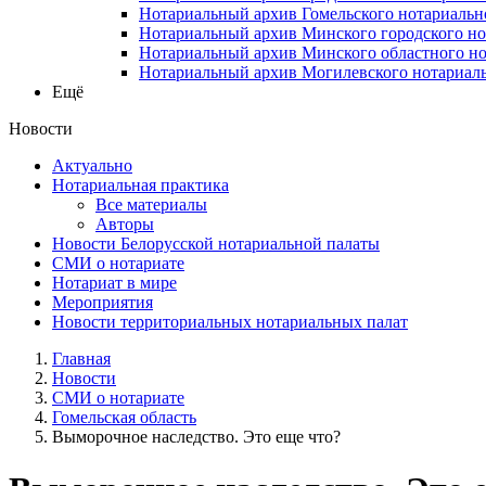
Нотариальный архив Гомельского нотариальн
Нотариальный архив Минского городского но
Нотариальный архив Минского областного но
Нотариальный архив Могилевского нотариаль
Ещё
Новости
Актуально
Нотариальная практика
Все материалы
Авторы
Новости Белорусской нотариальной палаты
СМИ о нотариате
Нотариат в мире
Мероприятия
Новости территориальных нотариальных палат
Главная
Новости
СМИ о нотариате
Гомельская область
Выморочное наследство. Это еще что?