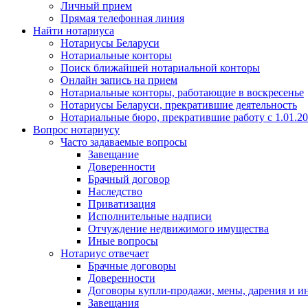
Личный прием
Прямая телефонная линия
Найти нотариуса
Нотариусы Беларуси
Нотариальные конторы
Поиск ближайшей нотариальной конторы
Онлайн запись на прием
Нотариальные конторы, работающие в воскресенье
Нотариусы Беларуси, прекратившие деятельность
Нотариальные бюро, прекратившие работу с 1.01.2
Вопрос нотариусу
Часто задаваемые вопросы
Завещание
Доверенности
Брачный договор
Наследство
Приватизация
Исполнительные надписи
Отчуждение недвижимого имущества
Иные вопросы
Нотариус отвечает
Брачные договоры
Доверенности
Договоры купли-продажи, мены, дарения и и
Завещания