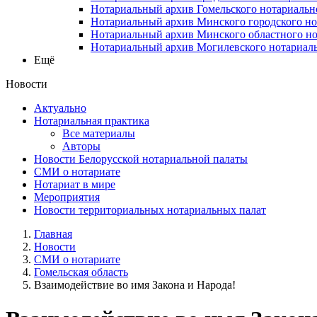
Нотариальный архив Гомельского нотариальн
Нотариальный архив Минского городского но
Нотариальный архив Минского областного но
Нотариальный архив Могилевского нотариаль
Ещё
Новости
Актуально
Нотариальная практика
Все материалы
Авторы
Новости Белорусской нотариальной палаты
СМИ о нотариате
Нотариат в мире
Мероприятия
Новости территориальных нотариальных палат
Главная
Новости
СМИ о нотариате
Гомельская область
Взаимодействие во имя Закона и Народа!