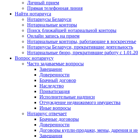
Личный прием
Прямая телефонная линия
Найти нотариуса
Нотариусы Беларуси
Нотариальные конторы
Поиск ближайшей нотариальной конторы
Онлайн запись на прием
Нотариальные конторы, работающие в воскресенье
Нотариусы Беларуси, прекратившие деятельность
Нотариальные бюро, прекратившие работу с 1.01.2
Вопрос нотариусу
Часто задаваемые вопросы
Завещание
Доверенности
Брачный договор
Наследство
Приватизация
Исполнительные надписи
Отчуждение недвижимого имущества
Иные вопросы
Нотариус отвечает
Брачные договоры
Доверенности
Договоры купли-продажи, мены, дарения и и
Завещания