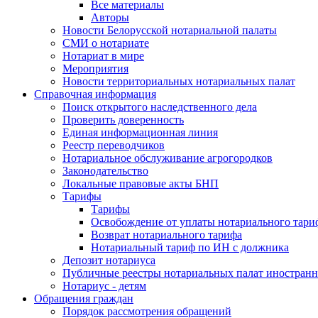
Все материалы
Авторы
Новости Белорусской нотариальной палаты
СМИ о нотариате
Нотариат в мире
Мероприятия
Новости территориальных нотариальных палат
Справочная информация
Поиск открытого наследственного дела
Проверить доверенность
Единая информационная линия
Реестр переводчиков
Нотариальное обслуживание агрогородков
Законодательство
Локальные правовые акты БНП
Тарифы
Тарифы
Освобождение от уплаты нотариального тари
Возврат нотариального тарифа
Нотариальный тариф по ИН с должника
Депозит нотариуса
Публичные реестры нотариальных палат иностранн
Нотариус - детям
Обращения граждан
Порядок рассмотрения обращений