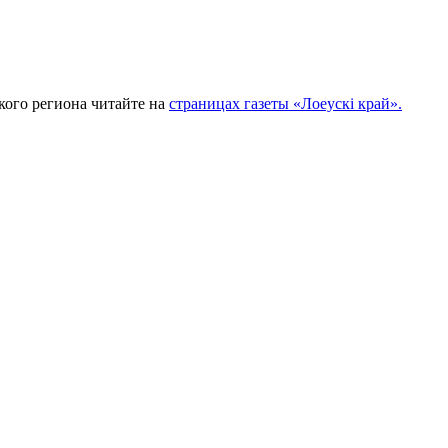
кого региона читайте на
страницах газеты «Лоеускi край».