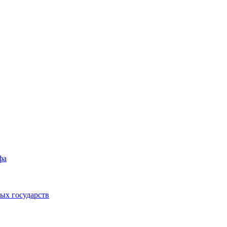
фа
ых государств