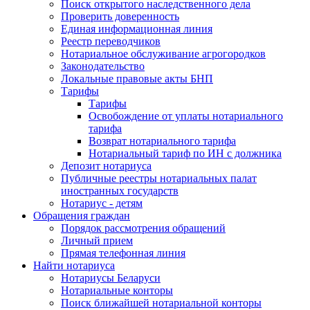
Поиск открытого наследственного дела
Проверить доверенность
Единая информационная линия
Реестр переводчиков
Нотариальное обслуживание агрогородков
Законодательство
Локальные правовые акты БНП
Тарифы
Тарифы
Освобождение от уплаты нотариального
тарифа
Возврат нотариального тарифа
Нотариальный тариф по ИН с должника
Депозит нотариуса
Публичные реестры нотариальных палат
иностранных государств
Нотариус - детям
Обращения граждан
Порядок рассмотрения обращений
Личный прием
Прямая телефонная линия
Найти нотариуса
Нотариусы Беларуси
Нотариальные конторы
Поиск ближайшей нотариальной конторы