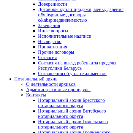
Доверенности
Договоры купли-продажи, мены, дарения
и&nbsp;иные договоры
с&nbsp;недвижимостью
Завещания
Иные вопросы
Исполнительные надписи
Наследство
Приватизация
Прочие договоры
Согласия
Согласия на выезд ребенка за пределы
Республики Беларусь
Соглашения об уплате алиментов
Нотариальный архив
О деятельности архивов
Административные процедуры
Контакты
Нотариальный архив Брестского
нотариального округа
Нотариальный архив Витебского
нотариального округа
Нотариальный архив Гомельского
нотариального округа
Нотариальный архив Гродненского