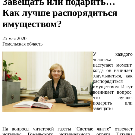
Завещать или подарить…
Как лучше распорядиться
имуществом?
25 мая 2020
Гомельская область
У каждого
человека
наступает момент,
когда он начинает
задумываться, как
распорядиться
имуществом. И тут
возникает вопрос,
что лучше:
подарить или
завещать?
На вопросы читателей газеты "Светлае житте" отвечает
нотариус Гомельского нотариального округа Татьяна