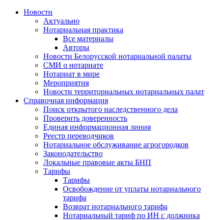
Новости
Актуально
Нотариальная практика
Все материалы
Авторы
Новости Белорусской нотариальной палаты
СМИ о нотариате
Нотариат в мире
Мероприятия
Новости территориальных нотариальных палат
Справочная информация
Поиск открытого наследственного дела
Проверить доверенность
Единая информационная линия
Реестр переводчиков
Нотариальное обслуживание агрогородков
Законодательство
Локальные правовые акты БНП
Тарифы
Тарифы
Освобождение от уплаты нотариального
тарифа
Возврат нотариального тарифа
Нотариальный тариф по ИН с должника