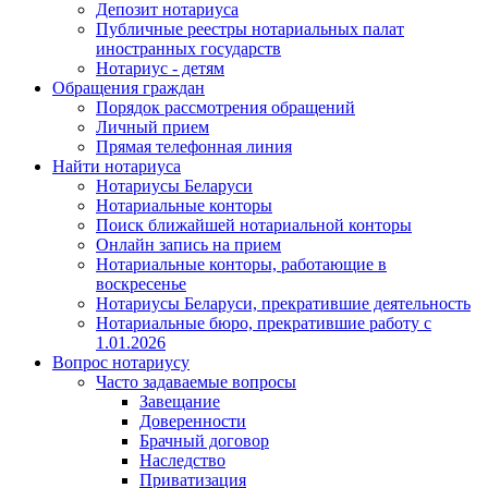
Депозит нотариуса
Публичные реестры нотариальных палат
иностранных государств
Нотариус - детям
Обращения граждан
Порядок рассмотрения обращений
Личный прием
Прямая телефонная линия
Найти нотариуса
Нотариусы Беларуси
Нотариальные конторы
Поиск ближайшей нотариальной конторы
Онлайн запись на прием
Нотариальные конторы, работающие в
воскресенье
Нотариусы Беларуси, прекратившие деятельность
Нотариальные бюро, прекратившие работу с
1.01.2026
Вопрос нотариусу
Часто задаваемые вопросы
Завещание
Доверенности
Брачный договор
Наследство
Приватизация