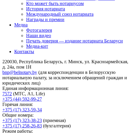
Кто может быть нотариусом
История нотариата
Международный союз нотариата
Награды и премии
Медиа
Фотогалерея
Наши видео
Печать доверия — издание нотариата Беларуси
Медиа-кит
Контакты
220030, Республика Беларусь, г. Минск, ул. Красноармейская,
д. 24а, пом 1Н
bnp@belnotary.by
(для корреспонденции в Белорусскую
нотариальную палату, за исключением обращений граждан и
юридических лиц)
Единая информационная линия:
7572
(МТС, A1, Life)
+375 (44) 592-99-27
Горячая линия:
+375 (17) 323-59-34
Общие номера:
+375 (17) 323-38-23
(приемная)
+375 (17) 258-26-83
(бухгалтерия)
Режим работы: