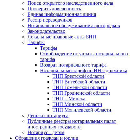
Поиск открытого наследственного дела
Проверить доверенность
Единая информационная линия
Реестр переводчиков
Нотариальное обслуживание агрогородков
Законодательство
Локальные правовые акты БНП
Тарифы
Тарифы
Освобождение от уплаты нотариального
тарифа
Возврат нотариального тарифа
Нотариальный тариф по ИН с должника
ТНП Брестской области
ТНП Витебской области
ТНП Гомельской области
ТНП Гродненской области
ТНП г. Минска
ТНП Минской области
ТНП Могилевской области
Депозит нотариуса
Публичные реестры нотариальных палат
иностранных государств
Нотариус - детям
Обращения граждан и юрлиц