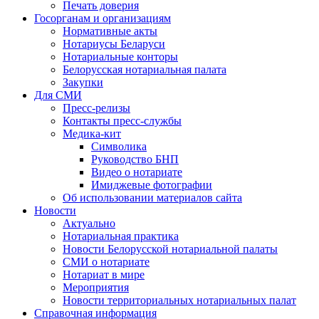
Печать доверия
Госорганам и организациям
Нормативные акты
Нотариусы Беларуси
Нотариальные конторы
Белорусская нотариальная палата
Закупки
Для СМИ
Пресс-релизы
Контакты пресс-службы
Медика-кит
Символика
Руководство БНП
Видео о нотариате
Имиджевые фотографии
Об использовании материалов сайта
Новости
Актуально
Нотариальная практика
Новости Белорусской нотариальной палаты
СМИ о нотариате
Нотариат в мире
Мероприятия
Новости территориальных нотариальных палат
Справочная информация