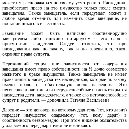
может им распоряжаться по своему усмотрению. Наследники
приобретают право на это имущество только после смерти
завещателя. Также завещатель, если передумает, может в
любое время отменить или изменить своё завещание, не
поставив никого в известность.
Завещание может быть написано собственноручно
завещателем либо записано нотариусом с его слов в
присутствии свидетеля. Следует отметить, что при
наследовании как по закону, так и по завещанию, закон
охраняет права супруга.
Переживший супруг вне зависимости от содержания
завещания имеет право собственности на ½ долю совместно
нажитого в браке имущества. Также завещатель не имеет
права лишить наследства тех наследников, которые по закону
имеют право на обязательную долю наследства. Это
несовершеннолетние или нетрудоспособные на день открытия
наследства дети наследодателя, а также его нетрудоспособные
супруг и родители, — дополнила Татьяна Васильевна.
Дарение — это договор, по которому даритель (тот, кто дарит)
передаёт имущество одаряемому (тот, кому дарят) в
собственность безвозмездно. При этом никакие обязательства
у одаряемого перед дарителем не возникают.