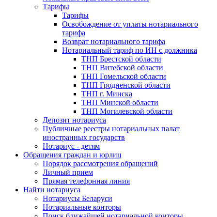
Тарифы
Тарифы
Освобождение от уплаты нотариального
тарифа
Возврат нотариального тарифа
Нотариальный тариф по ИН с должника
ТНП Брестской области
ТНП Витебской области
ТНП Гомельской области
ТНП Гродненской области
ТНП г. Минска
ТНП Минской области
ТНП Могилевской области
Депозит нотариуса
Публичные реестры нотариальных палат
иностранных государств
Нотариус - детям
Обращения граждан и юрлиц
Порядок рассмотрения обращений
Личный прием
Прямая телефонная линия
Найти нотариуса
Нотариусы Беларуси
Нотариальные конторы
Поиск ближайшей нотариальной конторы