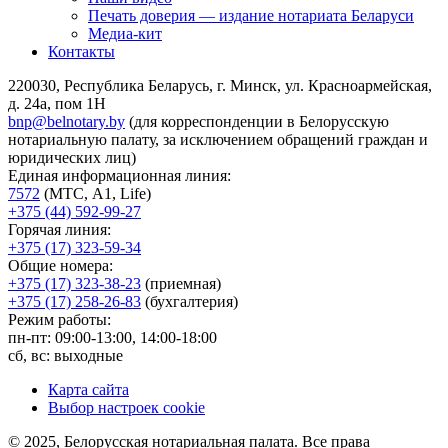
Печать доверия — издание нотариата Беларуси
Медиа-кит
Контакты
220030, Республика Беларусь, г. Минск, ул. Красноармейская,
д. 24а, пом 1Н
bnp@belnotary.by
(для корреспонденции в Белорусскую
нотариальную палату, за исключением обращений граждан и
юридических лиц)
Единая информационная линия:
7572
(МТС, A1, Life)
+375 (44) 592-99-27
Горячая линия:
+375 (17) 323-59-34
Общие номера:
+375 (17) 323-38-23
(приемная)
+375 (17) 258-26-83
(бухгалтерия)
Режим работы:
пн-пт: 09:00-13:00, 14:00-18:00
сб, вс: выходные
Карта сайта
Выбор настроек cookie
© 2025, Белорусская нотариальная палата. Все права