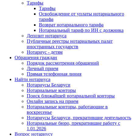
Тарифы
Тарифы
Освобождение от уплаты нотариального
тарифа
Возврат нотариального тарифа
Нотариальный тариф по ИН с должника
Депозит нотариуса
Публичные реестры нотариальных палат
иностранных государств
Нотариус - детям
Обращения граждан
Порядок рассмотрения обращений
Личный прием
Прямая телефонная линия
Найти нотариуса
Нотариусы Беларуси
Нотариальные конторы
Поиск ближайшей нотариальной конторы
Онлайн запись на прием
Нотариальные конторы, работающие в
воскресенье
Нотариусы Беларуси, прекратившие деятельность
Нотариальные бюро, прекратившие работу с
1.01.2026
Вопрос нотариусу