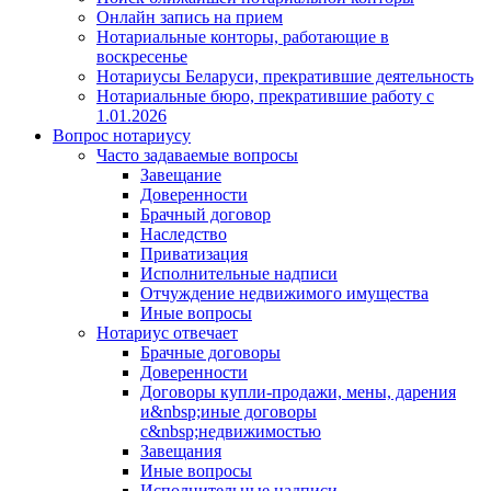
Онлайн запись на прием
Нотариальные конторы, работающие в
воскресенье
Нотариусы Беларуси, прекратившие деятельность
Нотариальные бюро, прекратившие работу с
1.01.2026
Вопрос нотариусу
Часто задаваемые вопросы
Завещание
Доверенности
Брачный договор
Наследство
Приватизация
Исполнительные надписи
Отчуждение недвижимого имущества
Иные вопросы
Нотариус отвечает
Брачные договоры
Доверенности
Договоры купли-продажи, мены, дарения
и&nbsp;иные договоры
с&nbsp;недвижимостью
Завещания
Иные вопросы
Исполнительные надписи