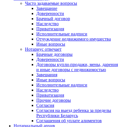
Часто задаваемые вопросы
Завещание
Доверенности
Брачный договор
Наследство
Приватизация
Исполнительные надписи
Отчуждение недвижимого имущества
Иные вопросы
Нотариус отвечает
Брачные договоры
Доверенности
Договоры купли-продажи, мены, дарения
и иные договоры с недвижимостью
Завещания
Иные вопросы
Исполнительные надписи
Наследство
Приватизация
Прочие договоры
Согласия
Согласия на выезд ребенка за пределы
Республики Беларусь
Соглашения об уплате алиментов
Нотариальный архив