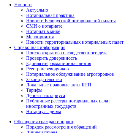
Новости
Актуально
Нотариальная практика
Новости Белорусской нотариальной палаты
СМИ о нотариате
Нотариат в мире
Мероприятия
Новости территориальных нотариальных палат
Справочная информация
Поиск открытого наследственного дела
Проверить доверенность
Единая информационная линия
Реестр переводчиков
Нотариальное обслуживание агрогородков
Законодательство
Локальные правовые акты БНП
Тарифы
Депозит нотариуса
Публичные реестры нотариальных палат
иностранных государств
Нотариус - детям
Обращения граждан и юрлиц
Порядок рассмотрения обращений
Личный прием