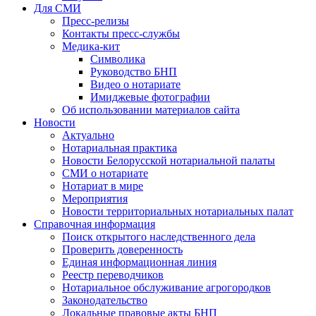
Для СМИ
Пресс-релизы
Контакты пресс-службы
Медика-кит
Символика
Руководство БНП
Видео о нотариате
Имиджевые фотографии
Об использовании материалов сайта
Новости
Актуально
Нотариальная практика
Новости Белорусской нотариальной палаты
СМИ о нотариате
Нотариат в мире
Мероприятия
Новости территориальных нотариальных палат
Справочная информация
Поиск открытого наследственного дела
Проверить доверенность
Единая информационная линия
Реестр переводчиков
Нотариальное обслуживание агрогородков
Законодательство
Локальные правовые акты БНП