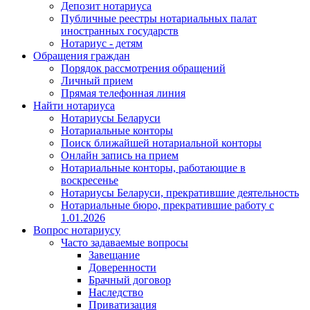
Депозит нотариуса
Публичные реестры нотариальных палат
иностранных государств
Нотариус - детям
Обращения граждан
Порядок рассмотрения обращений
Личный прием
Прямая телефонная линия
Найти нотариуса
Нотариусы Беларуси
Нотариальные конторы
Поиск ближайшей нотариальной конторы
Онлайн запись на прием
Нотариальные конторы, работающие в
воскресенье
Нотариусы Беларуси, прекратившие деятельность
Нотариальные бюро, прекратившие работу с
1.01.2026
Вопрос нотариусу
Часто задаваемые вопросы
Завещание
Доверенности
Брачный договор
Наследство
Приватизация