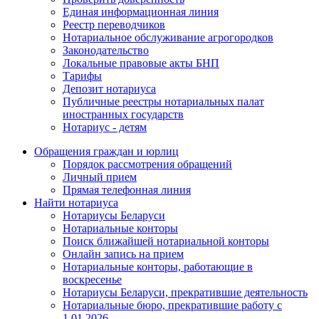
Единая информационная линия
Реестр переводчиков
Нотариальное обслуживание агрогородков
Законодательство
Локальные правовые акты БНП
Тарифы
Депозит нотариуса
Публичные реестры нотариальных палат
иностранных государств
Нотариус - детям
Обращения граждан и юрлиц
Порядок рассмотрения обращений
Личный прием
Прямая телефонная линия
Найти нотариуса
Нотариусы Беларуси
Нотариальные конторы
Поиск ближайшей нотариальной конторы
Онлайн запись на прием
Нотариальные конторы, работающие в
воскресенье
Нотариусы Беларуси, прекратившие деятельность
Нотариальные бюро, прекратившие работу с
1.01.2026