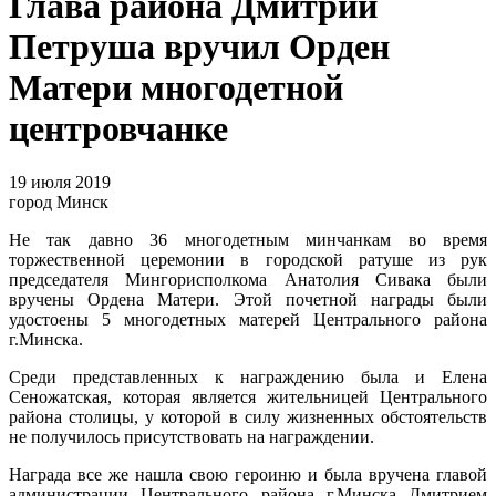
Глава района Дмитрий
Петруша вручил Орден
Матери многодетной
центровчанке
19 июля 2019
город Минск
Не так давно 36 многодетным минчанкам во время
торжественной церемонии в городской ратуше из рук
председателя Мингорисполкома Анатолия Сивака были
вручены Ордена Матери. Этой почетной награды были
удостоены 5 многодетных матерей Центрального района
г.Минска.
Среди представленных к награждению была и Елена
Сеножатская, которая является жительницей Центрального
района столицы, у которой в силу жизненных обстоятельств
не получилось присутствовать на награждении.
Награда все же нашла свою героиню и была вручена главой
администрации Центрального района г.Минска Дмитрием