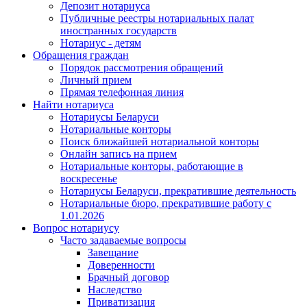
Депозит нотариуса
Публичные реестры нотариальных палат
иностранных государств
Нотариус - детям
Обращения граждан
Порядок рассмотрения обращений
Личный прием
Прямая телефонная линия
Найти нотариуса
Нотариусы Беларуси
Нотариальные конторы
Поиск ближайшей нотариальной конторы
Онлайн запись на прием
Нотариальные конторы, работающие в
воскресенье
Нотариусы Беларуси, прекратившие деятельность
Нотариальные бюро, прекратившие работу с
1.01.2026
Вопрос нотариусу
Часто задаваемые вопросы
Завещание
Доверенности
Брачный договор
Наследство
Приватизация