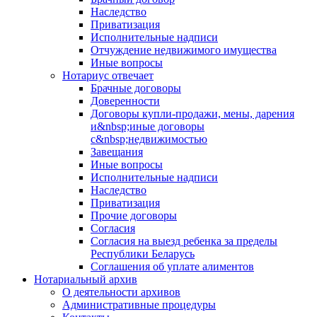
Наследство
Приватизация
Исполнительные надписи
Отчуждение недвижимого имущества
Иные вопросы
Нотариус отвечает
Брачные договоры
Доверенности
Договоры купли-продажи, мены, дарения
и&nbsp;иные договоры
с&nbsp;недвижимостью
Завещания
Иные вопросы
Исполнительные надписи
Наследство
Приватизация
Прочие договоры
Согласия
Согласия на выезд ребенка за пределы
Республики Беларусь
Соглашения об уплате алиментов
Нотариальный архив
О деятельности архивов
Административные процедуры