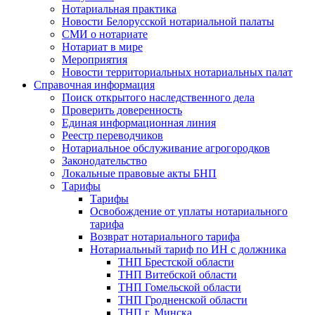
Нотариальная практика
Новости Белорусской нотариальной палаты
СМИ о нотариате
Нотариат в мире
Мероприятия
Новости территориальных нотариальных палат
Справочная информация
Поиск открытого наследственного дела
Проверить доверенность
Единая информационная линия
Реестр переводчиков
Нотариальное обслуживание агрогородков
Законодательство
Локальные правовые акты БНП
Тарифы
Тарифы
Освобождение от уплаты нотариального
тарифа
Возврат нотариального тарифа
Нотариальный тариф по ИН с должника
ТНП Брестской области
ТНП Витебской области
ТНП Гомельской области
ТНП Гродненской области
ТНП г. Минска