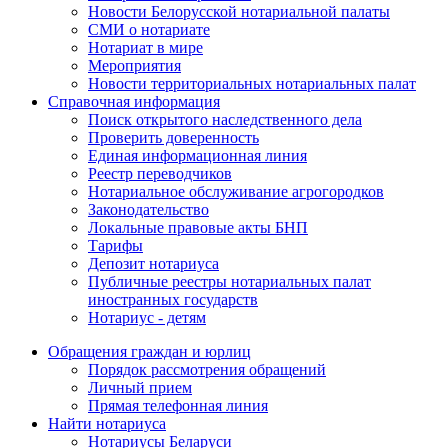
Новости Белорусской нотариальной палаты
СМИ о нотариате
Нотариат в мире
Мероприятия
Новости территориальных нотариальных палат
Справочная информация
Поиск открытого наследственного дела
Проверить доверенность
Единая информационная линия
Реестр переводчиков
Нотариальное обслуживание агрогородков
Законодательство
Локальные правовые акты БНП
Тарифы
Депозит нотариуса
Публичные реестры нотариальных палат
иностранных государств
Нотариус - детям
Обращения граждан и юрлиц
Порядок рассмотрения обращений
Личный прием
Прямая телефонная линия
Найти нотариуса
Нотариусы Беларуси