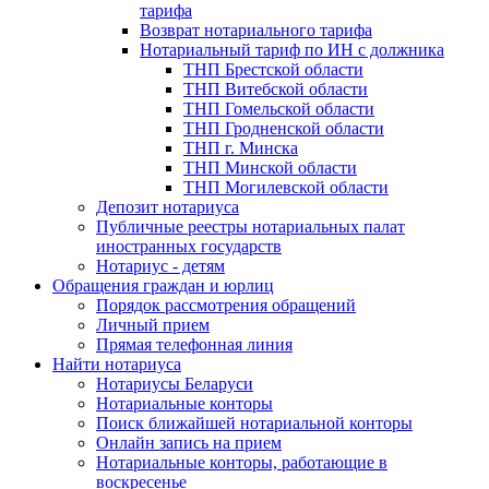
тарифа
Возврат нотариального тарифа
Нотариальный тариф по ИН с должника
ТНП Брестской области
ТНП Витебской области
ТНП Гомельской области
ТНП Гродненской области
ТНП г. Минска
ТНП Минской области
ТНП Могилевской области
Депозит нотариуса
Публичные реестры нотариальных палат
иностранных государств
Нотариус - детям
Обращения граждан и юрлиц
Порядок рассмотрения обращений
Личный прием
Прямая телефонная линия
Найти нотариуса
Нотариусы Беларуси
Нотариальные конторы
Поиск ближайшей нотариальной конторы
Онлайн запись на прием
Нотариальные конторы, работающие в
воскресенье