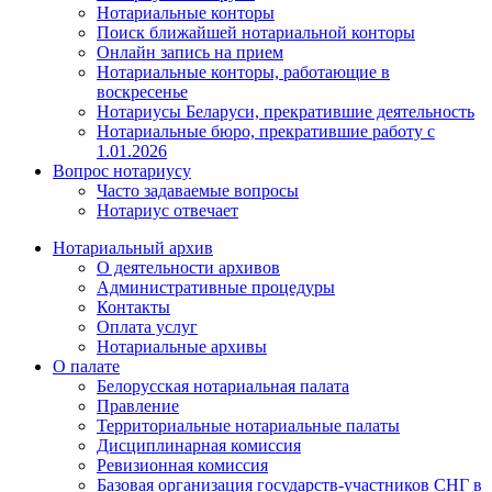
Нотариальные конторы
Поиск ближайшей нотариальной конторы
Онлайн запись на прием
Нотариальные конторы, работающие в
воскресенье
Нотариусы Беларуси, прекратившие деятельность
Нотариальные бюро, прекратившие работу с
1.01.2026
Вопрос нотариусу
Часто задаваемые вопросы
Нотариус отвечает
Нотариальный архив
О деятельности архивов
Административные процедуры
Контакты
Оплата услуг
Нотариальные архивы
О палате
Белорусская нотариальная палата
Правление
Территориальные нотариальные палаты
Дисциплинарная комиссия
Ревизионная комиссия
Базовая организация государств-участников СНГ в