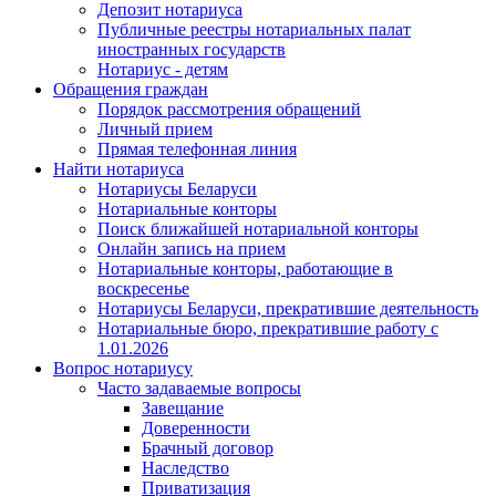
Депозит нотариуса
Публичные реестры нотариальных палат
иностранных государств
Нотариус - детям
Обращения граждан
Порядок рассмотрения обращений
Личный прием
Прямая телефонная линия
Найти нотариуса
Нотариусы Беларуси
Нотариальные конторы
Поиск ближайшей нотариальной конторы
Онлайн запись на прием
Нотариальные конторы, работающие в
воскресенье
Нотариусы Беларуси, прекратившие деятельность
Нотариальные бюро, прекратившие работу с
1.01.2026
Вопрос нотариусу
Часто задаваемые вопросы
Завещание
Доверенности
Брачный договор
Наследство
Приватизация