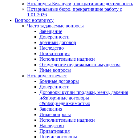
Нотариусы Беларуси, прекратившие деятельность
Нотариальные бюро, прекратившие работу с
1.01.2026
Вопрос нотариусу
Часто задаваемые вопросы
Завещание
Доверенности
Брачный договор
Наследство
Приватизация
Исполнительные надписи
Отчуждение недвижимого имущества
Иные вопросы
Нотариус отвечает
Брачные договоры
Доверенности
Договоры купли-продажи, мены, дарения
и&nbsp;иные договоры
с&nbsp;недвижимостью
Завещания
Иные вопросы
Исполнительные надписи
Наследство
Приватизация
Прочие договоры