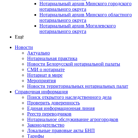
Нотариальный архив Минского городского
нотариального округа
Нотариальный архив Минского областного
нотариального округа
Нотариальный архив Могилевского
нотариального округа
Ещё
Новости
Актуально
Нотариальная практика
Новости Белорусской нотариальной палаты
СМИ о нотариате
Нотариат в мире
Мероприятия
Новости территориальных нотариальных палат
Справочная информация
Поиск открытого наследственного дела
Проверить доверенность
Единая информационная линия
Реестр переводчиков
Нотариальное обслуживание агрогородков
Законодательство
Локальные правовые акты БНП
Тарифы