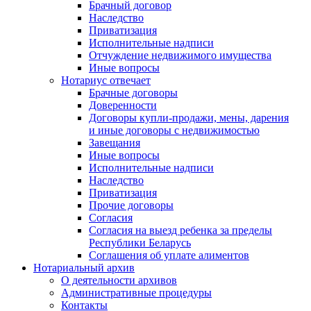
Брачный договор
Наследство
Приватизация
Исполнительные надписи
Отчуждение недвижимого имущества
Иные вопросы
Нотариус отвечает
Брачные договоры
Доверенности
Договоры купли-продажи, мены, дарения
и иные договоры с недвижимостью
Завещания
Иные вопросы
Исполнительные надписи
Наследство
Приватизация
Прочие договоры
Согласия
Согласия на выезд ребенка за пределы
Республики Беларусь
Соглашения об уплате алиментов
Нотариальный архив
О деятельности архивов
Административные процедуры
Контакты