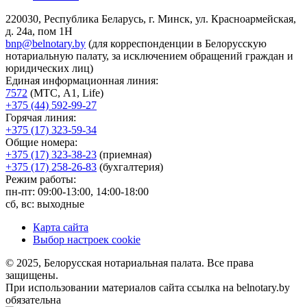
220030, Республика Беларусь, г. Минск, ул. Красноармейская,
д. 24а, пом 1Н
bnp@belnotary.by
(для корреспонденции в Белорусскую
нотариальную палату, за исключением обращений граждан и
юридических лиц)
Единая информационная линия:
7572
(МТС, A1, Life)
+375 (44) 592-99-27
Горячая линия:
+375 (17) 323-59-34
Общие номера:
+375 (17) 323-38-23
(приемная)
+375 (17) 258-26-83
(бухгалтерия)
Режим работы:
пн-пт: 09:00-13:00, 14:00-18:00
сб, вс: выходные
Карта сайта
Выбор настроек cookie
© 2025, Белорусская нотариальная палата. Все права
защищены.
При использовании материалов сайта ссылка на belnotary.by
обязательна