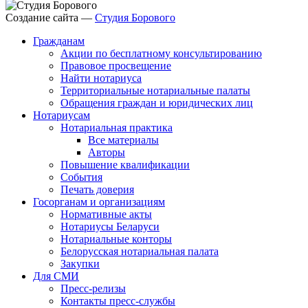
Создание сайта —
Студия Борового
Гражданам
Акции по бесплатному консультированию
Правовое просвещение
Найти нотариуса
Территориальные нотариальные палаты
Обращения граждан и юридических лиц
Нотариусам
Нотариальная практика
Все материалы
Авторы
Повышение квалификации
События
Печать доверия
Госорганам и организациям
Нормативные акты
Нотариусы Беларуси
Нотариальные конторы
Белорусская нотариальная палата
Закупки
Для СМИ
Пресс-релизы
Контакты пресс-службы