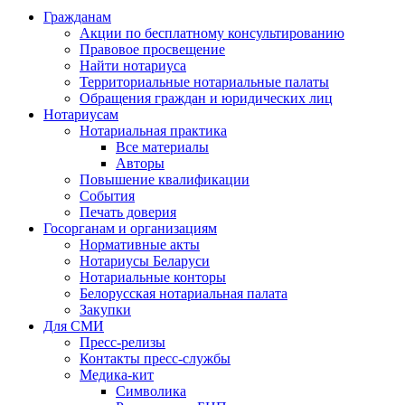
Гражданам
Акции по бесплатному консультированию
Правовое просвещение
Найти нотариуса
Территориальные нотариальные палаты
Обращения граждан и юридических лиц
Нотариусам
Нотариальная практика
Все материалы
Авторы
Повышение квалификации
События
Печать доверия
Госорганам и организациям
Нормативные акты
Нотариусы Беларуси
Нотариальные конторы
Белорусская нотариальная палата
Закупки
Для СМИ
Пресс-релизы
Контакты пресс-службы
Медика-кит
Символика