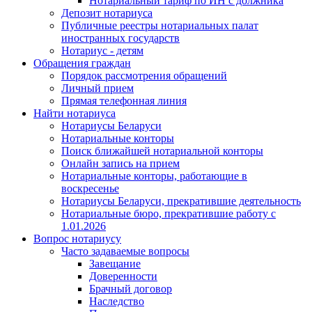
Нотариальный тариф по ИН с должника
Депозит нотариуса
Публичные реестры нотариальных палат
иностранных государств
Нотариус - детям
Обращения граждан
Порядок рассмотрения обращений
Личный прием
Прямая телефонная линия
Найти нотариуса
Нотариусы Беларуси
Нотариальные конторы
Поиск ближайшей нотариальной конторы
Онлайн запись на прием
Нотариальные конторы, работающие в
воскресенье
Нотариусы Беларуси, прекратившие деятельность
Нотариальные бюро, прекратившие работу с
1.01.2026
Вопрос нотариусу
Часто задаваемые вопросы
Завещание
Доверенности
Брачный договор
Наследство