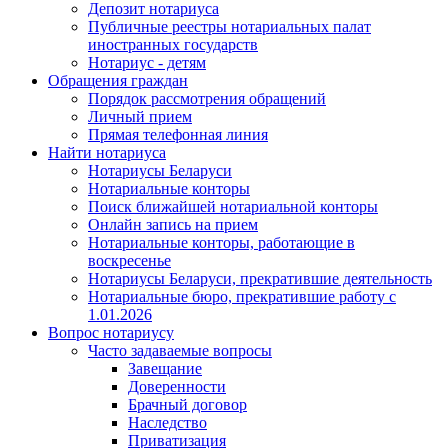
Депозит нотариуса
Публичные реестры нотариальных палат
иностранных государств
Нотариус - детям
Обращения граждан
Порядок рассмотрения обращений
Личный прием
Прямая телефонная линия
Найти нотариуса
Нотариусы Беларуси
Нотариальные конторы
Поиск ближайшей нотариальной конторы
Онлайн запись на прием
Нотариальные конторы, работающие в
воскресенье
Нотариусы Беларуси, прекратившие деятельность
Нотариальные бюро, прекратившие работу с
1.01.2026
Вопрос нотариусу
Часто задаваемые вопросы
Завещание
Доверенности
Брачный договор
Наследство
Приватизация