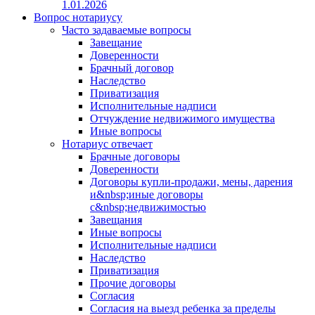
1.01.2026
Вопрос нотариусу
Часто задаваемые вопросы
Завещание
Доверенности
Брачный договор
Наследство
Приватизация
Исполнительные надписи
Отчуждение недвижимого имущества
Иные вопросы
Нотариус отвечает
Брачные договоры
Доверенности
Договоры купли-продажи, мены, дарения
и&nbsp;иные договоры
с&nbsp;недвижимостью
Завещания
Иные вопросы
Исполнительные надписи
Наследство
Приватизация
Прочие договоры
Согласия
Согласия на выезд ребенка за пределы