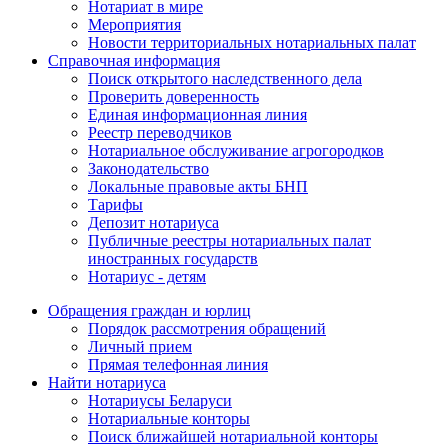
Нотариат в мире
Мероприятия
Новости территориальных нотариальных палат
Справочная информация
Поиск открытого наследственного дела
Проверить доверенность
Единая информационная линия
Реестр переводчиков
Нотариальное обслуживание агрогородков
Законодательство
Локальные правовые акты БНП
Тарифы
Депозит нотариуса
Публичные реестры нотариальных палат
иностранных государств
Нотариус - детям
Обращения граждан и юрлиц
Порядок рассмотрения обращений
Личный прием
Прямая телефонная линия
Найти нотариуса
Нотариусы Беларуси
Нотариальные конторы
Поиск ближайшей нотариальной конторы