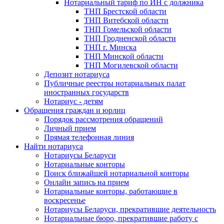
Нотариальный тариф по ИН с должника
ТНП Брестской области
ТНП Витебской области
ТНП Гомельской области
ТНП Гродненской области
ТНП г. Минска
ТНП Минской области
ТНП Могилевской области
Депозит нотариуса
Публичные реестры нотариальных палат
иностранных государств
Нотариус - детям
Обращения граждан и юрлиц
Порядок рассмотрения обращений
Личный прием
Прямая телефонная линия
Найти нотариуса
Нотариусы Беларуси
Нотариальные конторы
Поиск ближайшей нотариальной конторы
Онлайн запись на прием
Нотариальные конторы, работающие в
воскресенье
Нотариусы Беларуси, прекратившие деятельность
Нотариальные бюро, прекратившие работу с