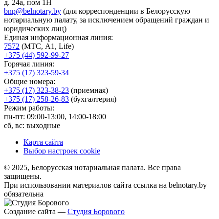
д. 24а, пом 1Н
bnp@belnotary.by
(для корреспонденции в Белорусскую
нотариальную палату, за исключением обращений граждан и
юридических лиц)
Единая информационная линия:
7572
(МТС, A1, Life)
+375 (44) 592-99-27
Горячая линия:
+375 (17) 323-59-34
Общие номера:
+375 (17) 323-38-23
(приемная)
+375 (17) 258-26-83
(бухгалтерия)
Режим работы:
пн-пт: 09:00-13:00, 14:00-18:00
сб, вс: выходные
Карта сайта
Выбор настроек cookie
© 2025, Белорусская нотариальная палата. Все права
защищены.
При использовании материалов сайта ссылка на belnotary.by
обязательна
Создание сайта —
Студия Борового