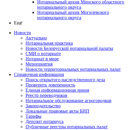
Нотариальный архив Минского областного
нотариального округа
Нотариальный архив Могилевского
нотариального округа
Ещё
Новости
Актуально
Нотариальная практика
Новости Белорусской нотариальной палаты
СМИ о нотариате
Нотариат в мире
Мероприятия
Новости территориальных нотариальных палат
Справочная информация
Поиск открытого наследственного дела
Проверить доверенность
Единая информационная линия
Реестр переводчиков
Нотариальное обслуживание агрогородков
Законодательство
Локальные правовые акты БНП
Тарифы
Депозит нотариуса
Публичные реестры нотариальных палат