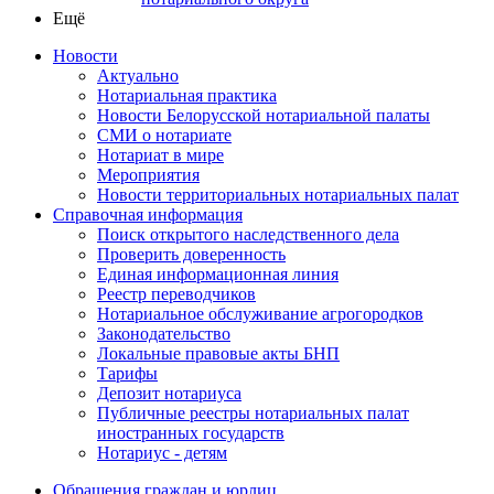
Ещё
Новости
Актуально
Нотариальная практика
Новости Белорусской нотариальной палаты
СМИ о нотариате
Нотариат в мире
Мероприятия
Новости территориальных нотариальных палат
Справочная информация
Поиск открытого наследственного дела
Проверить доверенность
Единая информационная линия
Реестр переводчиков
Нотариальное обслуживание агрогородков
Законодательство
Локальные правовые акты БНП
Тарифы
Депозит нотариуса
Публичные реестры нотариальных палат
иностранных государств
Нотариус - детям
Обращения граждан и юрлиц