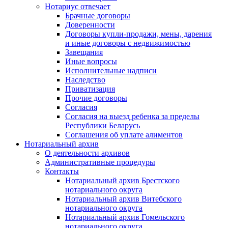
Нотариус отвечает
Брачные договоры
Доверенности
Договоры купли-продажи, мены, дарения
и иные договоры с недвижимостью
Завещания
Иные вопросы
Исполнительные надписи
Наследство
Приватизация
Прочие договоры
Согласия
Согласия на выезд ребенка за пределы
Республики Беларусь
Соглашения об уплате алиментов
Нотариальный архив
О деятельности архивов
Административные процедуры
Контакты
Нотариальный архив Брестского
нотариального округа
Нотариальный архив Витебского
нотариального округа
Нотариальный архив Гомельского
нотариального округа