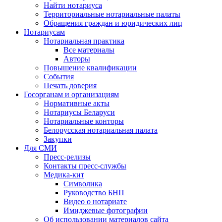
Найти нотариуса
Территориальные нотариальные палаты
Обращения граждан и юридических лиц
Нотариусам
Нотариальная практика
Все материалы
Авторы
Повышение квалификации
События
Печать доверия
Госорганам и организациям
Нормативные акты
Нотариусы Беларуси
Нотариальные конторы
Белорусская нотариальная палата
Закупки
Для СМИ
Пресс-релизы
Контакты пресс-службы
Медика-кит
Символика
Руководство БНП
Видео о нотариате
Имиджевые фотографии
Об использовании материалов сайта