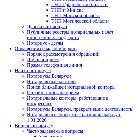
ТНП Гродненской области
ТНП г. Минска
ТНП Минской области
ТНП Могилевской области
Депозит нотариуса
Публичные реестры нотариальных палат
иностранных государств
Нотариус - детям
Обращения граждан и юрлиц
Порядок рассмотрения обращений
Личный прием
Прямая телефонная линия
Найти нотариуса
Нотариусы Беларуси
Нотариальные конторы
Поиск ближайшей нотариальной конторы
Онлайн запись на прием
Нотариальные конторы, работающие в
воскресенье
Нотариусы Беларуси, прекратившие деятельность
Нотариальные бюро, прекратившие работу с
1.01.2026
Вопрос нотариусу
Часто задаваемые вопросы
Завещание