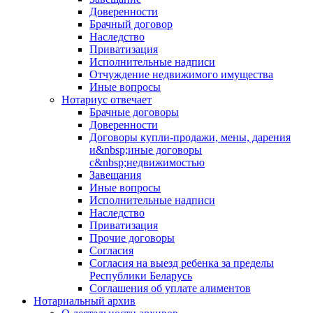
Доверенности
Брачный договор
Наследство
Приватизация
Исполнительные надписи
Отчуждение недвижимого имущества
Иные вопросы
Нотариус отвечает
Брачные договоры
Доверенности
Договоры купли-продажи, мены, дарения
и&nbsp;иные договоры
с&nbsp;недвижимостью
Завещания
Иные вопросы
Исполнительные надписи
Наследство
Приватизация
Прочие договоры
Согласия
Согласия на выезд ребенка за пределы
Республики Беларусь
Соглашения об уплате алиментов
Нотариальный архив