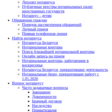
Депозит нотариуса
Публичные реестры нотариальных палат
иностранных государств
Нотариус - детям
Обращения граждан
Порядок рассмотрения обращений
Личный прием
Прямая телефонная линия
Найти нотариуса
Нотариусы Беларуси
Нотариальные конторы
Поиск ближайшей нотариальной конторы
Онлайн запись на прием
Нотариальные конторы, работающие в
воскресенье
Нотариусы Беларуси, прекратившие деятельность
Нотариальные бюро, прекратившие работу с
1.01.2026
Вопрос нотариусу
Часто задаваемые вопросы
Завещание
Доверенности
Брачный договор
Наследство
Приватизация