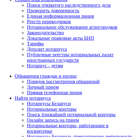
Поиск открытого наследственного дела
Проверить доверенность
Единая информационная линия
Реестр переводчиков
Нотариальное обслуживание агрогородков
Законодательство
Локальные правовые акты БНП
Тарифы
Депозит нотариуса
Публичные реестры нотариальных палат
иностранных государств
Нотариус - детям
Обращения граждан и юрлиц
Порядок рассмотрения обращений
Личный прием
Прямая телефонная линия
Найти нотариуса
Нотариусы Беларуси
Нотариальные конторы
Поиск ближайшей нотариальной конторы
Онлайн запись на прием
Нотариальные конторы, работающие в
воскресенье
Нотариусы Беларуси, прекратившие деятельность