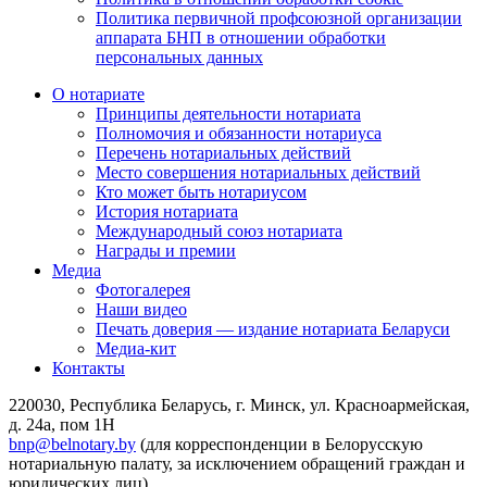
Политика первичной профсоюзной организации
аппарата БНП в отношении обработки
персональных данных
О нотариате
Принципы деятельности нотариата
Полномочия и обязанности нотариуса
Перечень нотариальных действий
Место совершения нотариальных действий
Кто может быть нотариусом
История нотариата
Международный союз нотариата
Награды и премии
Медиа
Фотогалерея
Наши видео
Печать доверия — издание нотариата Беларуси
Медиа-кит
Контакты
220030, Республика Беларусь, г. Минск, ул. Красноармейская,
д. 24а, пом 1Н
bnp@belnotary.by
(для корреспонденции в Белорусскую
нотариальную палату, за исключением обращений граждан и
юридических лиц)