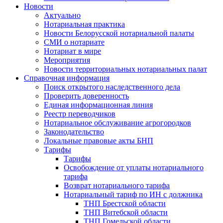
Новости
Актуально
Нотариальная практика
Новости Белорусской нотариальной палаты
СМИ о нотариате
Нотариат в мире
Мероприятия
Новости территориальных нотариальных палат
Справочная информация
Поиск открытого наследственного дела
Проверить доверенность
Единая информационная линия
Реестр переводчиков
Нотариальное обслуживание агрогородков
Законодательство
Локальные правовые акты БНП
Тарифы
Тарифы
Освобождение от уплаты нотариального
тарифа
Возврат нотариального тарифа
Нотариальный тариф по ИН с должника
ТНП Брестской области
ТНП Витебской области
ТНП Гомельской области