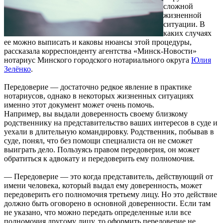
сложной
жизненной
ситуации. В
каких случаях
ее можно выписать и каковы нюансы этой процедуры,
рассказала корреспонденту агентства «Минск-Новости»
нотариус Минского городского нотариального округа
Юлия
Зелёнко
.
Передоверие — достаточно редкое явление в практике
нотариусов, однако в некоторых жизненных ситуациях
именно этот документ может очень помочь.
Например, вы выдали доверенность своему близкому
родственнику на представительство ваших интересов в суде и
уехали в длительную командировку. Родственник, побывав в
суде, понял, что без помощи специалиста он не сможет
выиграть дело. Пользуясь правом передоверия, он может
обратиться к адвокату и передоверить ему полномочия.
— Передоверие — это когда представитель, действующий от
имени человека, который выдал ему доверенность, может
передоверить его полномочия третьему лицу. Но это действие
должно быть оговорено в основной доверенности. Если там
не указано, что можно передать определенные или все
полномочия другому лицу, то оформить передоверие не