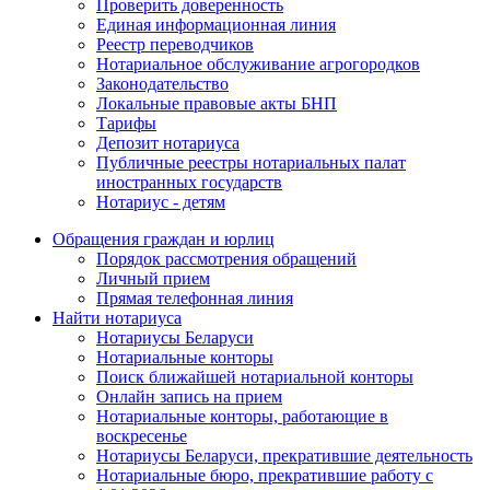
Проверить доверенность
Единая информационная линия
Реестр переводчиков
Нотариальное обслуживание агрогородков
Законодательство
Локальные правовые акты БНП
Тарифы
Депозит нотариуса
Публичные реестры нотариальных палат
иностранных государств
Нотариус - детям
Обращения граждан и юрлиц
Порядок рассмотрения обращений
Личный прием
Прямая телефонная линия
Найти нотариуса
Нотариусы Беларуси
Нотариальные конторы
Поиск ближайшей нотариальной конторы
Онлайн запись на прием
Нотариальные конторы, работающие в
воскресенье
Нотариусы Беларуси, прекратившие деятельность
Нотариальные бюро, прекратившие работу с