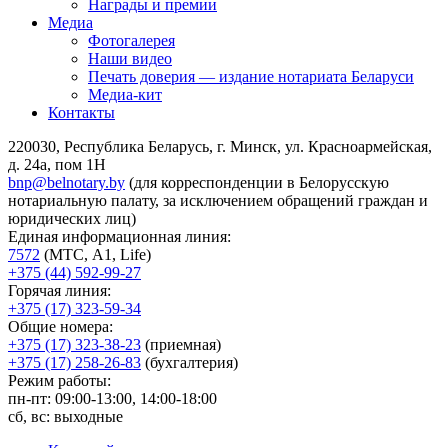
Награды и премии
Медиа
Фотогалерея
Наши видео
Печать доверия — издание нотариата Беларуси
Медиа-кит
Контакты
220030, Республика Беларусь, г. Минск, ул. Красноармейская,
д. 24а, пом 1Н
bnp@belnotary.by
(для корреспонденции в Белорусскую
нотариальную палату, за исключением обращений граждан и
юридических лиц)
Единая информационная линия:
7572
(МТС, A1, Life)
+375 (44) 592-99-27
Горячая линия:
+375 (17) 323-59-34
Общие номера:
+375 (17) 323-38-23
(приемная)
+375 (17) 258-26-83
(бухгалтерия)
Режим работы:
пн-пт: 09:00-13:00, 14:00-18:00
сб, вс: выходные