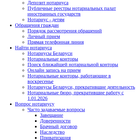
Депозит нотариуса
Публичные реестры нотариальных палат
иностранных государств
Нотариус - детям
Обращения граждан
Порядок рассмотрения обращений
Личный прием
Прямая телефонная линия
Найти нотариуса
Нотариусы Беларуси
Нотариальные конторы
Поиск ближайшей нотариальной конторы
Онлайн запись на прием
Нотариальные конторы, работающие в
воскресенье
Нотариусы Беларуси, прекратившие деятельность
Нотариальные бюро, прекратившие работу с
1.01.2026
Вопрос нотариусу
Часто задаваемые вопросы
Завещание
Доверенности
Брачный договор
Наследство
Приватизация