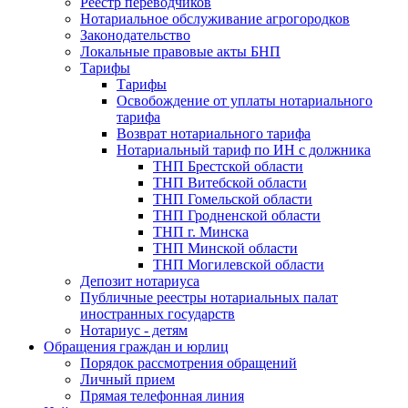
Реестр переводчиков
Нотариальное обслуживание агрогородков
Законодательство
Локальные правовые акты БНП
Тарифы
Тарифы
Освобождение от уплаты нотариального
тарифа
Возврат нотариального тарифа
Нотариальный тариф по ИН с должника
ТНП Брестской области
ТНП Витебской области
ТНП Гомельской области
ТНП Гродненской области
ТНП г. Минска
ТНП Минской области
ТНП Могилевской области
Депозит нотариуса
Публичные реестры нотариальных палат
иностранных государств
Нотариус - детям
Обращения граждан и юрлиц
Порядок рассмотрения обращений
Личный прием
Прямая телефонная линия