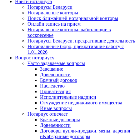
Найти нотариуса
Нотариусы Беларуси
Нотариальные конторы
Поиск ближайшей нотариальной конторы
Онлайн запись на прием
Нотариальные конторы, работающие в
воскресенье
Нотариусы Беларуси, прекратившие деятельность
Нотариальные бюро, прекратившие работу с
1.01.2026
Вопрос нотариусу
Часто задаваемые вопросы
Завещание
Доверенности
Брачный договор
Наследство
Приватизация
Исполнительные надписи
Отчуждение недвижимого имущества
Иные вопросы
Нотариус отвечает
Брачные договоры
Доверенности
Договоры купли-продажи, мены, дарения
и&nbsp;иные договоры