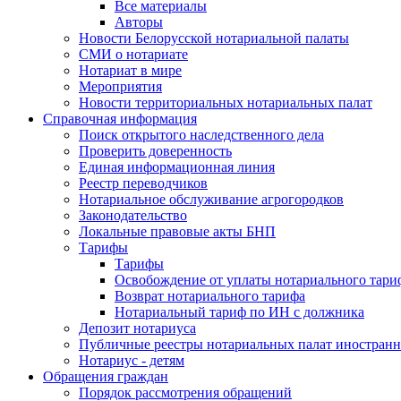
Все материалы
Авторы
Новости Белорусской нотариальной палаты
СМИ о нотариате
Нотариат в мире
Мероприятия
Новости территориальных нотариальных палат
Справочная информация
Поиск открытого наследственного дела
Проверить доверенность
Единая информационная линия
Реестр переводчиков
Нотариальное обслуживание агрогородков
Законодательство
Локальные правовые акты БНП
Тарифы
Тарифы
Освобождение от уплаты нотариального тари
Возврат нотариального тарифа
Нотариальный тариф по ИН с должника
Депозит нотариуса
Публичные реестры нотариальных палат иностранн
Нотариус - детям
Обращения граждан
Порядок рассмотрения обращений