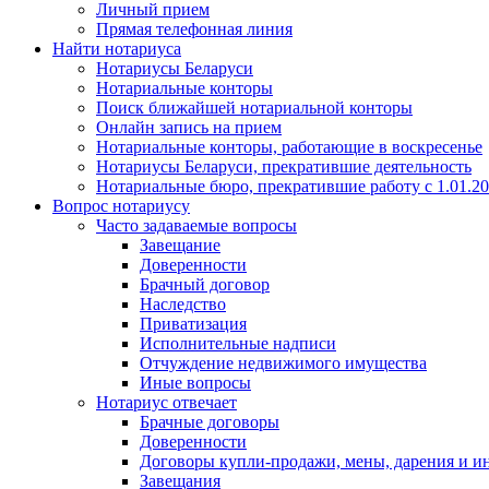
Личный прием
Прямая телефонная линия
Найти нотариуса
Нотариусы Беларуси
Нотариальные конторы
Поиск ближайшей нотариальной конторы
Онлайн запись на прием
Нотариальные конторы, работающие в воскресенье
Нотариусы Беларуси, прекратившие деятельность
Нотариальные бюро, прекратившие работу с 1.01.2
Вопрос нотариусу
Часто задаваемые вопросы
Завещание
Доверенности
Брачный договор
Наследство
Приватизация
Исполнительные надписи
Отчуждение недвижимого имущества
Иные вопросы
Нотариус отвечает
Брачные договоры
Доверенности
Договоры купли-продажи, мены, дарения и и
Завещания