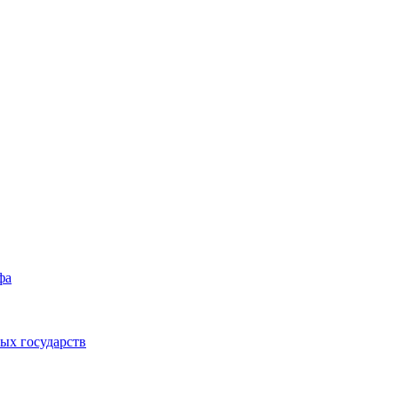
фа
ых государств