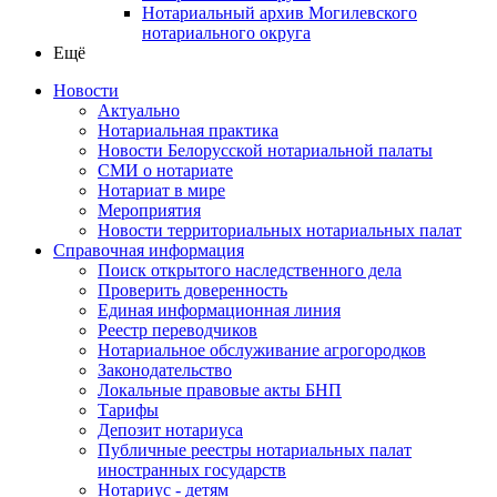
Нотариальный архив Могилевского
нотариального округа
Ещё
Новости
Актуально
Нотариальная практика
Новости Белорусской нотариальной палаты
СМИ о нотариате
Нотариат в мире
Мероприятия
Новости территориальных нотариальных палат
Справочная информация
Поиск открытого наследственного дела
Проверить доверенность
Единая информационная линия
Реестр переводчиков
Нотариальное обслуживание агрогородков
Законодательство
Локальные правовые акты БНП
Тарифы
Депозит нотариуса
Публичные реестры нотариальных палат
иностранных государств
Нотариус - детям