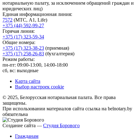
нотариальную палату, за исключением обращений граждан и
юридических лиц)
Единая информационная линия:
7572
(МТС, A1, Life)
+375 (44) 592-99-27
Горячая линия:
+375 (17) 323-59-34
Общие номера:
+375 (17) 323-38-23
(приемная)
+375 (17) 258-26-83
(бухгалтерия)
Режим работы:
пн-пт: 09:00-13:00, 14:00-18:00
сб, вс: выходные
Карта сайта
Выбор настроек cookie
© 2025, Белорусская нотариальная палата. Все права
защищены.
При использовании материалов сайта ссылка на belnotary.by
обязательна
Создание сайта —
Студия Борового
Гражданам