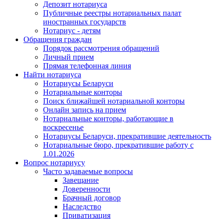
Депозит нотариуса
Публичные реестры нотариальных палат
иностранных государств
Нотариус - детям
Обращения граждан
Порядок рассмотрения обращений
Личный прием
Прямая телефонная линия
Найти нотариуса
Нотариусы Беларуси
Нотариальные конторы
Поиск ближайшей нотариальной конторы
Онлайн запись на прием
Нотариальные конторы, работающие в
воскресенье
Нотариусы Беларуси, прекратившие деятельность
Нотариальные бюро, прекратившие работу с
1.01.2026
Вопрос нотариусу
Часто задаваемые вопросы
Завещание
Доверенности
Брачный договор
Наследство
Приватизация