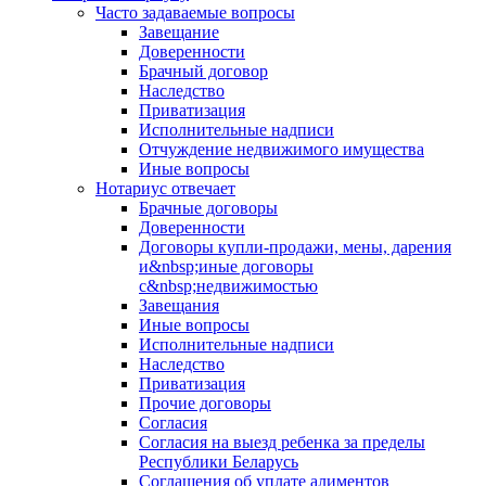
Часто задаваемые вопросы
Завещание
Доверенности
Брачный договор
Наследство
Приватизация
Исполнительные надписи
Отчуждение недвижимого имущества
Иные вопросы
Нотариус отвечает
Брачные договоры
Доверенности
Договоры купли-продажи, мены, дарения
и&nbsp;иные договоры
с&nbsp;недвижимостью
Завещания
Иные вопросы
Исполнительные надписи
Наследство
Приватизация
Прочие договоры
Согласия
Согласия на выезд ребенка за пределы
Республики Беларусь
Соглашения об уплате алиментов