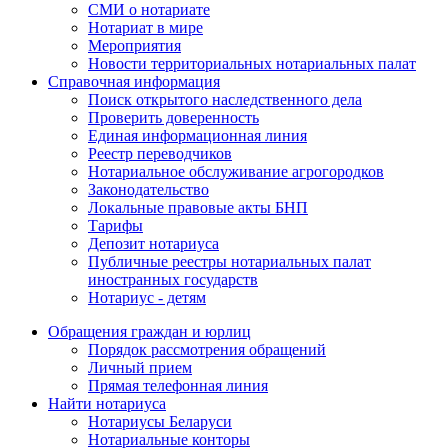
СМИ о нотариате
Нотариат в мире
Мероприятия
Новости территориальных нотариальных палат
Справочная информация
Поиск открытого наследственного дела
Проверить доверенность
Единая информационная линия
Реестр переводчиков
Нотариальное обслуживание агрогородков
Законодательство
Локальные правовые акты БНП
Тарифы
Депозит нотариуса
Публичные реестры нотариальных палат
иностранных государств
Нотариус - детям
Обращения граждан и юрлиц
Порядок рассмотрения обращений
Личный прием
Прямая телефонная линия
Найти нотариуса
Нотариусы Беларуси
Нотариальные конторы