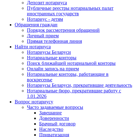
Депозит нотариуса
Публичные реестры нотариальных палат
иностранных государств
Нотариус - детям
Обращения граждан
Порядок рассмотрения обращений
Личный прием
Прямая телефонная линия
Найти нотариуса
Нотариусы Беларуси
Нотариальные конторы
Поиск ближайшей нотариальной конторы
Онлайн запись на прием
Нотариальные конторы, работающие в
воскресенье
Нотариусы Беларуси, прекратившие деятельность
Нотариальные бюро, прекратившие работу с
1.01.2026
Вопрос нотариусу
Часто задаваемые вопросы
Завещание
Доверенности
Брачный договор
Наследство
Приватизация