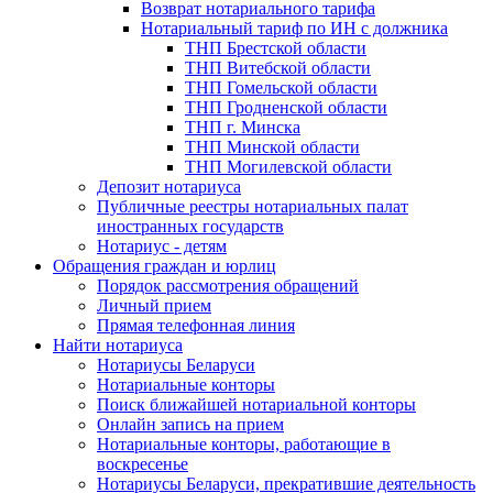
Возврат нотариального тарифа
Нотариальный тариф по ИН с должника
ТНП Брестской области
ТНП Витебской области
ТНП Гомельской области
ТНП Гродненской области
ТНП г. Минска
ТНП Минской области
ТНП Могилевской области
Депозит нотариуса
Публичные реестры нотариальных палат
иностранных государств
Нотариус - детям
Обращения граждан и юрлиц
Порядок рассмотрения обращений
Личный прием
Прямая телефонная линия
Найти нотариуса
Нотариусы Беларуси
Нотариальные конторы
Поиск ближайшей нотариальной конторы
Онлайн запись на прием
Нотариальные конторы, работающие в
воскресенье
Нотариусы Беларуси, прекратившие деятельность