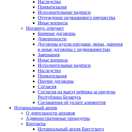
Наследство
Приватизация
Исполнительные надписи
Отчуждение недвижимого имущества
Иные вопросы
Нотариус отвечает
Брачные договоры
Доверенности
Договоры купли-продажи, мены, дарения
и иные договоры с недвижимостью
Завещания
Иные вопросы
Исполнительные надписи
Наследство
Приватизация
Прочие договоры
Согласия
Согласия на выезд ребенка за пределы
Республики Беларусь
Соглашения об уплате алиментов
Нотариальный архив
О деятельности архивов
Административные процедуры
Контакты
Нотариальный архив Брестского