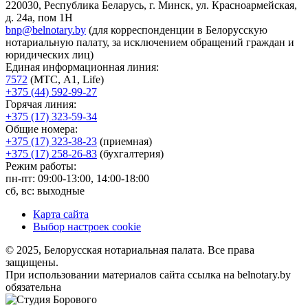
220030, Республика Беларусь, г. Минск, ул. Красноармейская,
д. 24а, пом 1Н
bnp@belnotary.by
(для корреспонденции в Белорусскую
нотариальную палату, за исключением обращений граждан и
юридических лиц)
Единая информационная линия:
7572
(МТС, A1, Life)
+375 (44) 592-99-27
Горячая линия:
+375 (17) 323-59-34
Общие номера:
+375 (17) 323-38-23
(приемная)
+375 (17) 258-26-83
(бухгалтерия)
Режим работы:
пн-пт: 09:00-13:00, 14:00-18:00
сб, вс: выходные
Карта сайта
Выбор настроек cookie
© 2025, Белорусская нотариальная палата. Все права
защищены.
При использовании материалов сайта ссылка на belnotary.by
обязательна