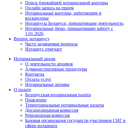
Поиск ближайшей нотариальной конторы
Онлайн запись на прием
Нотариальные конторы, работающие в
воскресенье
Нотариусы Беларуси, прекратившие деятельность
Нотариальные бюро, прекратившие работу с
1.01.2026
Вопрос нотариусу
Часто задаваемые вопросы
Нотариус отвечает
Нотариальный архив
О деятельности архивов
Административные процедуры
Контакты
Оплата услуг
Нотариальные архивы
О палате
Белорусская нотариальная палата
Правление
Территориальные нотариальные палаты
Дисциплинарная комиссия
Ревизионная комиссия
Базовая организация государств-участников СНГ в
сфере нотариата