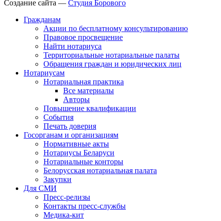
Создание сайта —
Студия Борового
Гражданам
Акции по бесплатному консультированию
Правовое просвещение
Найти нотариуса
Территориальные нотариальные палаты
Обращения граждан и юридических лиц
Нотариусам
Нотариальная практика
Все материалы
Авторы
Повышение квалификации
События
Печать доверия
Госорганам и организациям
Нормативные акты
Нотариусы Беларуси
Нотариальные конторы
Белорусская нотариальная палата
Закупки
Для СМИ
Пресс-релизы
Контакты пресс-службы
Медика-кит