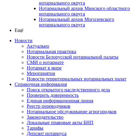
нотариального округа
Нотариальный архив Минского областного
нотариального округа
Нотариальный архив Могилевского
нотариального округа
Ещё
Новости
Актуально
Нотариальная практика
Новости Белорусской нотариальной палаты
СМИ о нотариате
Нотариат в мире
Мероприятия
Новости территориальных нотариальных палат
Справочная информация
Поиск открытого наследственного дела
Проверить доверенность
Единая информационная линия
Реестр переводчиков
Нотариальное обслуживание агрогородков
Законодательство
Локальные правовые акты БНП
Тарифы
Депозит нотариуса