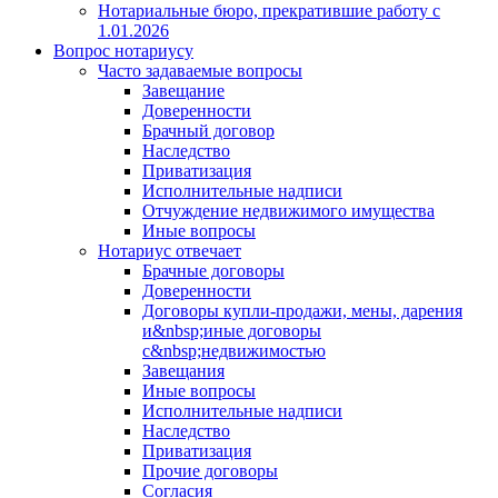
Нотариальные бюро, прекратившие работу с
1.01.2026
Вопрос нотариусу
Часто задаваемые вопросы
Завещание
Доверенности
Брачный договор
Наследство
Приватизация
Исполнительные надписи
Отчуждение недвижимого имущества
Иные вопросы
Нотариус отвечает
Брачные договоры
Доверенности
Договоры купли-продажи, мены, дарения
и&nbsp;иные договоры
с&nbsp;недвижимостью
Завещания
Иные вопросы
Исполнительные надписи
Наследство
Приватизация
Прочие договоры
Согласия