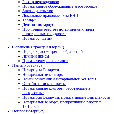
Реестр переводчиков
Нотариальное обслуживание агрогородков
Законодательство
Локальные правовые акты БНП
Тарифы
Депозит нотариуса
Публичные реестры нотариальных палат
иностранных государств
Нотариус - детям
Обращения граждан и юрлиц
Порядок рассмотрения обращений
Личный прием
Прямая телефонная линия
Найти нотариуса
Нотариусы Беларуси
Нотариальные конторы
Поиск ближайшей нотариальной конторы
Онлайн запись на прием
Нотариальные конторы, работающие в
воскресенье
Нотариусы Беларуси, прекратившие деятельность
Нотариальные бюро, прекратившие работу с
1.01.2026
Вопрос нотариусу