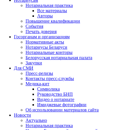
Нотариусам
Нотариальная практика
Все материалы
Авторы
Повышение квалификации
События
Печать доверия
Госорганам и организациям
Нормативные акты
Нотариусы Беларуси
Нотариальные конторы
Белорусская нотариальная палата
Закупки
Для СМИ
Пресс-релизы
Контакты пресс-службы
Медика-кит
Символика
Руководство БНП
Видео о нотариате
Имиджевые фотографии
Об использовании материалов сайта
Новости
Актуально
Нотариальная практика