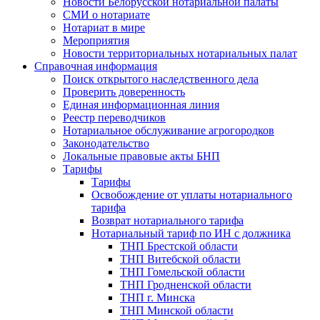
Новости Белорусской нотариальной палаты
СМИ о нотариате
Нотариат в мире
Мероприятия
Новости территориальных нотариальных палат
Справочная информация
Поиск открытого наследственного дела
Проверить доверенность
Единая информационная линия
Реестр переводчиков
Нотариальное обслуживание агрогородков
Законодательство
Локальные правовые акты БНП
Тарифы
Тарифы
Освобождение от уплаты нотариального
тарифа
Возврат нотариального тарифа
Нотариальный тариф по ИН с должника
ТНП Брестской области
ТНП Витебской области
ТНП Гомельской области
ТНП Гродненской области
ТНП г. Минска
ТНП Минской области