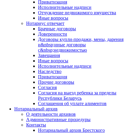
Приватизация
Исполнительные надписи
Отчуждение недвижимого имущества
Иные вопросы
Нотариус отвечает
Брачные договоры
Доверенности
Договоры купли-продажи, мены, дарения
и&nbsp;иные договоры
с&nbsp;недвижимостью
Завещания
Иные вопросы
Исполнительные надписи
Наследство
Приватизация
Прочие договоры
Согласия
Согласия на выезд ребенка за пределы
Республики Беларусь
Соглашения об уплате алиментов
Нотариальный архив
О деятельности архивов
Административные процедуры
Контакты
Нотариальный архив Брестского