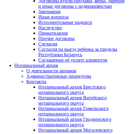
Договоры купли-продажи, мены, дарения
и иные договоры с недвижимостью
Завещания
Иные вопросы
Исполнительные надписи
Наследство
Приватизация
Прочие договоры
Согласия
Согласия на выезд ребенка за пределы
Республики Беларусь
Соглашения об уплате алиментов
Нотариальный архив
О деятельности архивов
Административные процедуры
Контакты
Нотариальный архив Брестского
нотариального округа
Нотариальный архив Витебского
нотариального округа
Нотариальный архив Гомельского
нотариального округа
Нотариальный архив Гродненского
нотариального округа
Нотариальный архив Могилевского