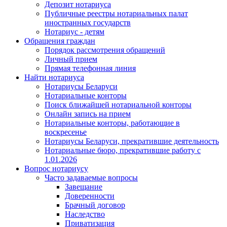
Депозит нотариуса
Публичные реестры нотариальных палат
иностранных государств
Нотариус - детям
Обращения граждан
Порядок рассмотрения обращений
Личный прием
Прямая телефонная линия
Найти нотариуса
Нотариусы Беларуси
Нотариальные конторы
Поиск ближайшей нотариальной конторы
Онлайн запись на прием
Нотариальные конторы, работающие в
воскресенье
Нотариусы Беларуси, прекратившие деятельность
Нотариальные бюро, прекратившие работу с
1.01.2026
Вопрос нотариусу
Часто задаваемые вопросы
Завещание
Доверенности
Брачный договор
Наследство
Приватизация