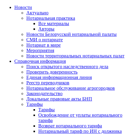
Новости
Актуально
Нотариальная практика
Все материалы
Авторы
Новости Белорусской нотариальной палаты
СМИ о нотариате
Нотариат в мире
Мероприятия
Новости территориальных нотариальных палат
Справочная информация
Поиск открытого наследственного дела
Проверить доверенность
Единая информационная линия
Реестр переводчиков
Нотариальное обслуживание агрогородков
Законодательство
Локальные правовые акты БНП
Тарифы
Тарифы
Освобождение от уплаты нотариального
тарифа
Возврат нотариального тарифа
Нотариальный тариф по ИН с должника