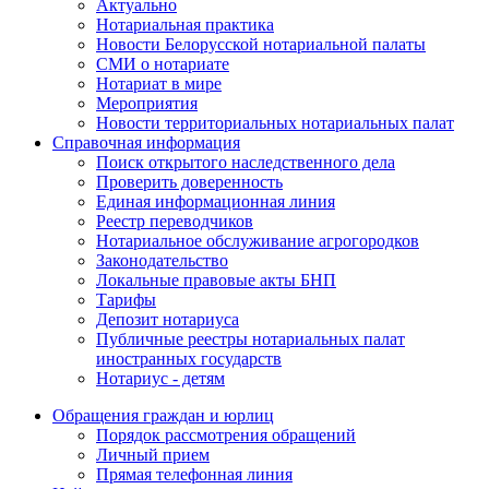
Актуально
Нотариальная практика
Новости Белорусской нотариальной палаты
СМИ о нотариате
Нотариат в мире
Мероприятия
Новости территориальных нотариальных палат
Справочная информация
Поиск открытого наследственного дела
Проверить доверенность
Единая информационная линия
Реестр переводчиков
Нотариальное обслуживание агрогородков
Законодательство
Локальные правовые акты БНП
Тарифы
Депозит нотариуса
Публичные реестры нотариальных палат
иностранных государств
Нотариус - детям
Обращения граждан и юрлиц
Порядок рассмотрения обращений
Личный прием
Прямая телефонная линия