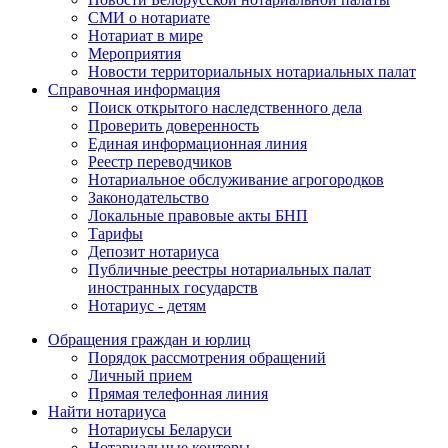
СМИ о нотариате
Нотариат в мире
Мероприятия
Новости территориальных нотариальных палат
Справочная информация
Поиск открытого наследственного дела
Проверить доверенность
Единая информационная линия
Реестр переводчиков
Нотариальное обслуживание агрогородков
Законодательство
Локальные правовые акты БНП
Тарифы
Депозит нотариуса
Публичные реестры нотариальных палат
иностранных государств
Нотариус - детям
Обращения граждан и юрлиц
Порядок рассмотрения обращений
Личный прием
Прямая телефонная линия
Найти нотариуса
Нотариусы Беларуси
Нотариальные конторы