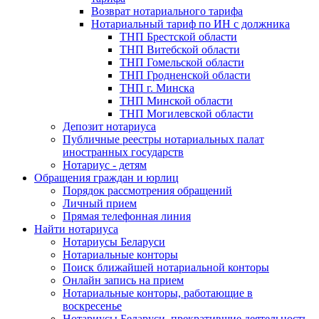
Возврат нотариального тарифа
Нотариальный тариф по ИН с должника
ТНП Брестской области
ТНП Витебской области
ТНП Гомельской области
ТНП Гродненской области
ТНП г. Минска
ТНП Минской области
ТНП Могилевской области
Депозит нотариуса
Публичные реестры нотариальных палат
иностранных государств
Нотариус - детям
Обращения граждан и юрлиц
Порядок рассмотрения обращений
Личный прием
Прямая телефонная линия
Найти нотариуса
Нотариусы Беларуси
Нотариальные конторы
Поиск ближайшей нотариальной конторы
Онлайн запись на прием
Нотариальные конторы, работающие в
воскресенье
Нотариусы Беларуси, прекратившие деятельность