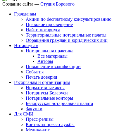
Создание сайта —
Студия Борового
Гражданам
Акции по бесплатному консультированию
Правовое просвещение
Найти нотариуса
Территориальные нотариальные палаты
Обращения граждан и юридических лиц
Нотариусам
Нотариальная практика
Все материалы
Авторы
Повышение квалификации
События
Печать доверия
Госорганам и организациям
Нормативные акты
Нотариусы Беларуси
Нотариальные конторы
Белорусская нотариальная палата
Закупки
Для СМИ
Пресс-релизы
Контакты пресс-службы
Медика-кит