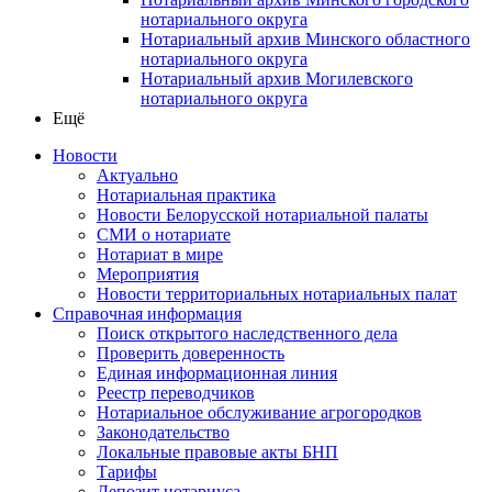
нотариального округа
Нотариальный архив Минского областного
нотариального округа
Нотариальный архив Могилевского
нотариального округа
Ещё
Новости
Актуально
Нотариальная практика
Новости Белорусской нотариальной палаты
СМИ о нотариате
Нотариат в мире
Мероприятия
Новости территориальных нотариальных палат
Справочная информация
Поиск открытого наследственного дела
Проверить доверенность
Единая информационная линия
Реестр переводчиков
Нотариальное обслуживание агрогородков
Законодательство
Локальные правовые акты БНП
Тарифы
Депозит нотариуса