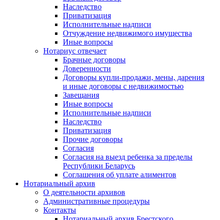
Наследство
Приватизация
Исполнительные надписи
Отчуждение недвижимого имущества
Иные вопросы
Нотариус отвечает
Брачные договоры
Доверенности
Договоры купли-продажи, мены, дарения
и иные договоры с недвижимостью
Завещания
Иные вопросы
Исполнительные надписи
Наследство
Приватизация
Прочие договоры
Согласия
Согласия на выезд ребенка за пределы
Республики Беларусь
Соглашения об уплате алиментов
Нотариальный архив
О деятельности архивов
Административные процедуры
Контакты
Нотариальный архив Брестского