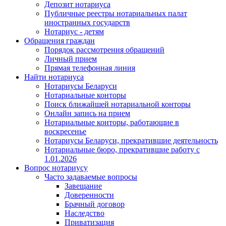
Депозит нотариуса
Публичные реестры нотариальных палат
иностранных государств
Нотариус - детям
Обращения граждан
Порядок рассмотрения обращений
Личный прием
Прямая телефонная линия
Найти нотариуса
Нотариусы Беларуси
Нотариальные конторы
Поиск ближайшей нотариальной конторы
Онлайн запись на прием
Нотариальные конторы, работающие в
воскресенье
Нотариусы Беларуси, прекратившие деятельность
Нотариальные бюро, прекратившие работу с
1.01.2026
Вопрос нотариусу
Часто задаваемые вопросы
Завещание
Доверенности
Брачный договор
Наследство
Приватизация