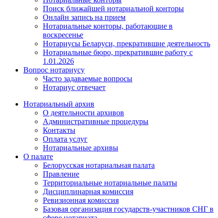
Поиск ближайшей нотариальной конторы
Онлайн запись на прием
Нотариальные конторы, работающие в
воскресенье
Нотариусы Беларуси, прекратившие деятельность
Нотариальные бюро, прекратившие работу с
1.01.2026
Вопрос нотариусу
Часто задаваемые вопросы
Нотариус отвечает
Нотариальный архив
О деятельности архивов
Административные процедуры
Контакты
Оплата услуг
Нотариальные архивы
О палате
Белорусская нотариальная палата
Правление
Территориальные нотариальные палаты
Дисциплинарная комиссия
Ревизионная комиссия
Базовая организация государств-участников СНГ в
сфере нотариата