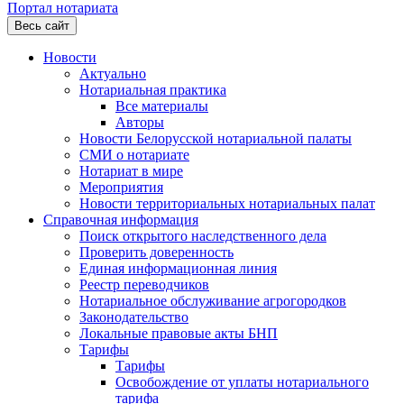
Портал нотариата
Весь сайт
Новости
Актуально
Нотариальная практика
Все материалы
Авторы
Новости Белорусской нотариальной палаты
СМИ о нотариате
Нотариат в мире
Мероприятия
Новости территориальных нотариальных палат
Справочная информация
Поиск открытого наследственного дела
Проверить доверенность
Единая информационная линия
Реестр переводчиков
Нотариальное обслуживание агрогородков
Законодательство
Локальные правовые акты БНП
Тарифы
Тарифы
Освобождение от уплаты нотариального
тарифа