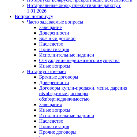
Нотариальные бюро, прекратившие работу с
1.01.2026
Вопрос нотариусу
Часто задаваемые вопросы
Завещание
Доверенности
Брачный договор
Наследство
Приватизация
Исполнительные надписи
Отчуждение недвижимого имущества
Иные вопросы
Нотариус отвечает
Брачные договоры
Доверенности
Договоры купли-продажи, мены, дарения
и&nbsp;иные договоры
с&nbsp;недвижимостью
Завещания
Иные вопросы
Исполнительные надписи
Наследство
Приватизация
Прочие договоры