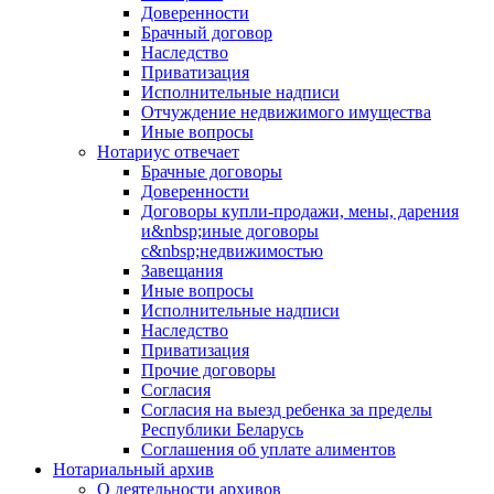
Доверенности
Брачный договор
Наследство
Приватизация
Исполнительные надписи
Отчуждение недвижимого имущества
Иные вопросы
Нотариус отвечает
Брачные договоры
Доверенности
Договоры купли-продажи, мены, дарения
и&nbsp;иные договоры
с&nbsp;недвижимостью
Завещания
Иные вопросы
Исполнительные надписи
Наследство
Приватизация
Прочие договоры
Согласия
Согласия на выезд ребенка за пределы
Республики Беларусь
Соглашения об уплате алиментов
Нотариальный архив
О деятельности архивов