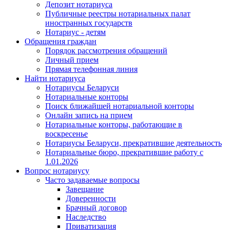
Депозит нотариуса
Публичные реестры нотариальных палат
иностранных государств
Нотариус - детям
Обращения граждан
Порядок рассмотрения обращений
Личный прием
Прямая телефонная линия
Найти нотариуса
Нотариусы Беларуси
Нотариальные конторы
Поиск ближайшей нотариальной конторы
Онлайн запись на прием
Нотариальные конторы, работающие в
воскресенье
Нотариусы Беларуси, прекратившие деятельность
Нотариальные бюро, прекратившие работу с
1.01.2026
Вопрос нотариусу
Часто задаваемые вопросы
Завещание
Доверенности
Брачный договор
Наследство
Приватизация