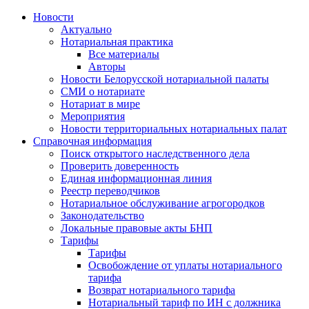
Новости
Актуально
Нотариальная практика
Все материалы
Авторы
Новости Белорусской нотариальной палаты
СМИ о нотариате
Нотариат в мире
Мероприятия
Новости территориальных нотариальных палат
Справочная информация
Поиск открытого наследственного дела
Проверить доверенность
Единая информационная линия
Реестр переводчиков
Нотариальное обслуживание агрогородков
Законодательство
Локальные правовые акты БНП
Тарифы
Тарифы
Освобождение от уплаты нотариального
тарифа
Возврат нотариального тарифа
Нотариальный тариф по ИН с должника