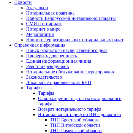
Новости
Актуально
Нотариальная практика
Новости Белорусской нотариальной палаты
СМИ о нотариате
Нотариат в мире
Мероприятия
Новости территориальных нотариальных палат
Справочная информация
Поиск открытого наследственного дела
Проверить доверенность
Единая информационная линия
Реестр переводчиков
Нотариальное обслуживание агрогородков
Законодательство
Локальные правовые акты БНП
Тарифы
Тарифы
Освобождение от уплаты нотариального
тарифа
Возврат нотариального тарифа
Нотариальный тариф по ИН с должника
ТНП Брестской области
ТНП Витебской области
ТНП Гомельской области