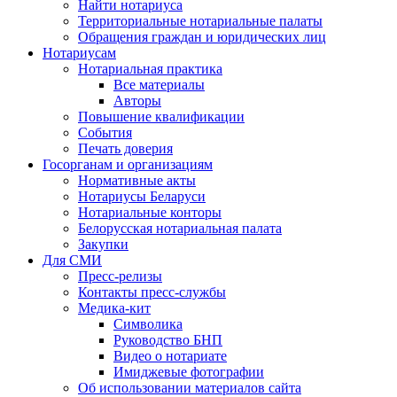
Найти нотариуса
Территориальные нотариальные палаты
Обращения граждан и юридических лиц
Нотариусам
Нотариальная практика
Все материалы
Авторы
Повышение квалификации
События
Печать доверия
Госорганам и организациям
Нормативные акты
Нотариусы Беларуси
Нотариальные конторы
Белорусская нотариальная палата
Закупки
Для СМИ
Пресс-релизы
Контакты пресс-службы
Медика-кит
Символика
Руководство БНП
Видео о нотариате
Имиджевые фотографии
Об использовании материалов сайта