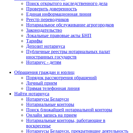
Поиск открытого наследственного дела
Проверить доверенность
Единая информационная линия
Реестр переводчиков
Нотариальное обслуживание агрогородков
Законодательство
Локальные правовые акты БНП
Тарифы
Депозит нотариуса
Публичные реестры нотариальных палат
иностранных государств
Нотариус - детям
Обращения граждан и юрлиц
Порядок рассмотрения обращений
Личный прием
Прямая телефонная линия
Найти нотариуса
Нотариусы Беларуси
Нотариальные конторы
Поиск ближайшей нотариальной конторы
Онлайн запись на прием
Нотариальные конторы, работающие в
воскресенье
Нотариусы Беларуси, прекратившие деятельность