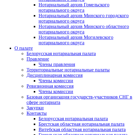
Нотариальный архив Гомельского
нотариального округа
Нотариальный архив Минского городского
нотариального округа
Нотариальный архив Минского областного
нотариального округа
Нотариальный архив Могилевского
нотариального округа
О палате
Белорусская нотариальная палата
Правление
Члены правления
Территориальные нотариальные палаты
Дисциплинарная комиссия
Члены комиссии
Ревизионная комиссия
Члены комиссии
Базовая организация государств-участников СНГ в
сфере нотариата
Закупки
Контакты
Белорусская нотариальная палата
Брестская областная нотариальная палата
Витебская областная нотариальная палата
Гомельская областная нотариальная палата