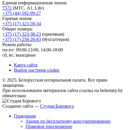
Единая информационная линия:
7572
(МТС, A1, Life)
+375 (44) 592-99-27
Горячая линия:
+375 (17) 323-59-34
Общие номера:
+375 (17) 323-38-23
(приемная)
+375 (17) 258-26-83
(бухгалтерия)
Режим работы:
пн-пт: 09:00-13:00, 14:00-18:00
сб, вс: выходные
Карта сайта
Выбор настроек cookie
© 2025, Белорусская нотариальная палата. Все права
защищены.
При использовании материалов сайта ссылка на belnotary.by
обязательна
Создание сайта —
Студия Борового
Гражданам
Акции по бесплатному консультированию
Правовое просвещение