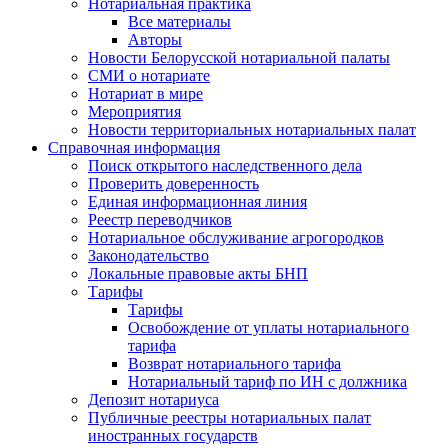
Нотариальная практика
Все материалы
Авторы
Новости Белорусской нотариальной палаты
СМИ о нотариате
Нотариат в мире
Мероприятия
Новости территориальных нотариальных палат
Справочная информация
Поиск открытого наследственного дела
Проверить доверенность
Единая информационная линия
Реестр переводчиков
Нотариальное обслуживание агрогородков
Законодательство
Локальные правовые акты БНП
Тарифы
Тарифы
Освобождение от уплаты нотариального
тарифа
Возврат нотариального тарифа
Нотариальный тариф по ИН с должника
Депозит нотариуса
Публичные реестры нотариальных палат
иностранных государств