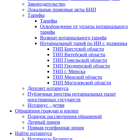
Законодательство
Локальные правовые акты БНП
Тарифы
Тарифы
Освобождение от уплаты нотариального
тарифа
Возврат нотариального тарифа
Нотариальный тариф по ИН с должника
ТНП Брестской области
ТНП Витебской области
ТНП Гомельской области
ТНП Гродненской области
ТНП г. Минска
ТНП Минской области
ТНП Могилевской области
Депозит нотариуса
Публичные реестры нотариальных палат
иностранных государств
Нотариус - детям
Обращения граждан и юрлиц
Порядок рассмотрения обращений
Личный прием
Прямая телефонная линия
Найти нотариуса
Нотариусы Беларуси