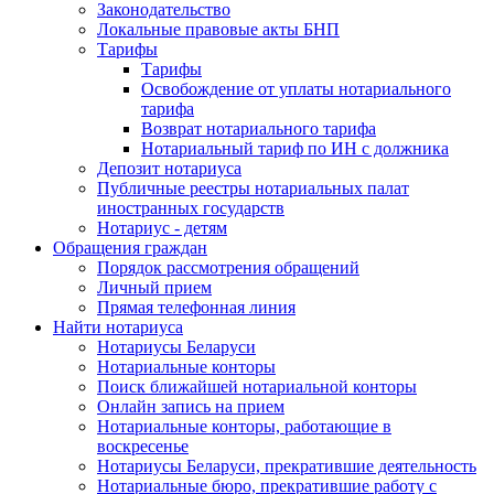
Законодательство
Локальные правовые акты БНП
Тарифы
Тарифы
Освобождение от уплаты нотариального
тарифа
Возврат нотариального тарифа
Нотариальный тариф по ИН с должника
Депозит нотариуса
Публичные реестры нотариальных палат
иностранных государств
Нотариус - детям
Обращения граждан
Порядок рассмотрения обращений
Личный прием
Прямая телефонная линия
Найти нотариуса
Нотариусы Беларуси
Нотариальные конторы
Поиск ближайшей нотариальной конторы
Онлайн запись на прием
Нотариальные конторы, работающие в
воскресенье
Нотариусы Беларуси, прекратившие деятельность
Нотариальные бюро, прекратившие работу с