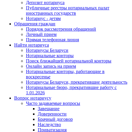
Депозит нотариуса
Публичные реестры нотариальных палат
иностранных государств
Нотариус - детям
Обращения граждан
Порядок рассмотрения обращений
Личный прием
Прямая телефонная линия
Найти нотариуса
Нотариусы Беларуси
Нотариальные конторы
Поиск ближайшей нотариальной конторы
Онлайн запись на прием
Нотариальные конторы, работающие в
воскресенье
Нотариусы Беларуси, прекратившие деятельность
Нотариальные бюро, прекратившие работу с
1.01.2026
Вопрос нотариусу
Часто задаваемые вопросы
Завещание
Доверенности
Брачный договор
Наследство
Приватизация