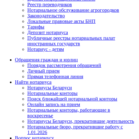
Реестр переводчиков
Нотариальное обслуживание агрогородков
Законодательство
Локальные правовые акты БНП
Тарифы
Депозит нотариуса
Публичные реестры нотариальных палат
иностранных государств
Нотариус - детям
Обращения граждан и юрлиц
Порядок рассмотрения обращений
Личный прием
Прямая телефонная линия
Найти нотариуса
Нотариусы Беларуси
Нотариальные конторы
Поиск ближайшей нотариальной конторы
Онлайн запись на прием
Нотариальные конторы, работающие в
воскресенье
Нотариусы Беларуси, прекратившие деятельность
Нотариальные бюро, прекратившие работу с
1.01.2026
Вопрос нотариусу