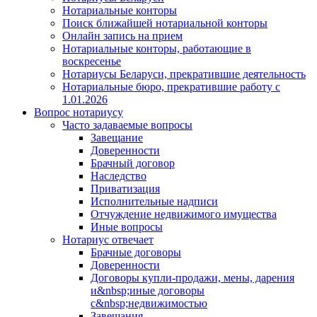
Нотариальные конторы
Поиск ближайшей нотариальной конторы
Онлайн запись на прием
Нотариальные конторы, работающие в
воскресенье
Нотариусы Беларуси, прекратившие деятельность
Нотариальные бюро, прекратившие работу с
1.01.2026
Вопрос нотариусу
Часто задаваемые вопросы
Завещание
Доверенности
Брачный договор
Наследство
Приватизация
Исполнительные надписи
Отчуждение недвижимого имущества
Иные вопросы
Нотариус отвечает
Брачные договоры
Доверенности
Договоры купли-продажи, мены, дарения
и&nbsp;иные договоры
с&nbsp;недвижимостью
Завещания