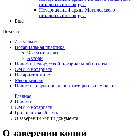
нотариального округа
Нотариальный архив Могилевского
нотариального округа
Ещё
Новости
Актуально
Нотариальная практика
Все материалы
Авторы
Новости Белорусской нотариальной палаты
СМИ о нотариате
Нотариат в мире
Мероприятия
Новости территориальных нотариальных палат
Главная
Новости
СМИ о нотариате
Гродненская область
О заверении копии документа
О заверении копии