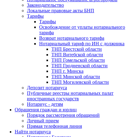
Законодательство
Локальные правовые акты БНП
Тарифы
Тарифы
Освобождение от уплаты нотариального
тарифа
Возврат нотариального тарифа
Нотариальный тариф по ИН с должника
ТНП Брестской области
ТНП Витебской области
ТНП Гомельской области
ТНП Гродненской области
ТНП г. Минска
ТНП Минской области
ТНП Могилевской области
Депозит нотариуса
Публичные реестры нотариальных палат
иностранных государств
Нотариус - детям
Обращения граждан и юрлиц
Порядок рассмотрения обращений
Личный прием
Прямая телефонная линия
Найти нотариуса