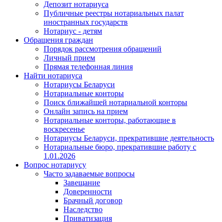
Депозит нотариуса
Публичные реестры нотариальных палат
иностранных государств
Нотариус - детям
Обращения граждан
Порядок рассмотрения обращений
Личный прием
Прямая телефонная линия
Найти нотариуса
Нотариусы Беларуси
Нотариальные конторы
Поиск ближайшей нотариальной конторы
Онлайн запись на прием
Нотариальные конторы, работающие в
воскресенье
Нотариусы Беларуси, прекратившие деятельность
Нотариальные бюро, прекратившие работу с
1.01.2026
Вопрос нотариусу
Часто задаваемые вопросы
Завещание
Доверенности
Брачный договор
Наследство
Приватизация