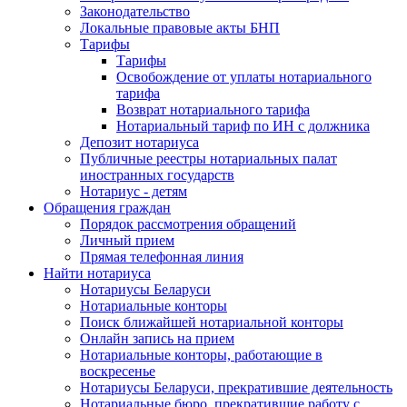
Законодательство
Локальные правовые акты БНП
Тарифы
Тарифы
Освобождение от уплаты нотариального
тарифа
Возврат нотариального тарифа
Нотариальный тариф по ИН с должника
Депозит нотариуса
Публичные реестры нотариальных палат
иностранных государств
Нотариус - детям
Обращения граждан
Порядок рассмотрения обращений
Личный прием
Прямая телефонная линия
Найти нотариуса
Нотариусы Беларуси
Нотариальные конторы
Поиск ближайшей нотариальной конторы
Онлайн запись на прием
Нотариальные конторы, работающие в
воскресенье
Нотариусы Беларуси, прекратившие деятельность
Нотариальные бюро, прекратившие работу с