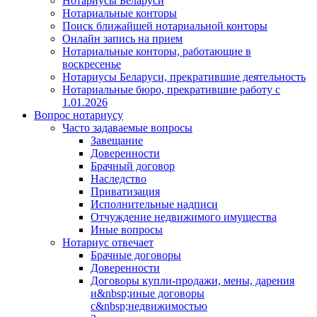
Нотариусы Беларуси
Нотариальные конторы
Поиск ближайшей нотариальной конторы
Онлайн запись на прием
Нотариальные конторы, работающие в
воскресенье
Нотариусы Беларуси, прекратившие деятельность
Нотариальные бюро, прекратившие работу с
1.01.2026
Вопрос нотариусу
Часто задаваемые вопросы
Завещание
Доверенности
Брачный договор
Наследство
Приватизация
Исполнительные надписи
Отчуждение недвижимого имущества
Иные вопросы
Нотариус отвечает
Брачные договоры
Доверенности
Договоры купли-продажи, мены, дарения
и&nbsp;иные договоры
с&nbsp;недвижимостью