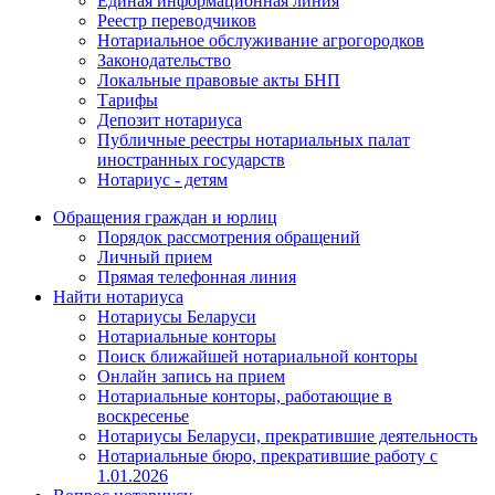
Единая информационная линия
Реестр переводчиков
Нотариальное обслуживание агрогородков
Законодательство
Локальные правовые акты БНП
Тарифы
Депозит нотариуса
Публичные реестры нотариальных палат
иностранных государств
Нотариус - детям
Обращения граждан и юрлиц
Порядок рассмотрения обращений
Личный прием
Прямая телефонная линия
Найти нотариуса
Нотариусы Беларуси
Нотариальные конторы
Поиск ближайшей нотариальной конторы
Онлайн запись на прием
Нотариальные конторы, работающие в
воскресенье
Нотариусы Беларуси, прекратившие деятельность
Нотариальные бюро, прекратившие работу с
1.01.2026