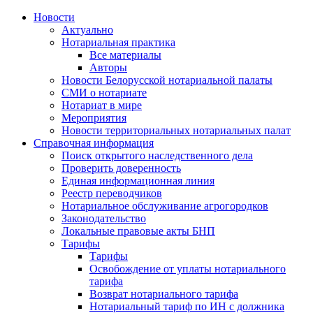
Новости
Актуально
Нотариальная практика
Все материалы
Авторы
Новости Белорусской нотариальной палаты
СМИ о нотариате
Нотариат в мире
Мероприятия
Новости территориальных нотариальных палат
Справочная информация
Поиск открытого наследственного дела
Проверить доверенность
Единая информационная линия
Реестр переводчиков
Нотариальное обслуживание агрогородков
Законодательство
Локальные правовые акты БНП
Тарифы
Тарифы
Освобождение от уплаты нотариального
тарифа
Возврат нотариального тарифа
Нотариальный тариф по ИН с должника