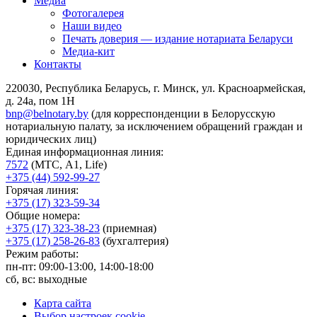
Медиа
Фотогалерея
Наши видео
Печать доверия — издание нотариата Беларуси
Медиа-кит
Контакты
220030, Республика Беларусь, г. Минск, ул. Красноармейская,
д. 24а, пом 1Н
bnp@belnotary.by
(для корреспонденции в Белорусскую
нотариальную палату, за исключением обращений граждан и
юридических лиц)
Единая информационная линия:
7572
(МТС, A1, Life)
+375 (44) 592-99-27
Горячая линия:
+375 (17) 323-59-34
Общие номера:
+375 (17) 323-38-23
(приемная)
+375 (17) 258-26-83
(бухгалтерия)
Режим работы:
пн-пт: 09:00-13:00, 14:00-18:00
сб, вс: выходные
Карта сайта
Выбор настроек cookie