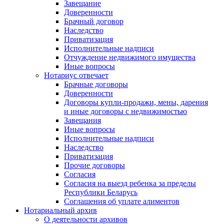
Завещание
Доверенности
Брачный договор
Наследство
Приватизация
Исполнительные надписи
Отчуждение недвижимого имущества
Иные вопросы
Нотариус отвечает
Брачные договоры
Доверенности
Договоры купли-продажи, мены, дарения
и иные договоры с недвижимостью
Завещания
Иные вопросы
Исполнительные надписи
Наследство
Приватизация
Прочие договоры
Согласия
Согласия на выезд ребенка за пределы
Республики Беларусь
Соглашения об уплате алиментов
Нотариальный архив
О деятельности архивов