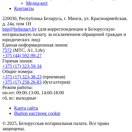
Медиа-кит
Контакты
220030, Республика Беларусь, г. Минск, ул. Красноармейская,
д. 24а, пом 1Н
bnp@belnotary.by
(для корреспонденции в Белорусскую
нотариальную палату, за исключением обращений граждан и
юридических лиц)
Единая информационная линия:
7572
(МТС, A1, Life)
+375 (44) 592-99-27
Горячая линия:
+375 (17) 323-59-34
Общие номера:
+375 (17) 323-38-23
(приемная)
+375 (17) 258-26-83
(бухгалтерия)
Режим работы:
пн-пт: 09:00-13:00, 14:00-18:00
сб, вс: выходные
Карта сайта
Выбор настроек cookie
© 2025, Белорусская нотариальная палата. Все права
защищены.