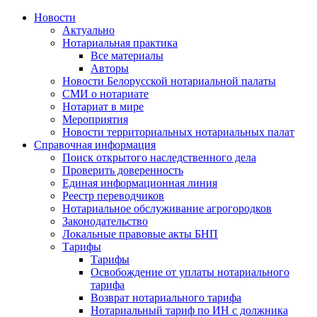
Новости
Актуально
Нотариальная практика
Все материалы
Авторы
Новости Белорусской нотариальной палаты
СМИ о нотариате
Нотариат в мире
Мероприятия
Новости территориальных нотариальных палат
Справочная информация
Поиск открытого наследственного дела
Проверить доверенность
Единая информационная линия
Реестр переводчиков
Нотариальное обслуживание агрогородков
Законодательство
Локальные правовые акты БНП
Тарифы
Тарифы
Освобождение от уплаты нотариального
тарифа
Возврат нотариального тарифа
Нотариальный тариф по ИН с должника