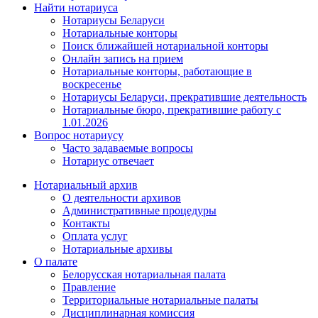
Найти нотариуса
Нотариусы Беларуси
Нотариальные конторы
Поиск ближайшей нотариальной конторы
Онлайн запись на прием
Нотариальные конторы, работающие в
воскресенье
Нотариусы Беларуси, прекратившие деятельность
Нотариальные бюро, прекратившие работу с
1.01.2026
Вопрос нотариусу
Часто задаваемые вопросы
Нотариус отвечает
Нотариальный архив
О деятельности архивов
Административные процедуры
Контакты
Оплата услуг
Нотариальные архивы
О палате
Белорусская нотариальная палата
Правление
Территориальные нотариальные палаты
Дисциплинарная комиссия