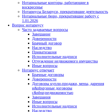
Нотариальные конторы, работающие в
воскресенье
Нотариусы Беларуси, прекратившие деятельность
Нотариальные бюро, прекратившие работу с
1.01.2026
Вопрос нотариусу
Часто задаваемые вопросы
Завещание
Доверенности
Брачный договор
Наследство
Приватизация
Исполнительные надписи
Отчуждение недвижимого имущества
Иные вопросы
Нотариус отвечает
Брачные договоры
Доверенности
Договоры купли-продажи, мены, дарения
и&nbsp;иные договоры
с&nbsp;недвижимостью
Завещания
Иные вопросы
Исполнительные надписи
Наследство