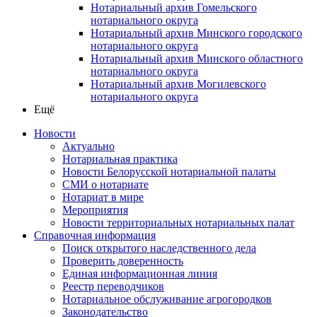
Нотариальный архив Гомельского
нотариального округа
Нотариальный архив Минского городского
нотариального округа
Нотариальный архив Минского областного
нотариального округа
Нотариальный архив Могилевского
нотариального округа
Ещё
Новости
Актуально
Нотариальная практика
Новости Белорусской нотариальной палаты
СМИ о нотариате
Нотариат в мире
Мероприятия
Новости территориальных нотариальных палат
Справочная информация
Поиск открытого наследственного дела
Проверить доверенность
Единая информационная линия
Реестр переводчиков
Нотариальное обслуживание агрогородков
Законодательство