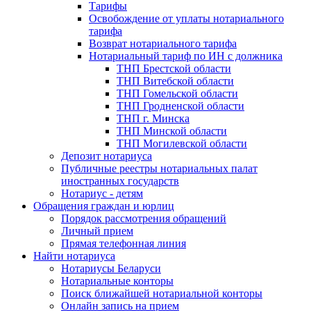
Тарифы
Освобождение от уплаты нотариального
тарифа
Возврат нотариального тарифа
Нотариальный тариф по ИН с должника
ТНП Брестской области
ТНП Витебской области
ТНП Гомельской области
ТНП Гродненской области
ТНП г. Минска
ТНП Минской области
ТНП Могилевской области
Депозит нотариуса
Публичные реестры нотариальных палат
иностранных государств
Нотариус - детям
Обращения граждан и юрлиц
Порядок рассмотрения обращений
Личный прием
Прямая телефонная линия
Найти нотариуса
Нотариусы Беларуси
Нотариальные конторы
Поиск ближайшей нотариальной конторы
Онлайн запись на прием