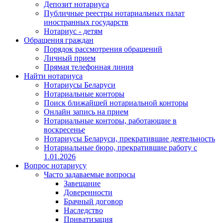
Депозит нотариуса
Публичные реестры нотариальных палат
иностранных государств
Нотариус - детям
Обращения граждан
Порядок рассмотрения обращений
Личный прием
Прямая телефонная линия
Найти нотариуса
Нотариусы Беларуси
Нотариальные конторы
Поиск ближайшей нотариальной конторы
Онлайн запись на прием
Нотариальные конторы, работающие в
воскресенье
Нотариусы Беларуси, прекратившие деятельность
Нотариальные бюро, прекратившие работу с
1.01.2026
Вопрос нотариусу
Часто задаваемые вопросы
Завещание
Доверенности
Брачный договор
Наследство
Приватизация