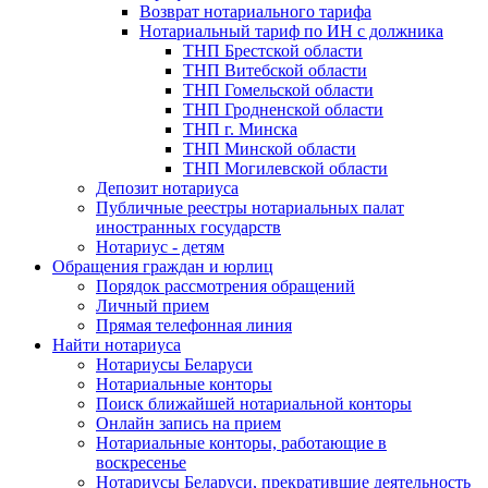
Возврат нотариального тарифа
Нотариальный тариф по ИН с должника
ТНП Брестской области
ТНП Витебской области
ТНП Гомельской области
ТНП Гродненской области
ТНП г. Минска
ТНП Минской области
ТНП Могилевской области
Депозит нотариуса
Публичные реестры нотариальных палат
иностранных государств
Нотариус - детям
Обращения граждан и юрлиц
Порядок рассмотрения обращений
Личный прием
Прямая телефонная линия
Найти нотариуса
Нотариусы Беларуси
Нотариальные конторы
Поиск ближайшей нотариальной конторы
Онлайн запись на прием
Нотариальные конторы, работающие в
воскресенье
Нотариусы Беларуси, прекратившие деятельность