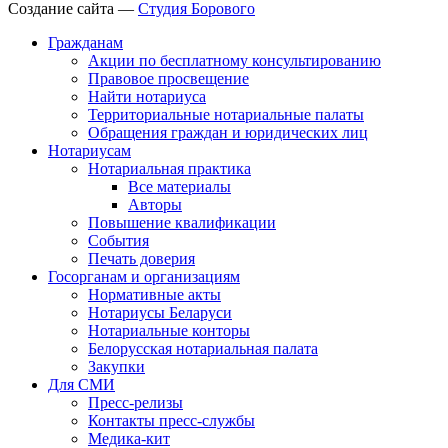
Создание сайта —
Студия Борового
Гражданам
Акции по бесплатному консультированию
Правовое просвещение
Найти нотариуса
Территориальные нотариальные палаты
Обращения граждан и юридических лиц
Нотариусам
Нотариальная практика
Все материалы
Авторы
Повышение квалификации
События
Печать доверия
Госорганам и организациям
Нормативные акты
Нотариусы Беларуси
Нотариальные конторы
Белорусская нотариальная палата
Закупки
Для СМИ
Пресс-релизы
Контакты пресс-службы
Медика-кит