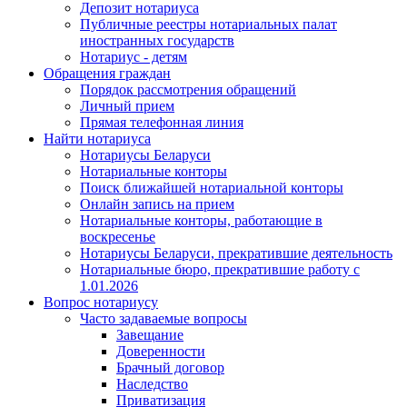
Депозит нотариуса
Публичные реестры нотариальных палат
иностранных государств
Нотариус - детям
Обращения граждан
Порядок рассмотрения обращений
Личный прием
Прямая телефонная линия
Найти нотариуса
Нотариусы Беларуси
Нотариальные конторы
Поиск ближайшей нотариальной конторы
Онлайн запись на прием
Нотариальные конторы, работающие в
воскресенье
Нотариусы Беларуси, прекратившие деятельность
Нотариальные бюро, прекратившие работу с
1.01.2026
Вопрос нотариусу
Часто задаваемые вопросы
Завещание
Доверенности
Брачный договор
Наследство
Приватизация