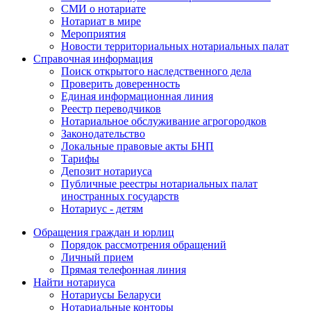
СМИ о нотариате
Нотариат в мире
Мероприятия
Новости территориальных нотариальных палат
Справочная информация
Поиск открытого наследственного дела
Проверить доверенность
Единая информационная линия
Реестр переводчиков
Нотариальное обслуживание агрогородков
Законодательство
Локальные правовые акты БНП
Тарифы
Депозит нотариуса
Публичные реестры нотариальных палат
иностранных государств
Нотариус - детям
Обращения граждан и юрлиц
Порядок рассмотрения обращений
Личный прием
Прямая телефонная линия
Найти нотариуса
Нотариусы Беларуси
Нотариальные конторы