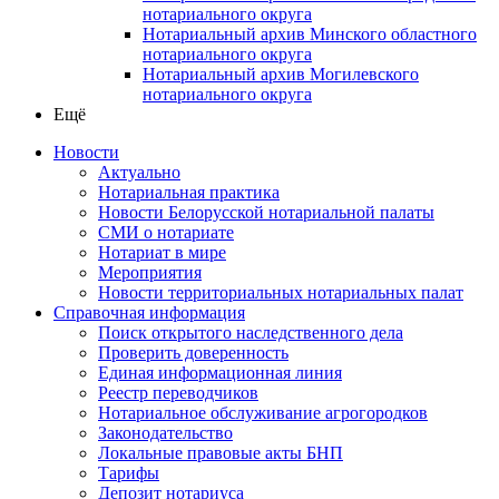
нотариального округа
Нотариальный архив Минского областного
нотариального округа
Нотариальный архив Могилевского
нотариального округа
Ещё
Новости
Актуально
Нотариальная практика
Новости Белорусской нотариальной палаты
СМИ о нотариате
Нотариат в мире
Мероприятия
Новости территориальных нотариальных палат
Справочная информация
Поиск открытого наследственного дела
Проверить доверенность
Единая информационная линия
Реестр переводчиков
Нотариальное обслуживание агрогородков
Законодательство
Локальные правовые акты БНП
Тарифы
Депозит нотариуса