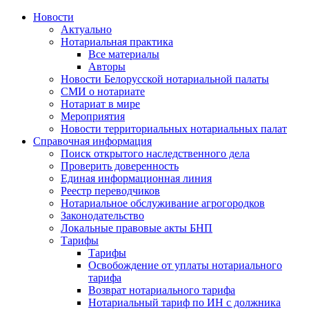
Новости
Актуально
Нотариальная практика
Все материалы
Авторы
Новости Белорусской нотариальной палаты
СМИ о нотариате
Нотариат в мире
Мероприятия
Новости территориальных нотариальных палат
Справочная информация
Поиск открытого наследственного дела
Проверить доверенность
Единая информационная линия
Реестр переводчиков
Нотариальное обслуживание агрогородков
Законодательство
Локальные правовые акты БНП
Тарифы
Тарифы
Освобождение от уплаты нотариального
тарифа
Возврат нотариального тарифа
Нотариальный тариф по ИН с должника