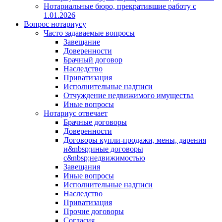
Нотариальные бюро, прекратившие работу с
1.01.2026
Вопрос нотариусу
Часто задаваемые вопросы
Завещание
Доверенности
Брачный договор
Наследство
Приватизация
Исполнительные надписи
Отчуждение недвижимого имущества
Иные вопросы
Нотариус отвечает
Брачные договоры
Доверенности
Договоры купли-продажи, мены, дарения
и&nbsp;иные договоры
с&nbsp;недвижимостью
Завещания
Иные вопросы
Исполнительные надписи
Наследство
Приватизация
Прочие договоры
Согласия