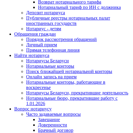
Возврат нотариального тарифа
Нотариальный тариф по ИН с должника
Депозит нотариуса
Публичные реестры нотариальных палат
иностранных государств
Нотариус - детям
Обращения граждан
Порядок рассмотрения обращений
Личный прием
Прямая телефонная линия
Найти нотариуса
Нотариусы Беларуси
Нотариальные конторы
Поиск ближайшей нотариальной конторы
Онлайн запись на прием
Нотариальные конторы, работающие в
воскресенье
Нотариусы Беларуси, прекратившие деятельность
Нотариальные бюро, прекратившие работу с
1.01.2026
Вопрос нотариусу
Часто задаваемые вопросы
Завещание
Доверенности
Брачный договор