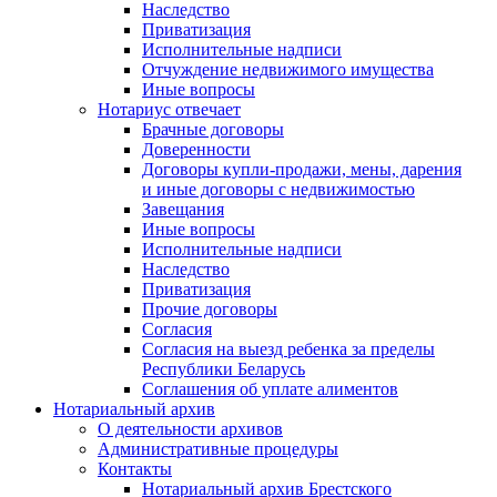
Наследство
Приватизация
Исполнительные надписи
Отчуждение недвижимого имущества
Иные вопросы
Нотариус отвечает
Брачные договоры
Доверенности
Договоры купли-продажи, мены, дарения
и иные договоры с недвижимостью
Завещания
Иные вопросы
Исполнительные надписи
Наследство
Приватизация
Прочие договоры
Согласия
Согласия на выезд ребенка за пределы
Республики Беларусь
Соглашения об уплате алиментов
Нотариальный архив
О деятельности архивов
Административные процедуры
Контакты
Нотариальный архив Брестского