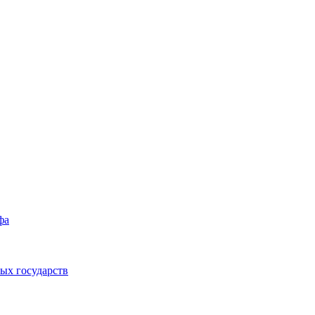
фа
ых государств