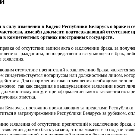
ей
и в силу изменения в Кодекс Республики Беларусь о браке и 
в частности, изменён документ, подтверждающий отсутствие 
а в компетентных органах иностранных государств.
правка об отсутствии записи акта о заключении брака, за получ
аявлению гражданина, непосредственно вступающего в брак, либ
и заявления.
ющим отсутствие препятствий к заключению брака, является зая
м свидетельствуется нотариусом или должностным лицом, котор
действия. Для оформления такого заявления необходимо личное
озможно, так как сведения в вышеуказанном заявлении носят личн
 должностному лицу, и при оформлении такого заявления нотари
ствующая отметка.
ки Беларусь, постоянно проживающих за пределами Республики 
атиться в загранучреждение Республики Беларусь за рубежом, оп
анию заявления об отсутствии препятствий к заключению брака, 
аявлении должно быть указано, что на момент его подачи заявит
даты прекращения), и в настоящий момент в браке не состоит.