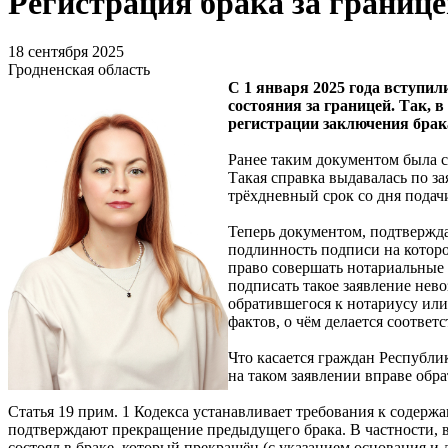
Регистрация брака за границ
18 сентября 2025
Гродненская область
С 1 января 2025 года вступил
состояния за границей. Так, 
регистрации заключения брак
Ранее таким документом была с
Такая справка выдавалась по з
трёхдневный срок со дня подач
Теперь документом, подтвержда
подлинность подписи на которо
право совершать нотариальные 
подписать такое заявление нев
обратившегося к нотариусу или
фактов, о чём делается соответ
Что касается граждан Республи
на таком заявлении вправе обр
Статья 19 прим. 1 Кодекса устанавливает требования к содерж
подтверждают прекращение предыдущего брака. В частности, в з
состоял в браке, который прекращён (с указанием основания и 