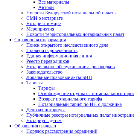
Все материалы
Авторы
Новости Белорусской нотариальной палаты
СМИ о нотариате
Нотариат в мире
Мероприятия
Новости территориальных нотариальных палат
Справочная информация
Поиск открытого наследственного дела
Проверить доверенность
Единая информационная линия
Реестр переводчиков
Нотариальное обслуживание агрогородков
Законодательство
Локальные правовые акты БНП
Тарифы
Тарифы
Освобождение от уплаты нотариального тари
Возврат нотариального тарифа
Нотариальный тариф по ИН с должника
Депозит нотариуса
Публичные реестры нотариальных палат иностранн
Нотариус - детям
Обращения граждан
Порядок рассмотрения обращений