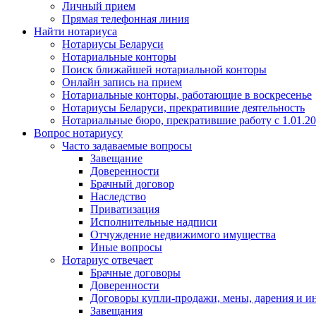
Личный прием
Прямая телефонная линия
Найти нотариуса
Нотариусы Беларуси
Нотариальные конторы
Поиск ближайшей нотариальной конторы
Онлайн запись на прием
Нотариальные конторы, работающие в воскресенье
Нотариусы Беларуси, прекратившие деятельность
Нотариальные бюро, прекратившие работу с 1.01.2
Вопрос нотариусу
Часто задаваемые вопросы
Завещание
Доверенности
Брачный договор
Наследство
Приватизация
Исполнительные надписи
Отчуждение недвижимого имущества
Иные вопросы
Нотариус отвечает
Брачные договоры
Доверенности
Договоры купли-продажи, мены, дарения и и
Завещания