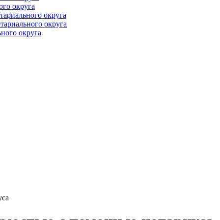
ого округа
тариального округа
тариального округа
ного округа
уса