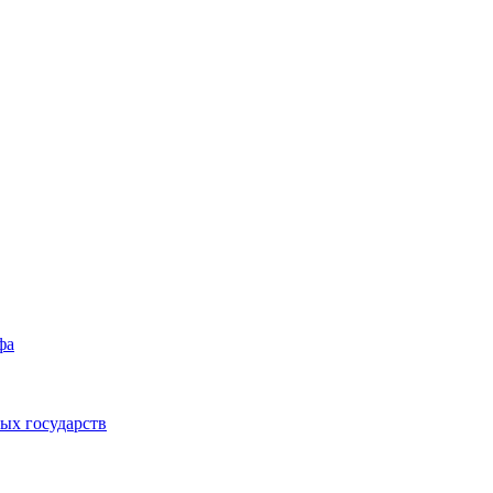
фа
ых государств