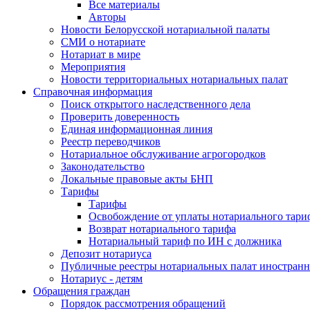
Все материалы
Авторы
Новости Белорусской нотариальной палаты
СМИ о нотариате
Нотариат в мире
Мероприятия
Новости территориальных нотариальных палат
Справочная информация
Поиск открытого наследственного дела
Проверить доверенность
Единая информационная линия
Реестр переводчиков
Нотариальное обслуживание агрогородков
Законодательство
Локальные правовые акты БНП
Тарифы
Тарифы
Освобождение от уплаты нотариального тари
Возврат нотариального тарифа
Нотариальный тариф по ИН с должника
Депозит нотариуса
Публичные реестры нотариальных палат иностранн
Нотариус - детям
Обращения граждан
Порядок рассмотрения обращений