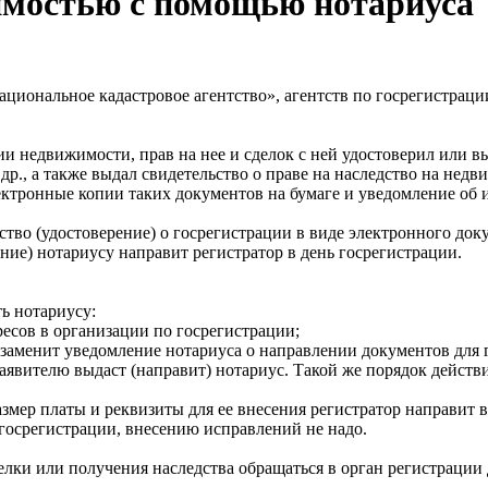
имостью с помощью нотариуса
циональное кадастровое агентство», агентств по госрегистрац
и недвижимости, прав на нее и сделок с ней удостоверил или в
р., а также выдал свидетельство о праве на наследство на недв
ктронные копии таких документов на бумаге и уведомление об 
ство (удостоверение) о госрегистрации в виде электронного док
ение) нотариусу направит регистратор в день госрегистрации.
ть нотариусу:
ресов в организации по госрегистрации;
о заменит уведомление нотариуса о направлении документов для 
 заявителю выдаст (направит) нотариус. Такой же порядок дейст
змер платы и реквизиты для ее внесения регистратор направит 
госрегистрации, внесению исправлений не надо.
елки или получения наследства обращаться в орган регистрации 