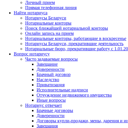
Личный прием
Прямая телефонная линия
Найти нотариуса
Нотариусы Беларуси
Нотариальные конторы
Поиск ближайшей нотариальной конторы
Онлайн запись на прием
Нотариальные конторы, работающие в воскресенье
Нотариусы Беларуси, прекратившие деятельность
Нотариальные бюро, прекратившие работу с 1.01.2
Вопрос нотариусу
Часто задаваемые вопросы
Завещание
Доверенности
Брачный договор
Наследство
Приватизация
Исполнительные надписи
Отчуждение недвижимого имущества
Иные вопросы
Нотариус отвечает
Брачные договоры
Доверенности
Договоры купли-продажи, мены, дарения и и
Завещания