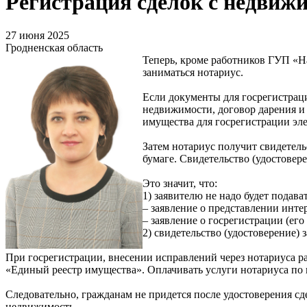
Регистрация сделок с недвиж
27 июня 2025
Гродненская область
Теперь, кроме работников ГУП «На
заниматься нотариус.
Если документы для госрегистраци
недвижимости, договор дарения и д
имущества для госрегистрации эле
Затем нотариус получит свидетель
бумаге. Свидетельство (удостовер
Это значит, что:
1) заявителю не надо будет подава
– заявление о представлении инте
– заявление о госрегистрации (ег
2) свидетельство (удостоверение)
При госрегистрации, внесении исправлений через нотариуса ра
«Единый реестр имущества». Оплачивать услуги нотариуса по 
Следовательно, гражданам не придется после удостоверения сд
недвижимость.